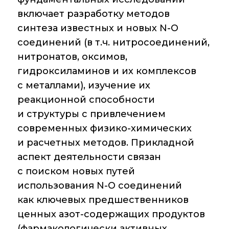
включает разработку методов
Контакты
синтеза известных и новых N-O
соединений (в т.ч. нитросоединений,
нитронатов, оксимов,
Основные
гидроксиламинов и их комплексов
направления
деятельности
с металлами), изучение их
реакционной способности
Важнейшие
достижения
и структуры с привлечением
института
современных физико-химических
и расчетных методов. Прикладной
Научный Совет РАН
по органической
аспект деятельности связан
химии
с поиском новых путей
использования N-O соединений
Искусственный
интеллект (ИИ)
как ключевых предшественников
в химии
ценных азот-содержащих продуктов
(фармакологически активных