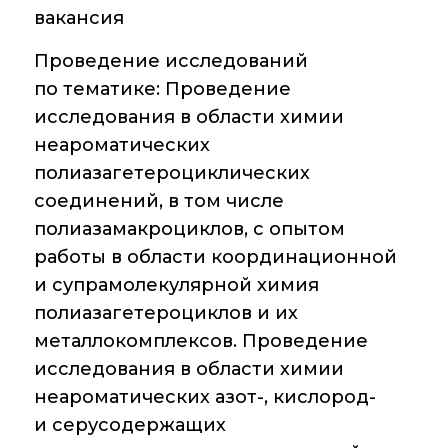
Новости института
вакансия
Конференции
Проведение исследований
по тематике: Проведение
Новости
диссертационных
исследования в области химии
советов
неароматических
полиазагетероциклических
Новые лаборатории
соединений, в том числе
Институт в СМИ
полиазамакроциклов, с опытом
работы в области координационной
Конкурсы, премии
и супрамолекулярной химия
Конкурсы вакантных
полиазагетероциклов и их
должностей
металлокомплексов. Проведение
исследования в области химии
неароматических азот-, кислород-
История ВХК РАН
и серусодержащих