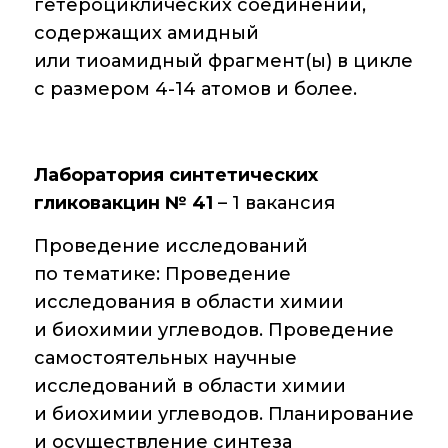
гетероциклических соединений,
Преподавательский
состав
содержащих амидный
или тиоамидный фрагмент(ы) в цикле
Достижения
с размером 4-14 атомов и более.
Почтовый сервер
Лаборатория синтетических
гликовакцин № 41
– 1 вакансия
Внутренний сайт
Проведение исследований
ЯМР-центр ИОХ РАН
по тематике: Проведение
исследования в области химии
и биохимии углеводов. Проведение
самостоятельных научные
исследований в области химии
и биохимии углеводов. Планирование
и осуществление синтеза