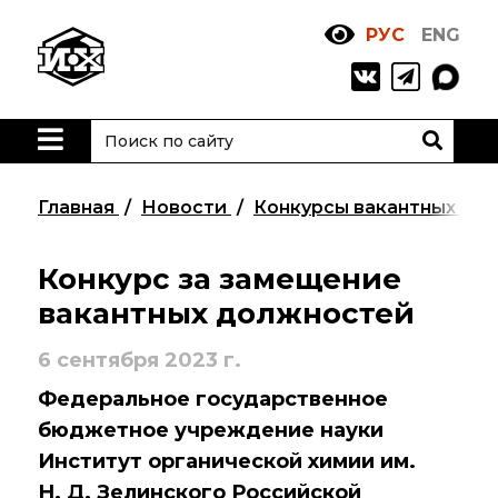
РУС
ENG
Жизнь
и выдающиеся
моменты научной
деятельности
Н. Д. Зелинского
Главная
Новости
Конкурсы вакантных до
История ИОХ РАН
Администрация
Конкурс за замещение
института
вакантных должностей
Научные школы
6 сентября 2023 г.
Подразделения
Федеральное государственное
института
бюджетное учреждение науки
Институт органической химии им.
Ученый совет ИОХ
РАН
Н. Д. Зелинского Российской