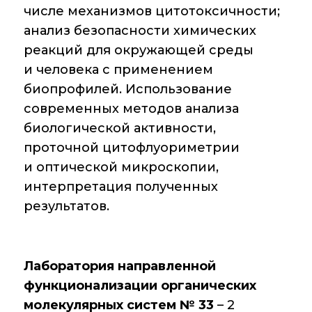
Крупный научный
числе механизмов цитотоксичности;
проект
анализ безопасности химических
по приоритетным
направлениям НТР
реакций для окружающей среды
РФ
и человека с применением
биопрофилей. Использование
современных методов анализа
Аспирантура
биологической активности,
проточной цитофлуориметрии
Защита
диссертаций
и оптической микроскопии,
интерпретация полученных
Набор студентов
результатов.
Рекомендации ВАК
о типовых
нарушениях
Лаборатория направленной
функционализации органических
молекулярных систем № 33
– 2