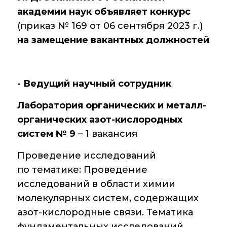
академии наук объявляет конкурс
Диссертационные
(приказ № 169 от 06 сентября 2023 г.)
советы
на замещение вакантных должностей
Совет молодых
ученых ИОХ РАН
Центр
- Ведущий научный сотрудник
коллективного
пользования
Лаборатория органических и металл-
Института
органических азот-кислородных
органической химии
РАН (ЦКП ИОХ РАН)
систем № 9
– 1 вакансия
Библиотека
Проведение исследований
по тематике: Проведение
Инфоресурсы
исследований в области химии
молекулярных систем, содержащих
Профком
азот-кислородные связи. Тематика
Документы
фундаментальных исследований