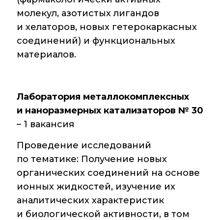
Аддитивные
технологии
молекул, азотистых лигандов
и хелаторов, новых гетерокаркасных
Электронная
соединений) и функциональных
микроскопия
материалов.
Награды
сотрудников ИОХ
РАН
Лаборатория металлокомплексных
Мероприятия
и наноразмерных катализаторов № 30
– 1 вакансия
Конференции
Проведение исследований
Журналы
по тематике: Получение новых
Национальные
органических соединений на основе
проекты России
ионных жидкостей, изучение их
аналитических характеристик
Разработки
и биологической активности, в том