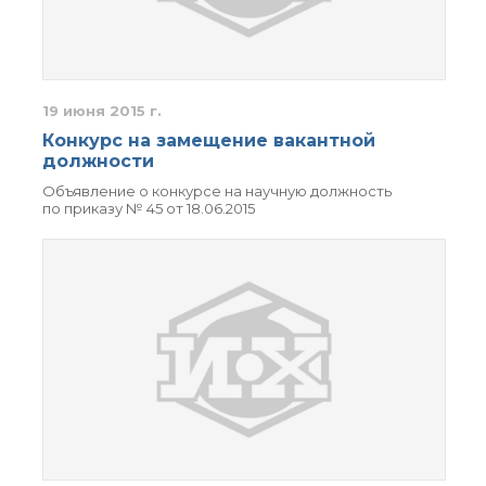
органической химии
РАН (ЦКП ИОХ РАН)
Библиотека
Инфоресурсы
Профком
19 июня 2015 г.
Документы
Конкурс на замещение вакантной
Контакты
должности
Объявление о конкурсе на научную должность
по приказу № 45 от 18.06.2015
Основные
направления
деятельности
Важнейшие
достижения института
Научный Совет РАН
по органической
химии
Искусственный
интеллект (ИИ)
в химии
Аддитивные