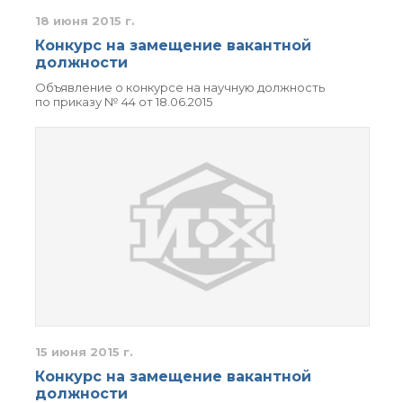
технологии
18 июня 2015 г.
Электронная
микроскопия
Конкурс на замещение вакантной
Награды сотрудников
должности
ИОХ РАН
Объявление о конкурсе на научную должность
Мероприятия
по приказу № 44 от 18.06.2015
Конференции
Журналы
Национальные
проекты России
Разработки
Крупный научный
проект
по приоритетным
направлениям НТР РФ
Аспирантура
Защита диссертаций
15 июня 2015 г.
Набор студентов
Конкурс на замещение вакантной
должности
Рекомендации ВАК