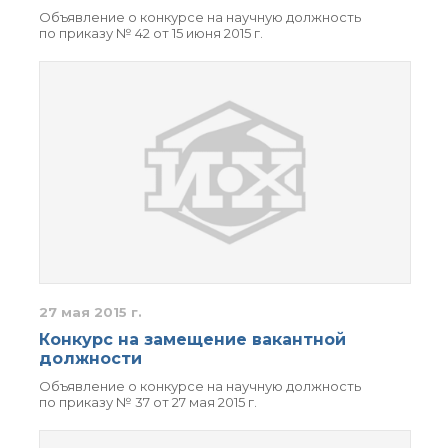
о типовых нарушениях
Объявление о конкурсе на научную должность
по приказу № 42 от 15 июня 2015 г.
Новости института
Конференции
Новости
диссертационных
советов
Новые лаборатории
Институт в СМИ
Конкурсы, премии
Конкурсы вакантных
должностей
27 мая 2015 г.
История ВХК РАН
Конкурс на замещение вакантной
должности
Преподавательский
состав
Объявление о конкурсе на научную должность
Достижения
по приказу № 37 от 27 мая 2015 г.