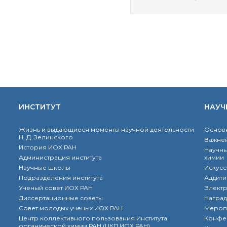
ИНСТИТУТ
НАУЧ
Жизнь и выдающиеся моменты научной деятельности
Основн
Н. Д. Зелинского
Важней
История ИОХ РАН
Научны
Администрация института
химии
Научные школы
Искусс
Подразделения института
Аддити
Ученый совет ИОХ РАН
Элект
Диссертационные советы
Наград
Совет молодых ученых ИОХ РАН
Мероп
Центр коллективного пользования Института
Конфе
органической химии РАН (ЦКП ИОХ РАН)