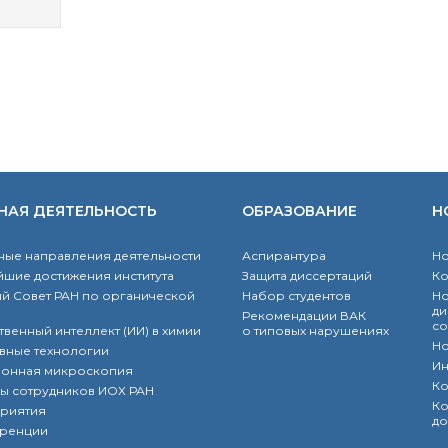
НАЯ ДЕЯТЕЛЬНОСТЬ
ОБРАЗОВАНИЕ
Н
ые направления деятельности
Аспирантура
Но
шие достижения института
Защита диссертаций
К
й Совет РАН по органической
Набор студентов
Но
ди
Рекомендации ВАК
со
твенный интеллект (ИИ) в химии
о типовых нарушениях
Но
вные технологии
Ин
ронная микроскопия
Ко
ы сотрудников ИОХ РАН
Ко
риятия
до
ренции