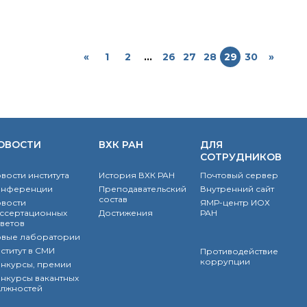
«
1
2
...
26
27
28
29
30
»
ОВОСТИ
ВХК РАН
ДЛЯ
СОТРУДНИКОВ
вости института
История ВХК РАН
Почтовый сервер
онференции
Преподавательский
Внутренний сайт
состав
вости
ЯМР-центр ИОХ
ссертационных
Достижения
РАН
ветов
вые лаборатории
ститут в СМИ
Противодействие
коррупции
нкурсы, премии
нкурсы вакантных
лжностей