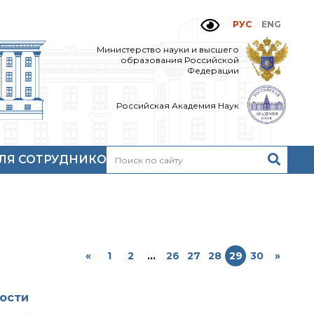
РУС
ENG
Министерство науки и высшего
образования Российской
Федерации
Российская Академия Наук
ЛЯ СОТРУДНИКОВ
Н
очтовый сервер
кий
нутренний сайт
МР-центр ИОХ РАН
«
1
2
...
26
27
28
29
30
»
ости