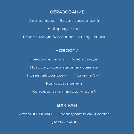
о типовых нарушениях
ОБРАЗОВАНИЕ
Аспирантура
Защита диссертаций
Новости института
Конференции
Набор студентов
Новости
Рекомендации ВАК о типовых нарушениях
диссертационных
советов
НОВОСТИ
Новые лаборатории
Новости института
Конференции
Институт в СМИ
Новости диссертационных советов
Конкурсы, премии
Конкурсы вакантных
Новые лаборатории
Институт в СМИ
должностей
Конкурсы, премии
Конкурсы вакантных должностей
История ВХК РАН
ВХК РАН
Преподавательский
состав
История ВХК РАН
Преподавательский состав
Достижения
Достижения