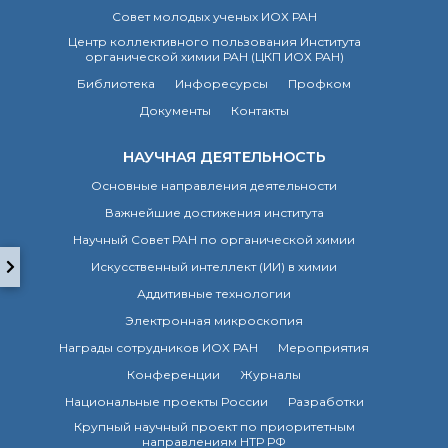
технологии
Совет молодых ученых ИОХ РАН
Электронная
микроскопия
Центр коллективного пользования Института
органической химии РАН (ЦКП ИОХ РАН)
Награды сотрудников
ИОХ РАН
Библиотека
Инфоресурсы
Профком
Мероприятия
Документы
Контакты
Конференции
Журналы
НАУЧНАЯ ДЕЯТЕЛЬНОСТЬ
Национальные
Основные направления деятельности
проекты России
Важнейшие достижения института
Разработки
Научный Совет РАН по органической химии
Крупный научный
проект
Искусственный интеллект (ИИ) в химии
по приоритетным
Аддитивные технологии
направлениям НТР РФ
Электронная микроскопия
Награды сотрудников ИОХ РАН
Мероприятия
Аспирантура
Конференции
Журналы
Защита диссертаций
Национальные проекты России
Разработки
Набор студентов
Крупный научный проект по приоритетным
Рекомендации ВАК
направлениям НТР РФ