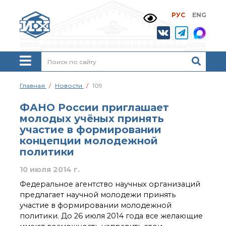
РУС
ENG
Жизнь и выдающиеся
моменты научной
деятельности
Н. Д. Зелинского
История ИОХ РАН
Администрация
Главная
Новости
109
института
Научные школы
ФАНО России приглашает
Подразделения
молодых учёных принять
института
участие в формировании
Ученый совет ИОХ
концепции молодежной
РАН
политики
Диссертационные
советы
10 июля 2014 г.
Совет молодых ученых
Федеральное агентство научных организаций
ИОХ РАН
предлагает научной молодежи принять
Центр коллективного
участие в формировании молодежной
пользования
политики. До 26 июля 2014 года все желающие
Института