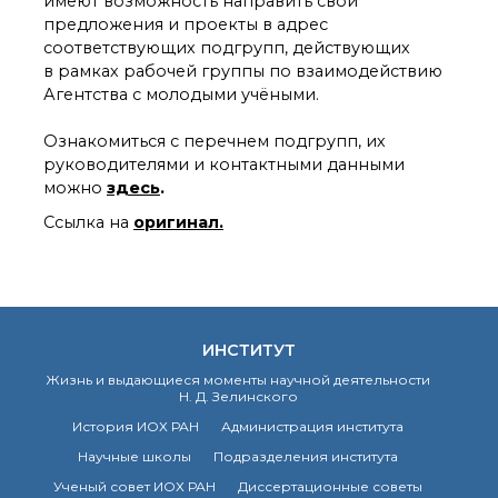
имеют возможность направить свои
органической химии
предложения и проекты в адрес
РАН (ЦКП ИОХ РАН)
соответствующих подгрупп, действующих
Библиотека
в рамках рабочей группы по взаимодействию
Инфоресурсы
Агентства с молодыми учёными.
Профком
Документы
Ознакомиться с перечнем подгрупп, их
Контакты
руководителями и контактными данными
можно
здесь
.
Ссылка на
оригинал.
Основные
направления
деятельности
Важнейшие
достижения института
Научный Совет РАН
ИНСТИТУТ
по органической
Жизнь и выдающиеся моменты научной деятельности
химии
Н. Д. Зелинского
Искусственный
История ИОХ РАН
Администрация института
интеллект (ИИ)
в химии
Научные школы
Подразделения института
Аддитивные
Ученый совет ИОХ РАН
Диссертационные советы