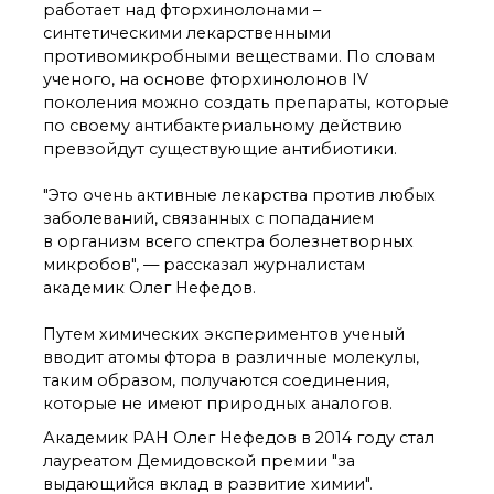
органической химии
работает над фторхинолонами –
РАН (ЦКП ИОХ РАН)
синтетическими лекарственными
Библиотека
противомикробными веществами. По словам
Инфоресурсы
ученого, на основе фторхинолонов IV
поколения можно создать препараты, которые
Профком
по своему антибактериальному действию
Документы
превзойдут существующие антибиотики.
Контакты
"Это очень активные лекарства против любых
заболеваний, связанных с попаданием
Основные
в организм всего спектра болезнетворных
направления
микробов", — рассказал журналистам
деятельности
академик Олег Нефедов.
Важнейшие
достижения института
Путем химических экспериментов ученый
Научный Совет РАН
вводит атомы фтора в различные молекулы,
по органической
таким образом, получаются соединения,
химии
которые не имеют природных аналогов.
Искусственный
интеллект (ИИ)
Академик РАН Олег Нефедов в 2014 году стал
в химии
лауреатом Демидовской премии "за
Аддитивные
выдающийся вклад в развитие химии".