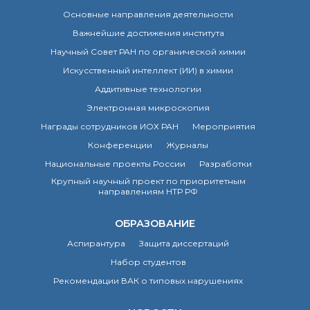
о типовых нарушениях
Основные направления деятельности
Важнейшие достижения института
Новости института
Научный Совет РАН по органической химии
Конференции
Искусственный интеллект (ИИ) в химии
Новости
Аддитивные технологии
диссертационных
советов
Электронная микроскопия
Новые лаборатории
Награды сотрудников ИОХ РАН
Мероприятия
Институт в СМИ
Конференции
Журналы
Конкурсы, премии
Национальные проекты России
Разработки
Конкурсы вакантных
Крупный научный проект по приоритетным
должностей
направлениям НТР РФ
ОБРАЗОВАНИЕ
История ВХК РАН
Аспирантура
Защита диссертаций
Преподавательский
состав
Набор студентов
Достижения
Рекомендации ВАК о типовых нарушениях