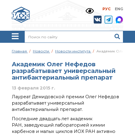
РУС
ENG
Жизнь и выдающиеся
моменты научной
деятельности
Н. Д. Зелинского
История ИОХ РАН
Администрация
Главная
Новости
Новости института
Академик Олег Неф
института
Научные школы
Академик Олег Нефедов
Подразделения
разрабатывает универсальный
института
антибактериальный препарат
Ученый совет ИОХ
РАН
13 февраля 2015 г.
Диссертационные
Лауреат Демидовской премии Олег Нефедов
советы
разрабатывает универсальный
Совет молодых ученых
антибактериальный препарат.
ИОХ РАН
Последние двадцать лет академик
Центр коллективного
РАН, заведующий лабораторией химии
пользования
Института
карбенов и малых циклов ИОХ РАН активно