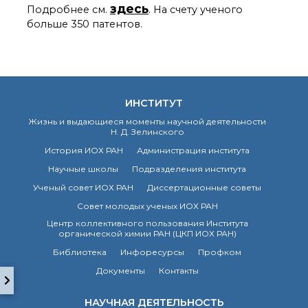
технологии
здесь
Подробнее см.
. На счету ученого
Электронная
больше 350 патентов.
микроскопия
Награды сотрудников
ИОХ РАН
Мероприятия
Конференции
ИНСТИТУТ
Журналы
Жизнь и выдающиеся моменты научной деятельности
Национальные
Н. Д. Зелинского
проекты России
История ИОХ РАН
Администрация института
Разработки
Крупный научный
Научные школы
Подразделения института
проект
Ученый совет ИОХ РАН
Диссертационные советы
по приоритетным
направлениям НТР РФ
Совет молодых ученых ИОХ РАН
Центр коллективного пользования Института
органической химии РАН (ЦКП ИОХ РАН)
Аспирантура
Библиотека
Инфоресурсы
Профком
Защита диссертаций
Документы
Контакты
Набор студентов
Рекомендации ВАК
НАУЧНАЯ ДЕЯТЕЛЬНОСТЬ