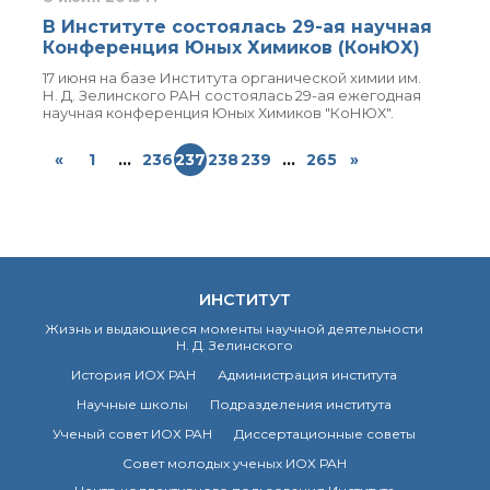
В Институте состоялась 29-ая научная
Конференция Юных Химиков (КонЮХ)
17 июня на базе Института органической химии им.
Н. Д. Зелинского РАН состоялась 29-ая ежегодная
научная конференция Юных Химиков "КоНЮХ".
«
1
...
236
237
238
239
...
265
»
ИНСТИТУТ
Жизнь и выдающиеся моменты научной деятельности
Н. Д. Зелинского
История ИОХ РАН
Администрация института
Научные школы
Подразделения института
Ученый совет ИОХ РАН
Диссертационные советы
Совет молодых ученых ИОХ РАН