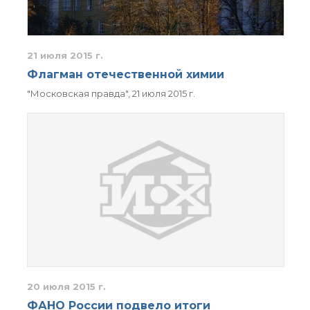
органической химии
РАН (ЦКП ИОХ РАН)
Библиотека
Инфоресурсы
21 июля 2015 г.
Профком
Флагман отечественной химии
Документы
"Московская правда", 21 июля 2015 г.
Контакты
Основные
направления
деятельности
Важнейшие
достижения института
Научный Совет РАН
по органической
химии
Искусственный
интеллект (ИИ)
в химии
20 июля 2015 г.
Аддитивные
ФАНО России подвело итоги