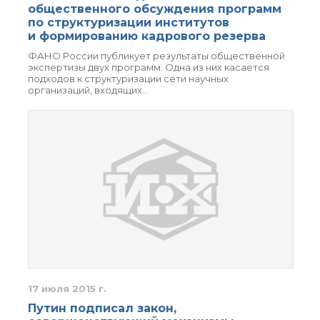
технологии
общественного обсуждения программ
Электронная
по структуризации институтов
микроскопия
и формированию кадрового резерва
Награды сотрудников
ФАНО России публикует результаты общественной
ИОХ РАН
экспертизы двух программ. Одна из них касается
Мероприятия
подходов к структуризации сети научных
организаций, входящих…
Конференции
Журналы
Национальные
проекты России
Разработки
Крупный научный
проект
по приоритетным
направлениям НТР РФ
Аспирантура
Защита диссертаций
17 июля 2015 г.
Набор студентов
Путин подписал закон,
Рекомендации ВАК