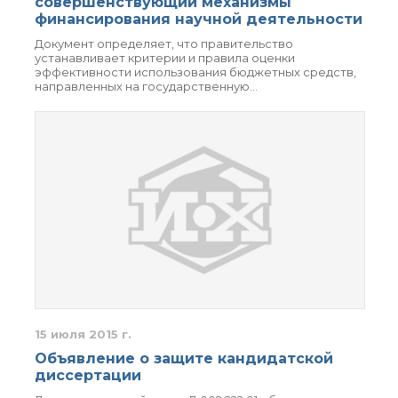
совершенствующий механизмы
о типовых нарушениях
финансирования научной деятельности
Документ определяет, что правительство
устанавливает критерии и правила оценки
Новости института
эффективности использования бюджетных средств,
Конференции
направленных на государственную…
Новости
диссертационных
советов
Новые лаборатории
Институт в СМИ
Конкурсы, премии
Конкурсы вакантных
должностей
История ВХК РАН
Преподавательский
15 июля 2015 г.
состав
Достижения
Объявление о защите кандидатской
диссертации