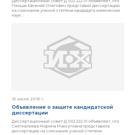
Диссертационный совет Д 002.222.01 объявляет, что
Пенцак Евгений Олегович представил диссертацию
Почтовый сервер
на соискание ученой степени кандидата химических
Внутренний сайт
наук…
ЯМР-центр ИОХ РАН
15 июля 2015 г.
Объявление о защите кандидатской
диссертации
Диссертационный совет Д 002.222.01 объявляет, что
Сейткалиева Марина Максутовна представила
диссертацию на соискание ученой степени