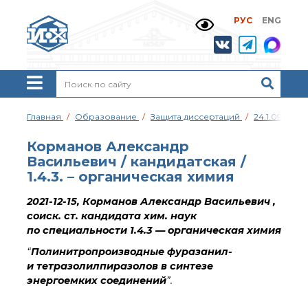
РУС
ENG
Жизнь и выдающиеся
моменты научной
деятельности
Н. Д. Зелинского
История ИОХ РАН
Администрация
Главная
Образование
Защита диссертаций
24.1.092.01
института
Научные школы
Корманов Александр
Подразделения
Васильевич / кандидатская /
института
1.4.3. – органическая химия
Ученый совет ИОХ
РАН
2021-12-15,
Корманов Александр Васильевич
,
соиск. ст. кандидата хим. наук
Диссертационные
советы
по специальности 1.4.3 — органическая химия
Совет молодых ученых
“
Полинитропроизводные фуразанил-
ИОХ РАН
и тетразолилпиразолов в синтезе
Центр коллективного
энергоемких соединений
”.
пользования
Института