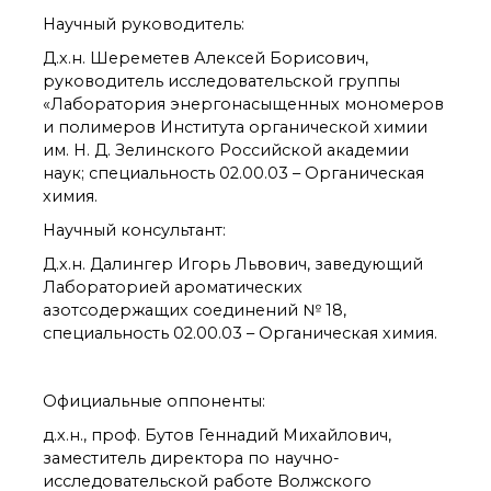
органической химии
Научный руководитель:
РАН (ЦКП ИОХ РАН)
Библиотека
Д.х.н. Шереметев Алексей Борисович,
Инфоресурсы
руководитель исследовательской группы
«Лаборатория энергонасыщенных мономеров
Профком
и полимеров Института органической химии
Документы
им. Н. Д. Зелинского Российской академии
Контакты
наук; специальность 02.00.03 – Органическая
химия.
Основные
Научный консультант:
направления
Д.х.н. Далингер Игорь Львович, заведующий
деятельности
Лабораторией ароматических
Важнейшие
азотсодержащих соединений № 18,
достижения института
специальность 02.00.03 – Органическая химия.
Научный Совет РАН
по органической
химии
Официальные оппоненты:
Искусственный
интеллект (ИИ)
д.х.н., проф. Бутов Геннадий Михайлович,
в химии
заместитель директора по научно-
Аддитивные
исследовательской работе Волжского