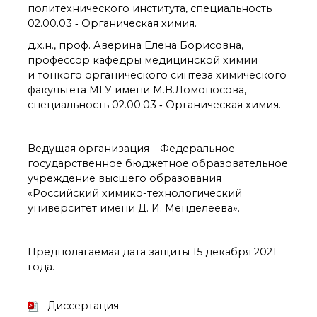
технологии
политехнического института, специальность
Электронная
02.00.03 ‑ Органическая химия.
микроскопия
д.х.н., проф. Аверина Елена Борисовна,
Награды сотрудников
ИОХ РАН
профессор кафедры медицинской химии
и тонкого органического синтеза химического
Мероприятия
факультета МГУ имени М.В.Ломоносова,
Конференции
специальность 02.00.03 ‑ Органическая химия.
Журналы
Национальные
проекты России
Ведущая организация – Федеральное
Разработки
государственное бюджетное образовательное
Крупный научный
учреждение высшего образования
проект
«Российский химико-технологический
по приоритетным
университет имени Д. И. Менделеева».
направлениям НТР РФ
Предполагаемая дата защиты 15 декабря 2021
Аспирантура
года.
Защита диссертаций
Набор студентов
Диссертация
Рекомендации ВАК