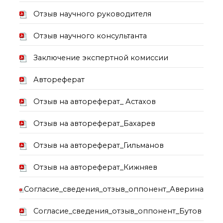
о типовых нарушениях
Отзыв научного руководителя
Отзыв научного консультанта
Новости института
Конференции
Заключение экспертной комиссии
Новости
диссертационных
советов
Автореферат
Новые лаборатории
Отзыв на автореферат_ Астахов
Институт в СМИ
Конкурсы, премии
Отзыв на автореферат_Бахарев
Конкурсы вакантных
должностей
Отзыв на автореферат_Гильманов
История ВХК РАН
Отзыв на автореферат_Кижняев
Преподавательский
состав
Согласие_сведения_отзыв_оппонент_Аверина
Достижения
Согласие_сведения_отзыв_оппонент_Бутов