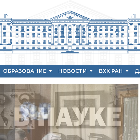
ОБРАЗОВАНИЕ
НОВОСТИ
ВХК РАН
Д
Аспирантура
Новости института
История ВХК РА
П
Защита диссертаций
Конференции
Преподавательс
В
состав
Набор студентов
Новости
Я
диссертационных
Достижения
Рекомендации ВАК
советов
о типовых нарушениях
Новые лаборатории
Институт в СМИ
Конкурсы, премии