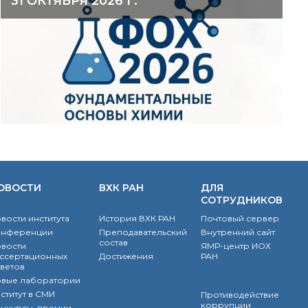
31 ОКТЯБРЯ 2026 Г.
ОВОСТИ
ВХК РАН
ДЛЯ
СОТРУДНИКОВ
вости института
История ВХК РАН
Почтовый сервер
онференции
Преподавательский
Внутренний сайт
состав
вости
ЯМР-центр ИОХ
ссертационных
Достижения
РАН
ветов
вые лаборатории
ститут в СМИ
Противодействие
коррупции
нкурсы, премии