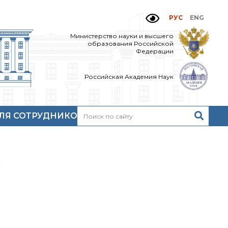
РУС
ENG
Министерство науки и высшего
образования Российской
Федерации
Российская Академия Наук
ЛЯ СОТРУДНИКОВ
Н
очтовый сервер
кий
нутренний сайт
МР-центр ИОХ РАН