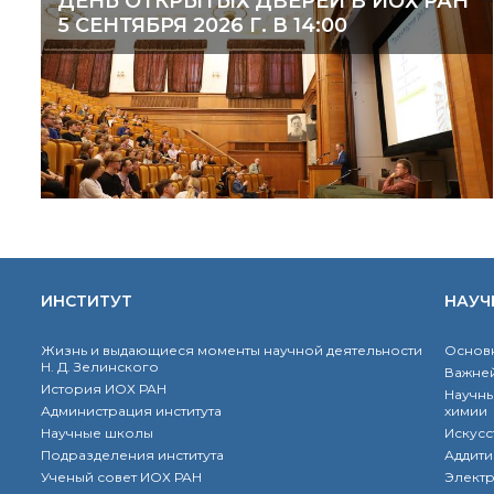
ДЕНЬ ОТКРЫТЫХ ДВЕРЕЙ В ИОХ РАН
5 СЕНТЯБРЯ 2026 Г. В 14:00
ИНСТИТУТ
НАУЧ
Жизнь и выдающиеся моменты научной деятельности
Основн
Н. Д. Зелинского
Важней
История ИОХ РАН
Научны
Администрация института
химии
Научные школы
Искусс
Подразделения института
Аддити
Ученый совет ИОХ РАН
Элект