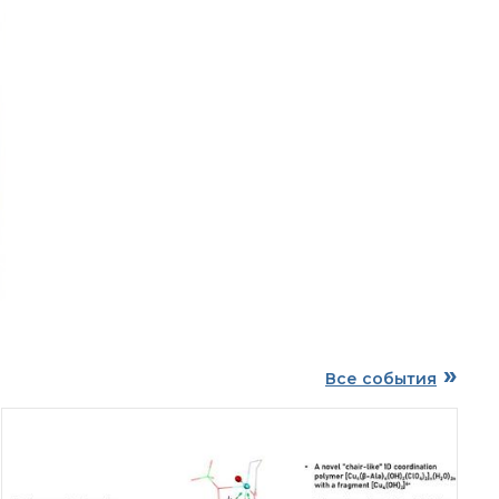
 ИОХ РАН
Механизм целевого обучения
Nature
»
Все события