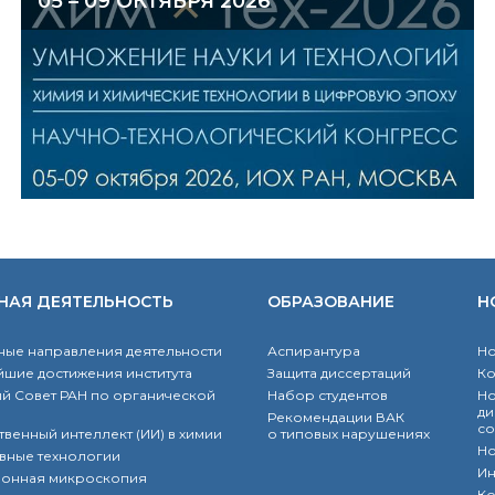
05 – 09 ОКТЯБРЯ 2026
НАЯ ДЕЯТЕЛЬНОСТЬ
ОБРАЗОВАНИЕ
Н
ые направления деятельности
Аспирантура
Но
шие достижения института
Защита диссертаций
К
й Совет РАН по органической
Набор студентов
Но
ди
Рекомендации ВАК
со
твенный интеллект (ИИ) в химии
о типовых нарушениях
Но
вные технологии
Ин
ронная микроскопия
Ко