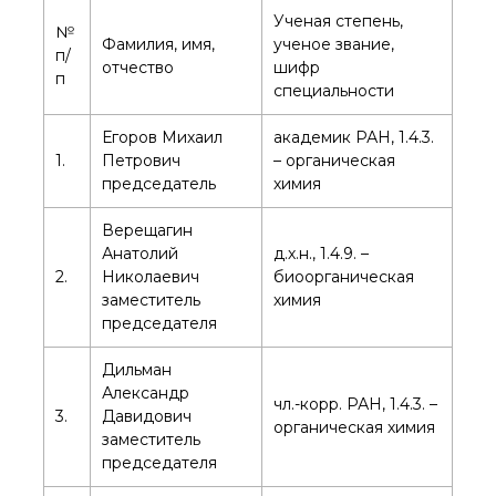
органической химии
Ученая степень,
РАН (ЦКП ИОХ РАН)
№
Фамилия, имя,
ученое звание,
Библиотека
п/
отчество
шифр
п
Инфоресурсы
специальности
Профком
Документы
Егоров Михаил
академик РАН, 1.4.3.
Контакты
1.
Петрович
– органическая
председатель
химия
Верещагин
Основные
направления
Анатолий
д.х.н., 1.4.9. –
деятельности
2.
Николаевич
биоорганическая
Важнейшие
заместитель
химия
достижения института
председателя
Научный Совет РАН
по органической
Дильман
химии
Александр
чл.-корр. РАН, 1.4.3. –
Искусственный
3.
Давидович
органическая химия
интеллект (ИИ)
заместитель
в химии
председателя
Аддитивные