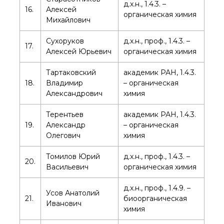
д.х.н., 1.4.3. –
Почтовый сервер
16.
Алексей
органическая химия
Михайлович
Внутренний сайт
ЯМР-центр ИОХ РАН
Сухоруков
д.х.н., проф., 1.4.3. –
17.
Алексей Юрьевич
органическая химия
Тартаковский
академик РАН, 1.4.3.
18.
Владимир
– органическая
Александрович
химия
Терентьев
академик РАН, 1.4.3.
19.
Александр
– органическая
Олегович
химия
Томилов Юрий
д.х.н., проф., 1.4.3. –
20.
Васильевич
органическая химия
д.х.н., проф., 1.4.9. –
Усов Анатолий
21.
биоорганическая
Иванович
химия