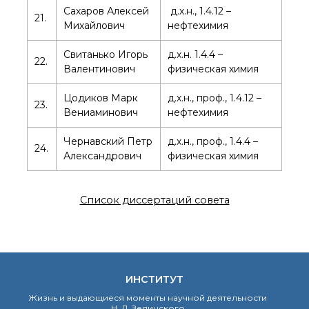
Сахаров Алексей
д.х.н., 1.4.12 –
21.
Михайлович
нефтехимия
Свитанько Игорь
д.х.н. 1.4.4 –
22.
Валентинович
физическая химия
Цодиков Марк
д.х.н., проф., 1.4.12 –
23.
Вениаминович
нефтехимия
Чернавский Петр
д.х.н., проф., 1.4.4 –
24.
Александрович
физическая химия
Список диссертаций совета
ИНСТИТУТ
Жизнь и выдающиеся моменты научной деятельности
Н. Д. Зелинского