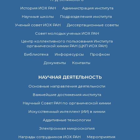
История ИОХ РАН
Администрация института
Научные школы
Подразделения института
Ученый совет ИОХ РАН
Диссертационные советы
Совет молодых ученых ИОХ РАН
Центр коллективного пользования Института
органической химии РАН (ЦКП ИОХ РАН)
Библиотека
Инфоресурсы
Профком
Документы
Контакты
НАУЧНАЯ ДЕЯТЕЛЬНОСТЬ
Основные направления деятельности
Важнейшие достижения института
Научный Совет РАН по органической химии
Искусственный интеллект (ИИ) в химии
Аддитивные технологии
Электронная микроскопия
Награды сотрудников ИОХ РАН
Мероприятия