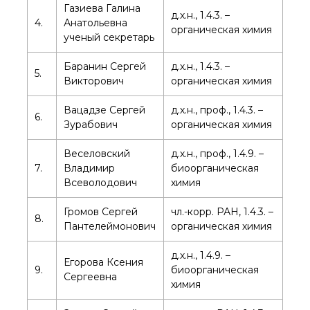
технологии
Газиева Галина
д.х.н., 1.4.3. –
Электронная
4.
Анатольевна
микроскопия
органическая химия
ученый секретарь
Награды сотрудников
ИОХ РАН
Баранин Сергей
д.х.н., 1.4.3. –
5.
Мероприятия
Викторович
органическая химия
Конференции
Журналы
Вацадзе Сергей
д.х.н., проф., 1.4.3. –
6.
Зурабович
органическая химия
Национальные
проекты России
Веселовский
д.х.н., проф., 1.4.9. –
Разработки
7.
Владимир
биоорганическая
Крупный научный
Всеволодович
химия
проект
по приоритетным
направлениям НТР РФ
Громов Сергей
чл.-корр. РАН, 1.4.3. –
8.
Пантелеймонович
органическая химия
Аспирантура
д.х.н., 1.4.9. –
Егорова Ксения
Защита диссертаций
9.
биоорганическая
Сергеевна
химия
Набор студентов
Рекомендации ВАК