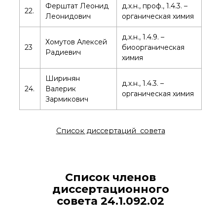
Ферштат Леонид
д.х.н., проф., 1.4.3. –
22.
Леонидович
органическая химия
д.х.н., 1.4.9. –
Хомутов Алексей
23
биоорганическая
Радиевич
химия
Ширинян
д.х.н., 1.4.3. –
24.
Валерик
органическая химия
Зармикович
Список диссертаций совета
Список членов
диссертационного
совета 24.1.092.02