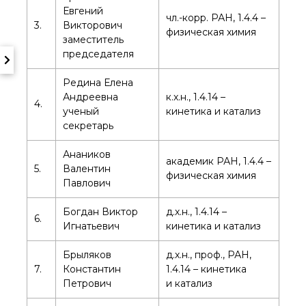
Евгений
чл.-корр. РАН, 1.4.4 –
3.
Викторович
физическая химия
заместитель
председателя
Редина Елена
Андреевна
к.х.н., 1.4.14 –
4.
ученый
кинетика и катализ
секретарь
Анаников
академик РАН, 1.4.4 –
5.
Валентин
физическая химия
Павлович
Богдан Виктор
д.х.н., 1.4.14 –
6.
Игнатьевич
кинетика и катализ
Брыляков
д.х.н., проф., РАН,
7.
Константин
1.4.14 – кинетика
Петрович
и катализ