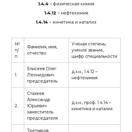
1.4.4
– физическая химия
1.4.12
– нефтехимия
1.4.14
– кинетика и катализ
№
Ученая степень,
Фамилия, имя,
п/
ученое звание,
отчество
п
шифр специальности
Елисеев Олег
д.х.н., 1.4.12 –
1.
Леонидович
нефтехимия
председатель
Стахеев
Александр
д.х.н., проф. 1.4.14 –
2.
Юрьевич
кинетика и катализ
заместитель
председателя
Третьяков