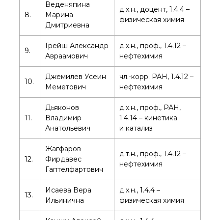
Веденяпина
д.х.н., доцент, 1.4.4 –
8.
Марина
физическая химия
Дмитриевна
Грейш Александр
д.х.н., проф., 1.4.12 –
9.
Авраамович
нефтехимия
Джемилев Усеин
чл.-корр. РАН, 1.4.12 –
10.
Меметович
нефтехимия
Дьяконов
д.х.н., проф., РАН,
11.
Владимир
1.4.14 – кинетика
Анатольевич
и катализ
Жагфаров
д.т.н., проф., 1.4.12 –
12.
Фирдавес
нефтехимия
Гаптелфартович
Исаева Вера
д.х.н., 1.4.4 –
13.
Ильинична
физическая химия