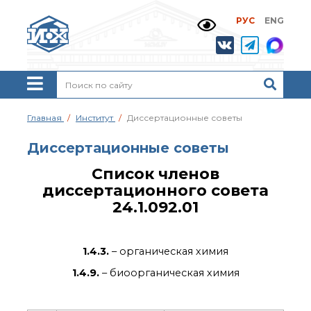
РУС
ENG
Жизнь и выдающиеся
моменты научной
деятельности
Н. Д. Зелинского
История ИОХ РАН
Администрация
Главная
Институт
Диссертационные советы
института
Научные школы
Диссертационные советы
Подразделения
Список членов
института
диссертационного совета
Ученый совет ИОХ
РАН
24.1.092.01
Диссертационные
советы
Совет молодых ученых
1.4.3.
– органическая химия
ИОХ РАН
1.4.9.
– биоорганическая химия
Центр коллективного
пользования
Института