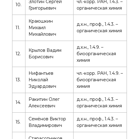
Злотин Сергей
чл.-корр. РАН, 1.4.3. –
о типовых нарушениях
10.
Григорьевич
органическая химия
Краюшкин
Новости института
д.х.н., проф., 1.4.3. –
11.
Михаил
Конференции
органическая химия
Михайлович
Новости
диссертационных
д.х.н., 1.4.9. –
советов
Крылов Вадим
12.
биоорганическая
Новые лаборатории
Борисович
химия
Институт в СМИ
Конкурсы, премии
Нифантьев
чл.-корр. РАН, 1.4.9. –
Конкурсы вакантных
13.
Николай
биоорганическая
должностей
Эдуардович
химия
Ракитин Олег
д.х.н., проф., 1.4.3. –
14.
История ВХК РАН
Алексеевич
органическая химия
Преподавательский
состав
Семёнов Виктор
д.х.н., проф., 1.4.3. –
15.
Достижения
Владимирович
органическая химия
Старасотников