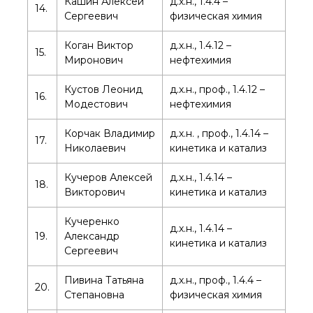
Кашин Алексей
д.х.н., 1.4.4 –
14.
Сергеевич
физическая химия
Коган Виктор
д.х.н., 1.4.12 –
15.
Миронович
нефтехимия
Кустов Леонид
д.х.н., проф., 1.4.12 –
16.
Модестович
нефтехимия
Корчак Владимир
д.х.н. , проф., 1.4.14 –
17.
Николаевич
кинетика и катализ
Кучеров Алексей
д.х.н., 1.4.14 –
18.
Викторович
кинетика и катализ
Кучеренко
д.х.н., 1.4.14 –
19.
Александр
кинетика и катализ
Сергеевич
Пивина Татьяна
д.х.н., проф., 1.4.4 –
20.
Степановна
физическая химия