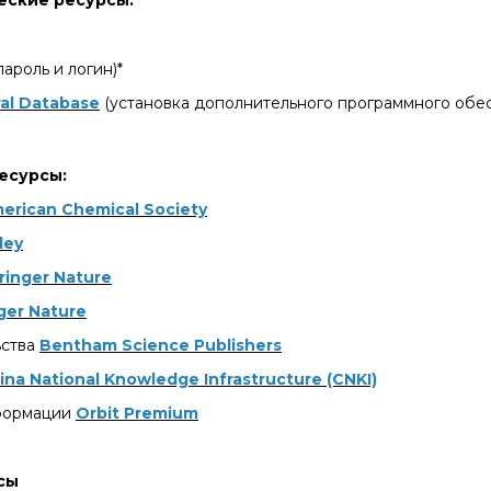
еские ресурсы:
Конкурсы вакантных
должностей
ароль и логин)*
al Database
(установка дополнительного программного обес
есурсы:
erican Chemical Society
ley
ringer Nature
ger Nature
ьства
Bentham Science Publishers
ina National Knowledge Infrastructure (CNKI)
формации
Orbit Premium
сы