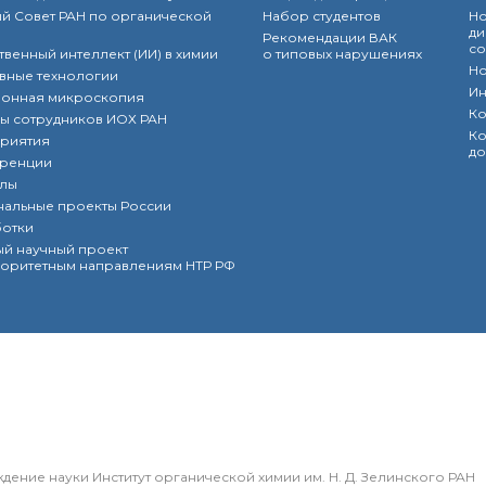
й Совет РАН по органической
Набор студентов
Но
ди
Рекомендации ВАК
со
твенный интеллект (ИИ) в химии
о типовых нарушениях
Но
вные технологии
Ин
ронная микроскопия
Ко
ы сотрудников ИОХ РАН
Ко
риятия
до
ренции
лы
нальные проекты России
ботки
й научный проект
оритетным направлениям НТР РФ
ение науки Институт органической химии им. Н. Д. Зелинского РАН