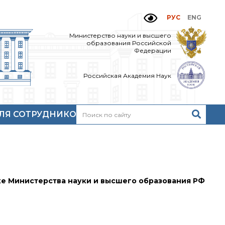
РУС
ENG
Министерство науки и высшего
образования Российской
Федерации
Российская Академия Наук
ЛЯ СОТРУДНИКОВ
Н
очтовый сервер
кий
нутренний сайт
МР-центр ИОХ РАН
е Министерства науки и высшего образования РФ