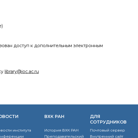
е)
зован доступ к дополнительным электронным
су
library@ioc.ac.ru
ОВОСТИ
ВХК РАН
ДЛЯ
СОТРУДНИКОВ
вости института
История ВХК РАН
Почтовый сервер
онференции
Преподавательский
Внутренний сайт