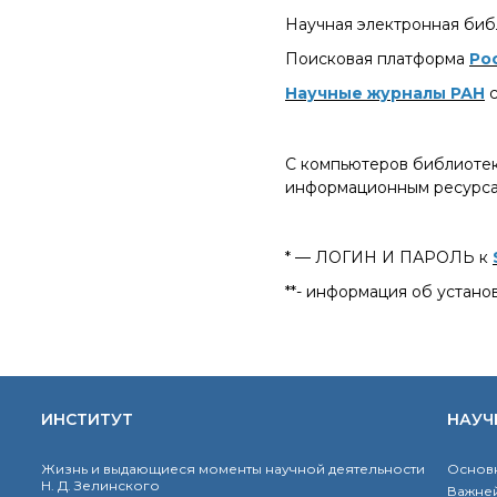
Научная электронная би
Поисковая платформа
Ро
Научные журналы РАН
С компьютеров библиоте
информационным ресурса
* — ЛОГИН И ПАРОЛЬ к
**- информация об устан
ИНСТИТУТ
НАУЧ
Жизнь и выдающиеся моменты научной деятельности
Основн
Н. Д. Зелинского
Важней