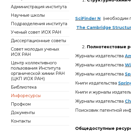
Структурно-химич
интеллект (ИИ) в химии
института
Администрация института
Документы
Аддитивные
Ученый совет ИОХ РАН
Научные школы
технологии
Контакты
SciFinder N
(необходим п
Диссертационные
Электронная
Подразделения института
советы
The Cambridge Structur
микроскопия
Ученый совет ИОХ РАН
Награды сотрудников
Диссертационные советы
ИОХ РАН
Полнотекстовые р
Совет молодых ученых
Мероприятия
ИОХ РАН
Журналы издательства
Am
Конференции
Центр коллективного
Журналы издательства
Wi
Журналы
пользования Института
органической химии РАН
Журналы издательства
Sp
Национальные
(ЦКП ИОХ РАН)
проекты России
Книги издательства
Sprin
Библиотека
Разработки
Книги и журналы издател
Инфоресурсы
Крупный научный
Журналы издательства
Ch
проект
Профком
по приоритетным
Поисковик патентной ин
направлениям НТР РФ
Документы
Контакты
Общедоступные ресур