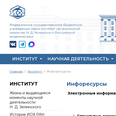
Федеральное государственное бюджетное
учреждение науки Институт органической
химии им. Н. Д. Зелинского Российской
академии наук
ИНСТИТУТ
НАУЧНАЯ ДЕЯТЕЛЬНОСТЬ
Жизнь и выдающиеся
Совет молодых ученых
Основные
Главная
Институт
Инфоресурсы
моменты научной
ИОХ РАН
направления
деятельности
деятельности
Центр коллективного
Н. Д. Зелинского
Инфоресурсы
ИНСТИТУТ
пользования Института
Важнейшие
История ИОХ РАН
органической химии
достижения института
Жизнь и выдающиеся
Электронные информац
РАН (ЦКП ИОХ РАН)
Администрация
Научный Совет РАН
моменты научной
института
Библиотека
по органической
деятельности
химии
Н. Д. Зелинского
Научные школы
Инфоресурсы
Искусственный
История ИОХ РАН
Подразделения
Профком