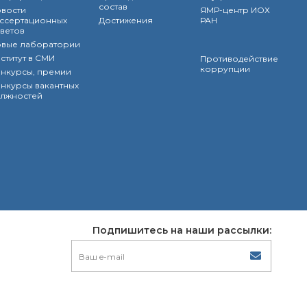
состав
вости
ЯМР-центр ИОХ
ссертационных
Достижения
РАН
ветов
вые лаборатории
ститут в СМИ
Противодействие
коррупции
нкурсы, премии
нкурсы вакантных
лжностей
Подпишитесь на наши рассылки: