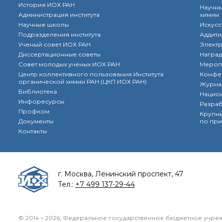
История ИОХ РАН
Научны
Администрация института
химии
Научные школы
Искусс
Подразделения института
Аддити
Ученый совет ИОХ РАН
Элект
Диссертационные советы
Наград
Совет молодых ученых ИОХ РАН
Мероп
Центр коллективного пользования Института
Конфе
органической химии РАН (ЦКП ИОХ РАН)
Журна
Библиотека
Нацио
Инфоресурсы
Разра
Профком
Крупны
Документы
по при
Контакты
г. Москва, Ленинский проспект, 47
Тел.:
+7 499 137-29-44
© 2014 – 2026, Федеральное государственное бюджетное учрежд