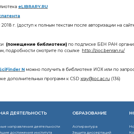
блиотека
eLIBRARY.RU
спатента
с 2018 г. (доступ к полным текстам после авторизации на сайт
ки
(помещение библиотеки)
по подписке БЕН РАН органи
м, подробности смотрите по ссылке
http://zioc.benran.ru/
SciFinder N
можно получить в библиотеке ИОХ или по запро
овке дополнительных программ к CSD
xray@ioc.ac.ru
(136)
НАЯ ДЕЯТЕЛЬНОСТЬ
ОБРАЗОВАНИЕ
Н
ые направления деятельности
Аспирантура
Но
шие достижения института
Защита диссертаций
К