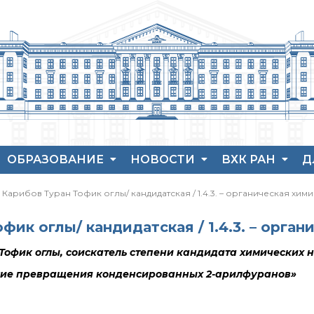
ОБРАЗОВАНИЕ
НОВОСТИ
ВХК РАН
Д
Аспирантура
Новости института
История ВХК РА
П
Карибов Туран Тофик оглы/ кандидатская / 1.4.3. – органическая хим
Защита диссертаций
Конференции
Преподавательс
В
состав
Набор студентов
Новости
Я
фик оглы/ кандидатская / 1.4.3. – орган
диссертационных
Достижения
Рекомендации ВАК
советов
н Тофик оглы, соискатель степени кандидата химических 
о типовых нарушениях
Новые лаборатории
кие превращения конденсированных 2-арилфуранов»
Институт в СМИ
Конкурсы, премии