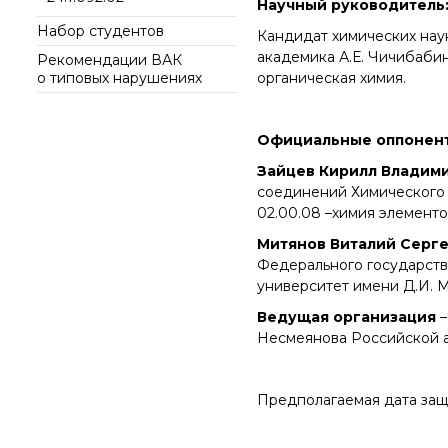
Научный руководитель
интеллект (ИИ) в химии
института
Документы
Набор студентов
Аддитивные
Кандидат химических на
Ученый совет ИОХ РАН
технологии
Контакты
академика А.Е. Чичибабин
Рекомендации ВАК
Диссертационные
о типовых нарушениях
органическая химия.
Электронная
советы
микроскопия
Награды сотрудников
Официальные оппонен
ИОХ РАН
Зайцев Кирилл Владим
Мероприятия
соединений Химического 
Конференции
02.00.08 –химия элемент
Журналы
Митянов Виталий Серг
Национальные
Федерального государств
проекты России
университет имени Д.И. М
Разработки
Ведущая организация
–
Крупный научный
Несмеянова Российской 
проект
по приоритетным
направлениям НТР РФ
Предполагаемая дата за