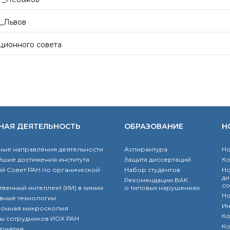
т_Львов
ционного совета
НАЯ ДЕЯТЕЛЬНОСТЬ
ОБРАЗОВАНИЕ
Н
ые направления деятельности
Аспирантура
Но
шие достижения института
Защита диссертаций
К
й Совет РАН по органической
Набор студентов
Но
ди
Рекомендации ВАК
со
твенный интеллект (ИИ) в химии
о типовых нарушениях
Но
вные технологии
Ин
ронная микроскопия
Ко
ы сотрудников ИОХ РАН
Ко
риятия