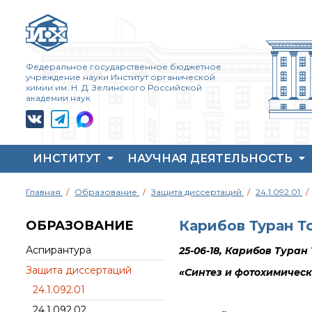
Федеральное государственное бюджетное
учреждение науки Институт органической
химии им. Н. Д. Зелинского Российской
академии наук
ИНСТИТУТ
НАУЧНАЯ ДЕЯТЕЛЬНОСТЬ
Жизнь и выдающиеся
Совет молодых ученых
Основные
Главная
Образование
Защита диссертаций
24.1.092.01
моменты научной
ИОХ РАН
направления
деятельности
деятельности
Центр коллективного
Н. Д. Зелинского
Карибов Туран То
ОБРАЗОВАНИЕ
пользования Института
Важнейшие
История ИОХ РАН
органической химии
достижения института
Аспирантура
25-06-18, Карибов Тура
РАН (ЦКП ИОХ РАН)
Администрация
Научный Совет РАН
Защита диссертаций
института
Библиотека
по органической
«Синтез и фотохимичес
химии
24.1.092.01
Научные школы
Инфоресурсы
Искусственный
24.1.092.02
Подразделения
Профком