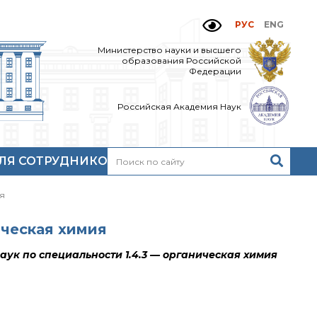
РУС
ENG
Министерство науки и высшего
образования Российской
Федерации
Российская Академия Наук
ЛЯ СОТРУДНИКОВ
Н
очтовый сервер
ия
кий
нутренний сайт
МР-центр ИОХ РАН
ическая химия
наук по специальности 1.4.3 — органическая химия