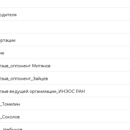
одителя
ертации
ие
тзыв_оппонент Митянов
тзыв_оппонент_Зайцев
отзыв ведущей организации_ИНЭОС РАН
т_Томилин
т_Соколов
т _Небыков