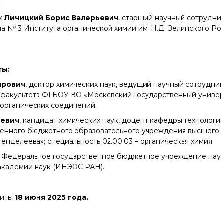
:
Конкурсы вакантных
ук
Личицкий Борис Валерьевич
должностей
, старший научный сотрудн
а № 3 Института органической химии им. Н.Д. Зелинского Ро
ты:
ирович
, доктор химических наук, ведущий научный сотрудн
факультета ФГБОУ ВО «Московский Государственный универ
оорганических соединений.
еевич
, кандидат химических наук, доцент кафедры технологи
енного бюджетного образовательного учреждения высшего 
енделеева»; специальность 02.00.03 – органическая химия
 Федеральное государственное бюджетное учреждение наук
академии наук (ИНЭОС РАН).
щиты
18 июня 2025 года.