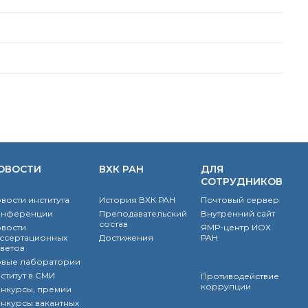
ОВОСТИ
ВХК РАН
ДЛЯ
СОТРУДНИКОВ
вости института
История ВХК РАН
Почтовый сервер
онференции
Преподавательский
Внутренний сайт
состав
вости
ЯМР-центр ИОХ
ссертационных
Достижения
РАН
ветов
вые лаборатории
ститут в СМИ
Противодействие
коррупции
нкурсы, премии
нкурсы вакантных