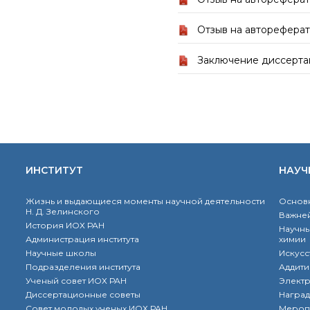
Отзыв на авторефера
Заключение диссерта
ИНСТИТУТ
НАУЧ
Жизнь и выдающиеся моменты научной деятельности
Основн
Н. Д. Зелинского
Важней
История ИОХ РАН
Научны
Администрация института
химии
Научные школы
Искусс
Подразделения института
Аддити
Ученый совет ИОХ РАН
Элект
Диссертационные советы
Наград
Совет молодых ученых ИОХ РАН
Мероп