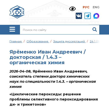
РУС
ENG
Жизнь и выдающиеся
моменты научной
деятельности
Н. Д. Зелинского
История ИОХ РАН
Администрация
Главная
Образование
Защита диссертаций
24.1.092.01
института
Научные школы
Ярёменко Иван Андреевич /
Подразделения
докторская / 1.4.3 –
института
органическая химия
Ученый совет ИОХ
РАН
2026-04-08,
Ярёменко Иван Андреевич
,
соискатель степени доктора химических
Диссертационные
советы
наук по специальности 1.4.3. – органическая
химия
Совет молодых ученых
ИОХ РАН
«Циклические пероксиды: решение
Центр коллективного
проблемы селективного пероксидирования
пользования
ди- и трикетонов»
Института