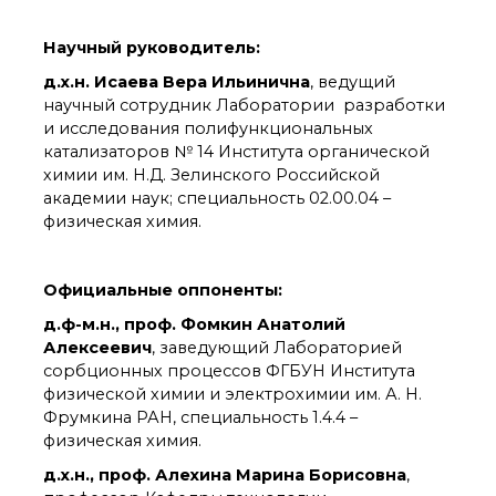
органической химии
РАН (ЦКП ИОХ РАН)
Научный руководитель:
Библиотека
Инфоресурсы
д.х.н. Исаева Вера Ильинична
, ведущий
научный сотрудник Лаборатории разработки
Профком
и исследования полифункциональных
Документы
катализаторов № 14 Института органической
Контакты
химии им. Н.Д. Зелинского Российской
академии наук; специальность 02.00.04 –
физическая химия.
Основные
направления
деятельности
Официальные оппоненты:
Важнейшие
достижения института
д.ф-м.н., проф. Фомкин Анатолий
Научный Совет РАН
Алексеевич
, заведующий Лабораторией
по органической
сорбционных процессов ФГБУН Института
химии
физической химии и электрохимии им. А. Н.
Искусственный
Фрумкина РАН, специальность 1.4.4 –
интеллект (ИИ)
физическая химия.
в химии
д.х.н., проф. Алехина Марина Борисовна
,
Аддитивные