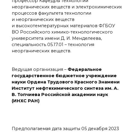
технологии
профессор Кафедры технологии
неорганических веществ и электрохимических
Электронная
микроскопия
процессов факультета технологии
и неорганических веществ
Награды сотрудников
ИОХ РАН
и высокотемпературных материалов ФГБОУ
ВО Российского химико-технологического
Мероприятия
университета имени Д. И. Менделеева,
Конференции
специальность 05.17.01 – технология
Журналы
неорганических веществ.
Национальные
проекты России
Разработки
Ведущая организация –
Федеральное
Крупный научный
государственное бюджетное учреждение
проект
науки Ордена Трудового Красного Знамени
по приоритетным
Институт нефтехимического синтеза им. А.
направлениям НТР РФ
В. Топчиева Российской академии наук
(ИНХС РАН)
Аспирантура
Защита диссертаций
Набор студентов
Предполагаемая дата защиты 05 декабря 2023
Рекомендации ВАК