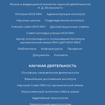
Жизнь и выдающиеся моменты научной деятельности
Н. Д. Зелинского
История ИОХ РАН
Администрация института
Научные школы
Подразделения института
Ученый совет ИОХ РАН
Диссертационные советы
Совет молодых ученых ИОХ РАН
Центр коллективного пользования Института
органической химии РАН (ЦКП ИОХ РАН)
Библиотека
Инфоресурсы
Профком
Документы
Контакты
НАУЧНАЯ ДЕЯТЕЛЬНОСТЬ
Основные направления деятельности
Важнейшие достижения института
Научный Совет РАН по органической химии
Искусственный интеллект (ИИ) в химии
Аддитивные технологии
Электронная микроскопия