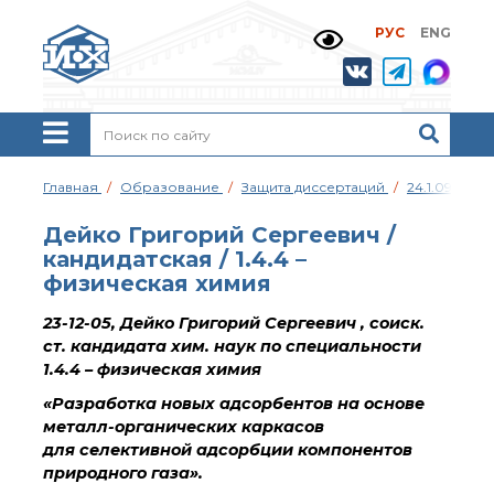
РУС
ENG
Жизнь и выдающиеся
моменты научной
деятельности
Н. Д. Зелинского
История ИОХ РАН
Администрация
Главная
Образование
Защита диссертаций
24.1.092.02
института
Научные школы
Дейко Григорий Сергеевич /
Подразделения
кандидатская / 1.4.4 –
института
физическая химия
Ученый совет ИОХ
РАН
23-12-05, Дейко Григорий Сергеевич , соиск.
ст. кандидата хим. наук по специальности
Диссертационные
советы
1.4.4 – физическая химия
Совет молодых ученых
«Разработка новых адсорбентов на основе
ИОХ РАН
металл-органических каркасов
Центр коллективного
для селективной адсорбции компонентов
пользования
природного газа».
Института