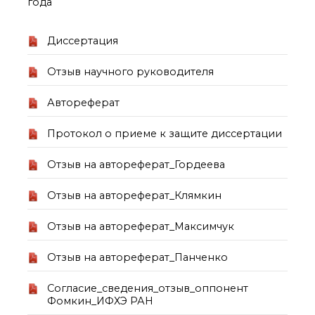
года
о типовых нарушениях
Диссертация
Новости института
Конференции
Отзыв научного руководителя
Новости
диссертационных
Автореферат
советов
Новые лаборатории
Протокол о приеме к защите диссертации
Институт в СМИ
Конкурсы, премии
Отзыв на автореферат_Гордеева
Конкурсы вакантных
должностей
Отзыв на автореферат_Клямкин
Отзыв на автореферат_Максимчук
История ВХК РАН
Преподавательский
Отзыв на автореферат_Панченко
состав
Достижения
Согласие_сведения_отзыв_оппонент
Фомкин_ИФХЭ РАН