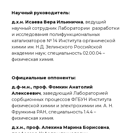
органической химии
РАН (ЦКП ИОХ РАН)
Научный руководитель:
Библиотека
Инфоресурсы
д.х.н. Исаева Вера Ильинична
, ведущий
научный сотрудник Лаборатории разработки
Профком
и исследования полифункциональных
Документы
катализаторов № 14 Института органической
Контакты
химии им. Н.Д. Зелинского Российской
академии наук; специальность 02.00.04 –
физическая химия.
Основные
направления
деятельности
Официальные оппоненты:
Важнейшие
достижения института
д.ф-м.н., проф. Фомкин Анатолий
Научный Совет РАН
Алексеевич
, заведующий Лабораторией
по органической
сорбционных процессов ФГБУН Института
химии
физической химии и электрохимии им. А. Н.
Искусственный
Фрумкина РАН, специальность 1.4.4 –
интеллект (ИИ)
физическая химия.
в химии
д.х.н., проф. Алехина Марина Борисовна
,
Аддитивные