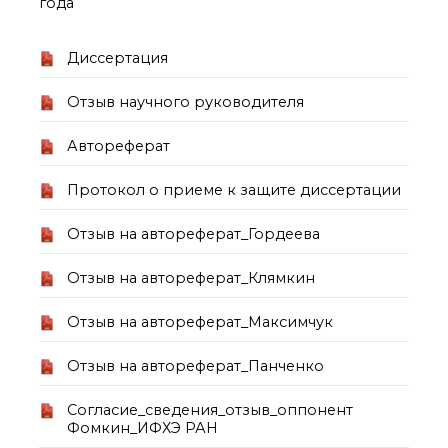
года
о типовых нарушениях
Диссертация
Новости института
Конференции
Отзыв научного руководителя
Новости
диссертационных
Автореферат
советов
Новые лаборатории
Протокол о приеме к защите диссертации
Институт в СМИ
Конкурсы, премии
Отзыв на автореферат_Гордеева
Конкурсы вакантных
должностей
Отзыв на автореферат_Клямкин
Отзыв на автореферат_Максимчук
История ВХК РАН
Преподавательский
Отзыв на автореферат_Панченко
состав
Достижения
Согласие_сведения_отзыв_оппонент
Фомкин_ИФХЭ РАН