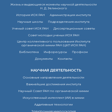
Жизнь и выдающиеся моменты научной деятельности
Н. Д. Зелинского
История ИОХ РАН
Администрация института
Научные школы
Подразделения института
Ученый совет ИОХ РАН
Диссертационные советы
Совет молодых ученых ИОХ РАН
Центр коллективного пользования Института
органической химии РАН (ЦКП ИОХ РАН)
Библиотека
Инфоресурсы
Профком
Документы
Контакты
НАУЧНАЯ ДЕЯТЕЛЬНОСТЬ
Основные направления деятельности
Важнейшие достижения института
Научный Совет РАН по органической химии
Искусственный интеллект (ИИ) в химии
Аддитивные технологии
Электронная микроскопия