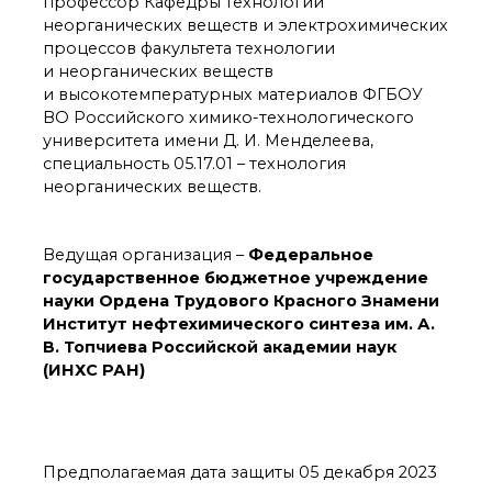
технологии
профессор Кафедры технологии
неорганических веществ и электрохимических
Электронная
микроскопия
процессов факультета технологии
и неорганических веществ
Награды сотрудников
ИОХ РАН
и высокотемпературных материалов ФГБОУ
ВО Российского химико-технологического
Мероприятия
университета имени Д. И. Менделеева,
Конференции
специальность 05.17.01 – технология
Журналы
неорганических веществ.
Национальные
проекты России
Разработки
Ведущая организация –
Федеральное
Крупный научный
государственное бюджетное учреждение
проект
науки Ордена Трудового Красного Знамени
по приоритетным
Институт нефтехимического синтеза им. А.
направлениям НТР РФ
В. Топчиева Российской академии наук
(ИНХС РАН)
Аспирантура
Защита диссертаций
Набор студентов
Предполагаемая дата защиты 05 декабря 2023
Рекомендации ВАК