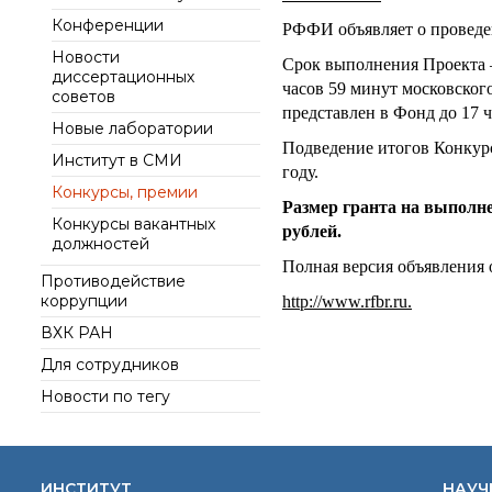
интеллект (ИИ) в химии
института
Конференции
Документы
РФФИ объявляет о проведе
Аддитивные
Ученый совет ИОХ РАН
Новости
технологии
Контакты
Срок выполнения Проекта 
диссертационных
Диссертационные
Электронная
часов 59 минут московско
советов
советы
микроскопия
представлен в Фонд до 17 
Новые лаборатории
Награды сотрудников
Подведение итогов Конкурс
ИОХ РАН
Институт в СМИ
году.
Мероприятия
Конкурсы, премии
Размер гранта на выполне
Конференции
Конкурсы вакантных
рублей.
должностей
Журналы
Полная версия объявления
Противодействие
Национальные
коррупции
проекты России
http://www.rfbr.ru.
Разработки
ВХК РАН
Крупный научный
Для сотрудников
проект
Новости по тегу
по приоритетным
направлениям НТР РФ
ИНСТИТУТ
НАУЧ