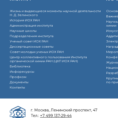
Жизнь и выдающиеся моменты научной деятельности
Основн
Н. Д. Зелинского
Важней
История ИОХ РАН
Научны
Администрация института
химии
Научные школы
Искусс
Подразделения института
Аддити
Ученый совет ИОХ РАН
Элект
Диссертационные советы
Наград
Совет молодых ученых ИОХ РАН
Мероп
Центр коллективного пользования Института
Конфе
органической химии РАН (ЦКП ИОХ РАН)
Журна
Библиотека
Нацио
Инфоресурсы
Разра
Профком
Крупны
Документы
по при
Контакты
г. Москва, Ленинский проспект, 47
Тел.:
+7 499 137-29-44