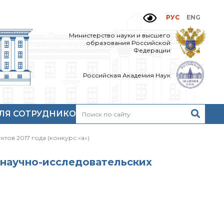
РУС
ENG
Министерство науки и высшего
образования Российской
Федерации
Российская Академия Наук
ЛЯ СОТРУДНИКОВ
Н
очтовый сервер
ов 2017 года (конкурс «а»)
кий
нутренний сайт
МР-центр ИОХ РАН
научно-исследовательских