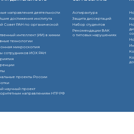
ые направления деятельности
Аспирантура
Но
шие достижения института
Защита диссертаций
К
й Совет РАН по органической
Набор студентов
Но
ди
Рекомендации ВАК
со
твенный интеллект (ИИ) в химии
о типовых нарушениях
Но
вные технологии
Ин
ронная микроскопия
Ко
ы сотрудников ИОХ РАН
Ко
риятия
до
ренции
лы
нальные проекты России
ботки
й научный проект
оритетным направлениям НТР РФ