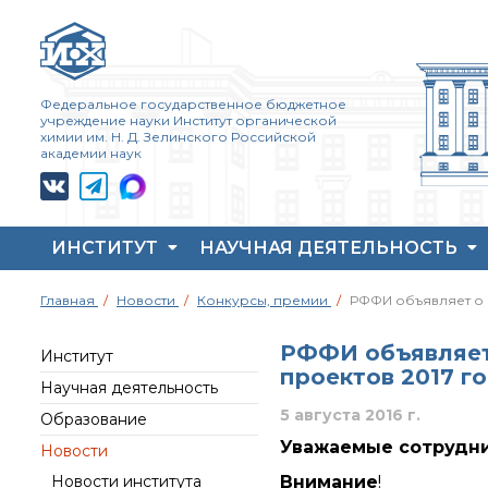
Федеральное государственное бюджетное
учреждение науки Институт органической
химии им. Н. Д. Зелинского Российской
академии наук
ИНСТИТУТ
НАУЧНАЯ ДЕЯТЕЛЬНОСТЬ
Жизнь и выдающиеся
Совет молодых ученых
Основные
Главная
Новости
Конкурсы, премии
РФФИ объявляет о п
моменты научной
ИОХ РАН
направления
деятельности
деятельности
Центр коллективного
Н. Д. Зелинского
РФФИ объявляет
пользования Института
Важнейшие
Институт
проектов 2017 го
История ИОХ РАН
органической химии
достижения института
Научная деятельность
РАН (ЦКП ИОХ РАН)
Администрация
Научный Совет РАН
5 августа 2016 г.
Образование
института
Библиотека
по органической
химии
Уважаемые сотрудни
Новости
Научные школы
Инфоресурсы
Искусственный
Новости института
Внимание
!
Подразделения
Профком