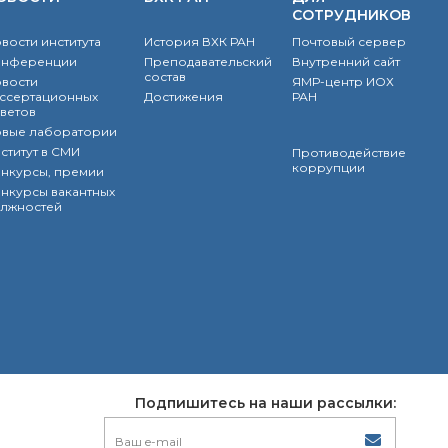
СОТРУДНИКОВ
вости института
История ВХК РАН
Почтовый сервер
онференции
Преподавательский
Внутренний сайт
состав
вости
ЯМР-центр ИОХ
ссертационных
Достижения
РАН
ветов
вые лаборатории
ститут в СМИ
Противодействие
коррупции
нкурсы, премии
нкурсы вакантных
лжностей
Подпишитесь на наши рассылки: