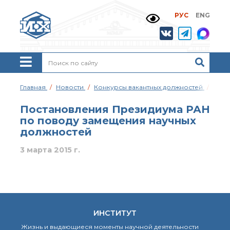
РУС
ENG
Жизнь и выдающиеся
моменты научной
деятельности
Н. Д. Зелинского
История ИОХ РАН
Администрация
Главная
Новости
Конкурсы вакантных должностей
Пост
института
Научные школы
Постановления Президиума РАН
Подразделения
по поводу замещения научных
института
должностей
Ученый совет ИОХ
РАН
3 марта 2015 г.
Диссертационные
советы
Совет молодых ученых
ИОХ РАН
Центр коллективного
ИНСТИТУТ
пользования
Института
Жизнь и выдающиеся моменты научной деятельности