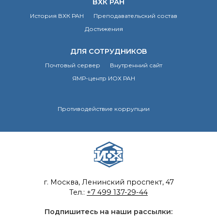
ВХК РАН
о типовых нарушениях
История ВХК РАН
Преподавательский состав
Достижения
Новости института
Конференции
ДЛЯ СОТРУДНИКОВ
Новости
Почтовый сервер
Внутренний сайт
диссертационных
советов
ЯМР-центр ИОХ РАН
Новые лаборатории
Институт в СМИ
Противодействие коррупции
Конкурсы, премии
Конкурсы вакантных
должностей
История ВХК РАН
Преподавательский
г. Москва, Ленинский проспект, 47
состав
Тел.:
+7 499 137-29-44
Достижения
Подпишитесь на наши рассылки: