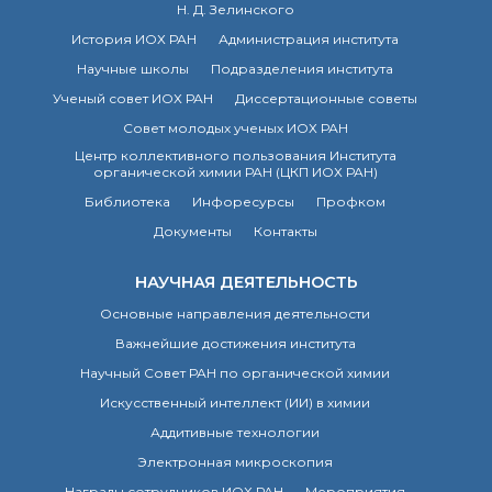
органической химии
Н. Д. Зелинского
РАН (ЦКП ИОХ РАН)
История ИОХ РАН
Администрация института
Библиотека
Научные школы
Подразделения института
Инфоресурсы
Ученый совет ИОХ РАН
Диссертационные советы
Профком
Совет молодых ученых ИОХ РАН
Документы
Центр коллективного пользования Института
Контакты
органической химии РАН (ЦКП ИОХ РАН)
Библиотека
Инфоресурсы
Профком
Основные
Документы
Контакты
направления
деятельности
НАУЧНАЯ ДЕЯТЕЛЬНОСТЬ
Важнейшие
достижения института
Основные направления деятельности
Научный Совет РАН
Важнейшие достижения института
по органической
Научный Совет РАН по органической химии
химии
Искусственный интеллект (ИИ) в химии
Искусственный
интеллект (ИИ)
Аддитивные технологии
в химии
Электронная микроскопия
Аддитивные
Награды сотрудников ИОХ РАН
Мероприятия