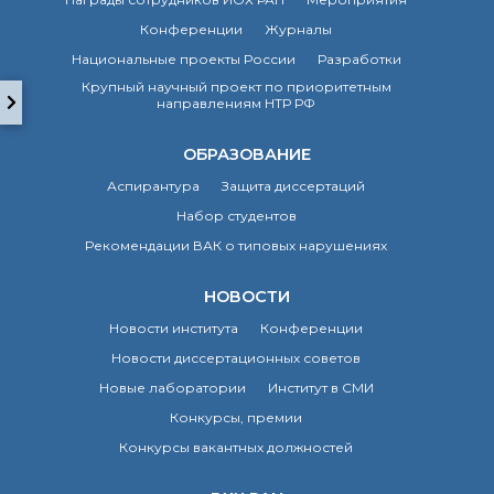
технологии
Электронная
Конференции
Журналы
микроскопия
Национальные проекты России
Разработки
Награды сотрудников
Крупный научный проект по приоритетным
ИОХ РАН
направлениям НТР РФ
Мероприятия
Конференции
ОБРАЗОВАНИЕ
Журналы
Аспирантура
Защита диссертаций
Национальные
Набор студентов
проекты России
Разработки
Рекомендации ВАК о типовых нарушениях
Крупный научный
проект
НОВОСТИ
по приоритетным
Новости института
Конференции
направлениям НТР РФ
Новости диссертационных советов
Новые лаборатории
Институт в СМИ
Аспирантура
Конкурсы, премии
Защита диссертаций
Конкурсы вакантных должностей
Набор студентов
Рекомендации ВАК