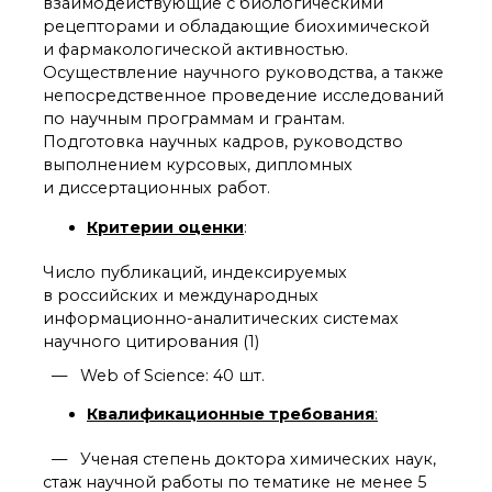
технологии
взаимодействующие с биологическими
рецепторами и обладающие биохимической
Электронная
микроскопия
и фармакологической активностью.
Осуществление научного руководства, а также
Награды сотрудников
ИОХ РАН
непосредственное проведение исследований
по научным программам и грантам.
Мероприятия
Подготовка научных кадров, руководство
Конференции
выполнением курсовых, дипломных
Журналы
и диссертационных работ.
Национальные
проекты России
Критерии оценки
:
Разработки
Крупный научный
Число публикаций, индексируемых
проект
в российских и международных
по приоритетным
информационно-аналитических системах
направлениям НТР РФ
научного цитирования (1)
— Web of Science: 40 шт.
Аспирантура
Квалификационные требования
:
Защита диссертаций
Набор студентов
— Ученая степень доктора химических наук,
Рекомендации ВАК
стаж научной работы по тематике не менее 5