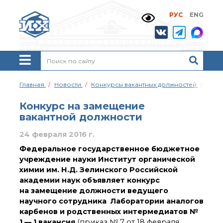
РУС
ENG
Жизнь и выдающиеся
моменты научной
деятельности
Н. Д. Зелинского
История ИОХ РАН
Администрация
Главная
Новости
Конкурсы вакантных должностей
Конк
института
Научные школы
Конкурс на замещение
Подразделения
вакантной должности
института
24 февраля 2016 г.
Ученый совет ИОХ
РАН
Федеральное государственное бюджетное
Диссертационные
учреждение науки Институт органической
советы
химии им. Н.Д. Зелинского Российской
Совет молодых ученых
академии наук объявляет конкурс
ИОХ РАН
на замещение должности ведущего
Центр коллективного
научного сотрудника
Лаборатории аналогов
пользования
карбенов и родственных интермедиатов №
Института
1 — 1 вакансия
(приказ № 7 от 18 февраля