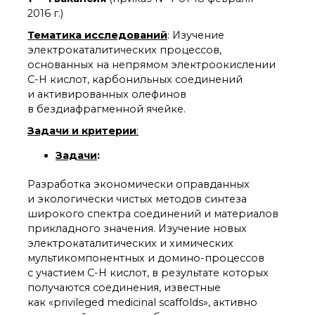
органической химии
2016 г.)
РАН (ЦКП ИОХ РАН)
Библиотека
Тематика исследований
: Изучение
электрокаталитических процессов,
Инфоресурсы
основанных на непрямом электроокислении
Профком
С-Н кислот, карбонильных соединений
Документы
и активированных олефинов
Контакты
в бездиафрагменной ячейке.
Задачи и критерии
:
Основные
Задачи
:
направления
деятельности
Разработка экономически оправданных
Важнейшие
и экологически чистых методов синтеза
достижения института
широкого спектра соединений и материалов
Научный Совет РАН
прикладного значения. Изучение новых
по органической
электрокаталитических и химических
химии
мультикомпонентных и домино-процессов
Искусственный
с участием С-Н кислот, в результате которых
интеллект (ИИ)
в химии
получаются соединения, известные
как «privileged medicinal scaffolds», активно
Аддитивные