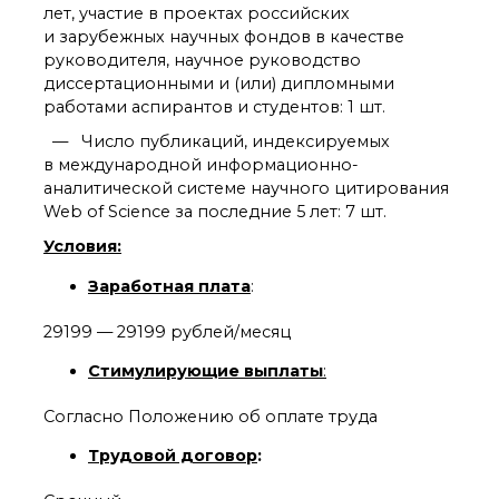
о типовых нарушениях
лет, участие в проектах российских
и зарубежных научных фондов в качестве
руководителя, научное руководство
Новости института
диссертационными и (или) дипломными
работами аспирантов и студентов: 1 шт.
Конференции
Новости
— Число публикаций, индексируемых
диссертационных
в международной информационно-
советов
аналитической системе научного цитирования
Новые лаборатории
Web of Science за последние 5 лет: 7 шт.
Институт в СМИ
Условия:
Конкурсы, премии
Конкурсы вакантных
Заработная плата
:
должностей
29199 — 29199 рублей/месяц
Стимулирующие выплаты
:
История ВХК РАН
Преподавательский
Согласно Положению об оплате труда
состав
Достижения
Трудовой договор
: