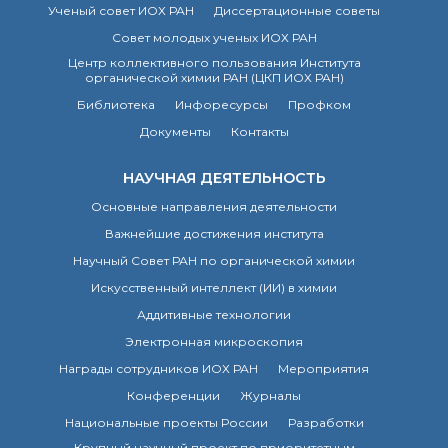
Ученый совет ИОХ РАН
Диссертационные советы
Совет молодых ученых ИОХ РАН
Центр коллективного пользования Института
органической химии РАН (ЦКП ИОХ РАН)
Библиотека
Инфоресурсы
Профком
Документы
Контакты
НАУЧНАЯ ДЕЯТЕЛЬНОСТЬ
Основные направления деятельности
Важнейшие достижения института
Научный Совет РАН по органической химии
Искусственный интеллект (ИИ) в химии
Аддитивные технологии
Электронная микроскопия
Награды сотрудников ИОХ РАН
Мероприятия
Конференции
Журналы
Национальные проекты России
Разработки
Крупный научный проект по приоритетным