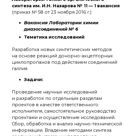
органической химии
синтеза им. И.Н. Назарова № 11 — 1 вакансия
РАН (ЦКП ИОХ РАН)
(приказ № 58 от 23 ноября 2016 г.)
Библиотека
Инфоресурсы
Вакансия Лаборатории химии
Профком
диазосоединений № 6
Документы
Тематика исследований
:
Контакты
Разработка новых синтетических методов
на основе реакций донорно-акцепторных
циклопропанов под действием соединений
Основные
галлия
направления
деятельности
Задачи:
Важнейшие
достижения института
Проведение научных исследований
Научный Совет РАН
и разработок по отдельным разделам
по органической
проектов в качестве ответственного
химии
исполнителя, самостоятельное руководство
Искусственный
проектами и осуществление исследований.
интеллект (ИИ)
в химии
Сбор, обработка и анализ научно-технической
информации. Владение методами синтеза
Аддитивные