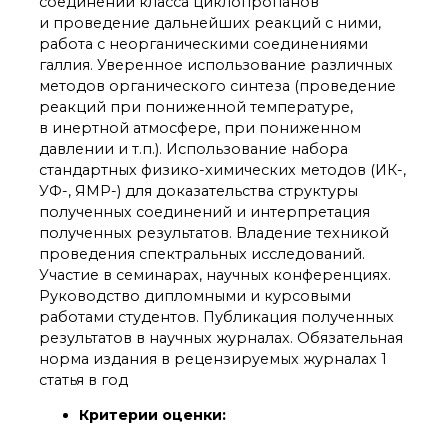
технологии
соединений класса циклопропанов
и проведение дальнейших реакций с ними,
Электронная
микроскопия
работа с неорганическими соединениями
галлия. Уверенное использование различных
Награды сотрудников
ИОХ РАН
методов органического синтеза (проведение
реакций при пониженной температуре,
Мероприятия
в инертной атмосфере, при пониженном
Конференции
давлении и т.п.). Использование набора
Журналы
стандартных физико-химических методов (ИК-,
Национальные
УФ-, ЯМР-) для доказательства структуры
проекты России
полученных соединений и интерпретация
Разработки
полученных результатов. Владение техникой
Крупный научный
проведения спектральных исследований.
проект
Участие в семинарах, научных конференциях.
по приоритетным
Руководство дипломными и курсовыми
направлениям НТР РФ
работами студентов. Публикация полученных
результатов в научных журналах. Обязательная
норма издания в рецензируемых журналах 1
Аспирантура
статья в год
Защита диссертаций
Набор студентов
Критерии оценки:
Рекомендации ВАК