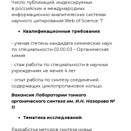
о типовых нарушениях
Число публикаций, индексируемых
в российских и международных
информационно-аналитических системах
научного цитирования Web of Science: 7
Новости института
Конференции
Квалификационные требования
:
Новости
диссертационных
- ученая степень кандидата химических наук
советов
по специальности 02.00.03 – Органическая
Новые лаборатории
химия
Институт в СМИ
- стаж работы по специальности в научных
Конкурсы, премии
учреждениях не менее 4 лет
Конкурсы вакантных
должностей
- опыт работы по синтезу соединений,
содержащих циклопропановое кольцо.
Вакансия Лаборатории тонкого
История ВХК РАН
органического синтеза им. И.Н. Назарова №
Преподавательский
11
состав
Тематика исследований:
Достижения
Разработка методов синтеза новых