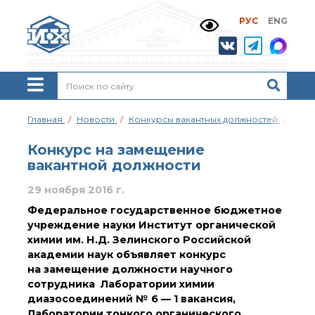
РУС
ENG
Жизнь и выдающиеся
моменты научной
деятельности
Н. Д. Зелинского
История ИОХ РАН
Администрация
Главная
Новости
Конкурсы вакантных должностей
Конк
института
Научные школы
Конкурс на замещение
Подразделения
вакантной должности
института
29 ноября 2016 г.
Ученый совет ИОХ
РАН
Федеральное государственное бюджетное
Диссертационные
учреждение науки Институт органической
советы
химии им. Н.Д. Зелинского Российской
Совет молодых ученых
академии наук объявляет конкурс
ИОХ РАН
на замещение должности научного
Центр коллективного
сотрудника Лаборатории химии
пользования
диазосоединений № 6 — 1 вакансия,
Института
Лаборатории тонкого органического