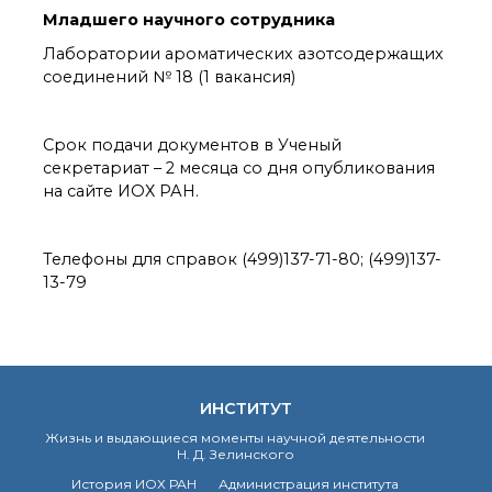
органической химии
Младшего научного сотрудника
РАН (ЦКП ИОХ РАН)
Библиотека
Лаборатории ароматических азотсодержащих
соединений № 18 (1 вакансия)
Инфоресурсы
Профком
Документы
Срок подачи документов в Ученый
Контакты
секретариат – 2 месяца со дня опубликования
на сайте ИОХ РАН.
Основные
направления
Телефоны для справок (499)137-71-80; (499)137-
деятельности
13-79
Важнейшие
достижения института
Научный Совет РАН
по органической
химии
Искусственный
ИНСТИТУТ
интеллект (ИИ)
Жизнь и выдающиеся моменты научной деятельности
в химии
Н. Д. Зелинского
Аддитивные
История ИОХ РАН
Администрация института