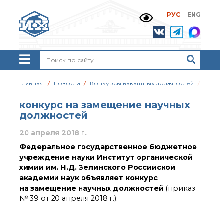
РУС
ENG
Жизнь и выдающиеся
моменты научной
деятельности
Н. Д. Зелинского
История ИОХ РАН
Администрация
Главная
Новости
Конкурсы вакантных должностей
конк
института
Научные школы
конкурс на замещение научных
Подразделения
должностей
института
20 апреля 2018 г.
Ученый совет ИОХ
РАН
Федеральное государственное бюджетное
Диссертационные
учреждение науки Институт органической
советы
химии им. Н.Д. Зелинского Российской
Совет молодых ученых
академии наук объявляет конкурс
ИОХ РАН
на замещение научных должностей
(приказ
Центр коллективного
№ 39 от 20 апреля 2018 г.):
пользования
Института