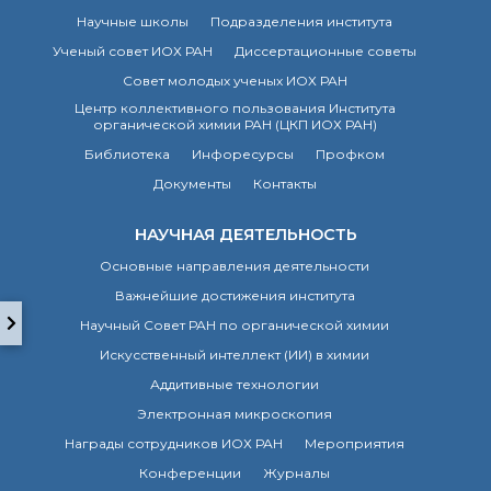
технологии
Научные школы
Подразделения института
Электронная
микроскопия
Ученый совет ИОХ РАН
Диссертационные советы
Награды сотрудников
Совет молодых ученых ИОХ РАН
ИОХ РАН
Центр коллективного пользования Института
Мероприятия
органической химии РАН (ЦКП ИОХ РАН)
Конференции
Библиотека
Инфоресурсы
Профком
Журналы
Документы
Контакты
Национальные
проекты России
НАУЧНАЯ ДЕЯТЕЛЬНОСТЬ
Разработки
Основные направления деятельности
Крупный научный
проект
Важнейшие достижения института
по приоритетным
Научный Совет РАН по органической химии
направлениям НТР РФ
Искусственный интеллект (ИИ) в химии
Аддитивные технологии
Аспирантура
Электронная микроскопия
Защита диссертаций
Награды сотрудников ИОХ РАН
Мероприятия
Набор студентов
Конференции
Журналы
Рекомендации ВАК