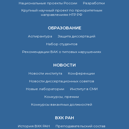
о типовых нарушениях
Национальные проекты России
Разработки
Крупный научный проект по приоритетным
направлениям НТР РФ
Новости института
Конференции
ОБРАЗОВАНИЕ
Новости
Аспирантура
Защита диссертаций
диссертационных
Набор студентов
советов
Новые лаборатории
Рекомендации ВАК о типовых нарушениях
Институт в СМИ
НОВОСТИ
Конкурсы, премии
Конкурсы вакантных
Новости института
Конференции
должностей
Новости диссертационных советов
Новые лаборатории
Институт в СМИ
История ВХК РАН
Конкурсы, премии
Преподавательский
Конкурсы вакантных должностей
состав
Достижения
ВХК РАН
История ВХК РАН
Преподавательский состав