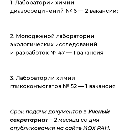
Аддитивные
1. Лаборатории химии
технологии
диазосоединений № 6 — 2 вакансии;
Электронная
микроскопия
2. Молодежной лаборатории
Награды
экологических исследований
сотрудников ИОХ
РАН
и разработок № 47 — 1 вакансия
Мероприятия
Конференции
3. Лаборатории химии
гликоконъюгатов № 52 — 1 вакансия
Журналы
Национальные
проекты России
Срок подачи документов в
Ученый
секретариат
– 2 месяца со дня
Разработки
опубликования на сайте ИОХ РАН.