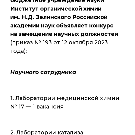
бюджетное учреждение науки
Институт органической химии
Диссертационные
советы
им. Н.Д. Зелинского Российской
академии наук объявляет конкурс
Совет молодых
на замещение научных должностей
ученых ИОХ РАН
(приказ № 193 от 12 октября 2023
Центр
года):
коллективного
пользования
Института
органической химии
Научного сотрудника
РАН (ЦКП ИОХ РАН)
Библиотека
1. Лаборатории медицинской химии
Инфоресурсы
№ 17 — 1 вакансия
Профком
Документы
2. Лаборатории катализа