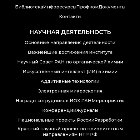
Новости института
Библиотека
Инфоресурсы
Профком
Документы
Конференции
Контакты
Новости
НАУЧНАЯ ДЕЯТЕЛЬНОСТЬ
диссертационных
советов
Основные направления деятельности
Важнейшие достижения института
Новые лаборатории
Научный Совет РАН по органической химии
Институт в СМИ
Искусственный интеллект (ИИ) в химии
Аддитивные технологии
Конкурсы, премии
Электронная микроскопия
Конкурсы вакантных
Награды сотрудников ИОХ РАН
Мероприятия
должностей
Конференции
Журналы
Национальные проекты России
Разработки
Крупный научный проект по приоритетным
История ВХК РАН
направлениям НТР РФ