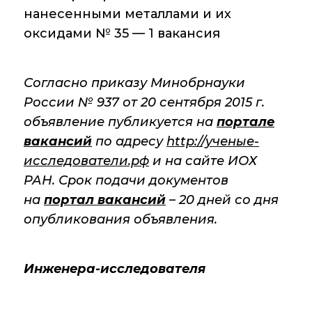
нанесенными металлами и их
Контакты
оксидами № 35 — 1 вакансия
Согласно приказу Минобрнауки
Основные
направления
России № 937 от 20 сентября
2015 г
.
деятельности
объявление публикуется на
портале
вакансий
по адресу
http://ученые-
Важнейшие
достижения
исследователи.рф
и на сайте ИОХ
института
РАН. Срок подачи документов
Научный Совет РАН
на
портал вакансий
– 20 дней со дня
по органической
опубликования объявления.
химии
Искусственный
Инженера-исследователя
интеллект (ИИ)
в химии