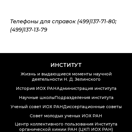
Крупный научный
проект
по приоритетным
направлениям НТР
Телефоны для справок (499)137-71-80;
РФ
(499)137-13-79
Аспирантура
Защита
ИНСТИТУТ
диссертаций
Жизнь и выдающиеся моменты научной
деятельности Н. Д. Зелинского
Набор студентов
История ИОХ РАН
Администрация института
Рекомендации ВАК
Научные школы
Подразделения института
о типовых
Ученый совет ИОХ РАН
Диссертационные советы
нарушениях
Совет молодых ученых ИОХ РАН
Центр коллективного пользования Института
органической химии РАН (ЦКП ИОХ РАН)