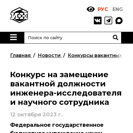
РУС
ENG
Жизнь
и выдающиеся
моменты научной
деятельности
Н. Д. Зелинского
Главная
Новости
Конкурсы вакантных до
История ИОХ РАН
Администрация
Конкурс на замещение
института
вакантной должности
инженера-исследователя
Научные школы
и научного сотрудника
Подразделения
института
12 октября 2023 г.
Ученый совет ИОХ
Федеральное государственное
РАН