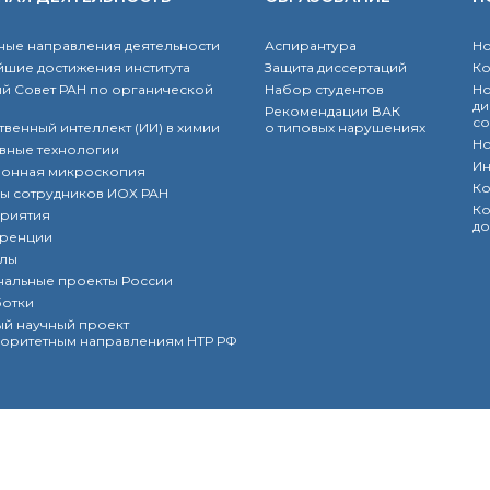
ые направления деятельности
Аспирантура
Но
шие достижения института
Защита диссертаций
К
й Совет РАН по органической
Набор студентов
Но
ди
Рекомендации ВАК
со
твенный интеллект (ИИ) в химии
о типовых нарушениях
Но
вные технологии
Ин
ронная микроскопия
Ко
ы сотрудников ИОХ РАН
Ко
риятия
до
ренции
лы
нальные проекты России
ботки
й научный проект
оритетным направлениям НТР РФ