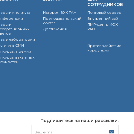
СОТРУДНИКОВ
вости института
История ВХК РАН
Почтовый сервер
онференции
Преподавательский
Внутренний сайт
состав
вости
ЯМР-центр ИОХ
ссертационных
Достижения
РАН
ветов
вые лаборатории
ститут в СМИ
Противодействие
коррупции
нкурсы, премии
нкурсы вакантных
лжностей
Подпишитесь на наши рассылки: