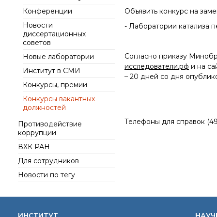
интеллект (ИИ) в химии
института
Конференции
Объявить конкурс на зам
Документы
Аддитивные
Ученый совет ИОХ РАН
Новости
технологии
Контакты
- Лаборатории катализа 
диссертационных
Диссертационные
Электронная
советов
советы
микроскопия
Согласно приказу Минобр
Новые лаборатории
Награды сотрудников
исследователи.рф
и на с
ИОХ РАН
Институт в СМИ
– 20 дней со дня опублик
Мероприятия
Конкурсы, премии
Конференции
Конкурсы вакантных
должностей
Журналы
Телефоны для справок (499
Противодействие
Национальные
коррупции
проекты России
Разработки
ВХК РАН
Крупный научный
Для сотрудников
проект
Новости по тегу
по приоритетным
направлениям НТР РФ
ИНСТИТУТ
НАУЧ