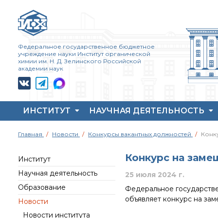
Федеральное государственное бюджетное
учреждение науки Институт органической
химии им. Н. Д. Зелинского Российской
академии наук
ИНСТИТУТ
НАУЧНАЯ ДЕЯТЕЛЬНОСТЬ
Жизнь и выдающиеся
Совет молодых ученых
Основные
Главная
Новости
Конкурсы вакантных должностей
Конк
моменты научной
ИОХ РАН
направления
деятельности
деятельности
Центр коллективного
Н. Д. Зелинского
Конкурс на заме
пользования Института
Важнейшие
Институт
История ИОХ РАН
органической химии
достижения института
Научная деятельность
25 июля 2024 г.
РАН (ЦКП ИОХ РАН)
Администрация
Научный Совет РАН
Образование
Федеральное государстве
института
Библиотека
по органической
химии
объявляет конкурс на зам
Новости
Научные школы
Инфоресурсы
Искусственный
Новости института
Подразделения
Профком