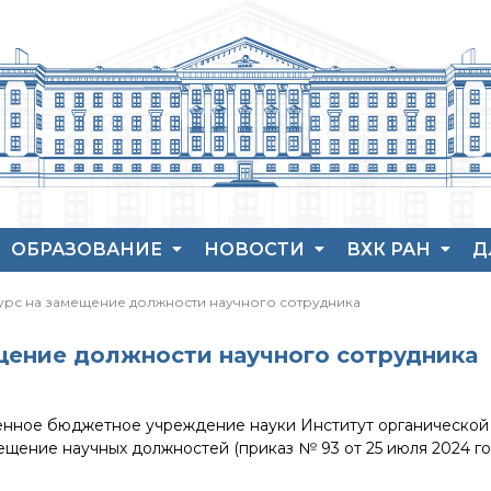
ОБРАЗОВАНИЕ
НОВОСТИ
ВХК РАН
Д
Аспирантура
Новости института
История ВХК РА
П
урс на замещение должности научного сотрудника
Защита диссертаций
Конференции
Преподавательс
В
состав
Набор студентов
Новости
Я
щение должности научного сотрудника
диссертационных
Достижения
Рекомендации ВАК
советов
о типовых нарушениях
Новые лаборатории
нное бюджетное учреждение науки Институт органической х
ещение научных должностей (приказ № 93 от 25 июля 2024 го
Институт в СМИ
Конкурсы, премии