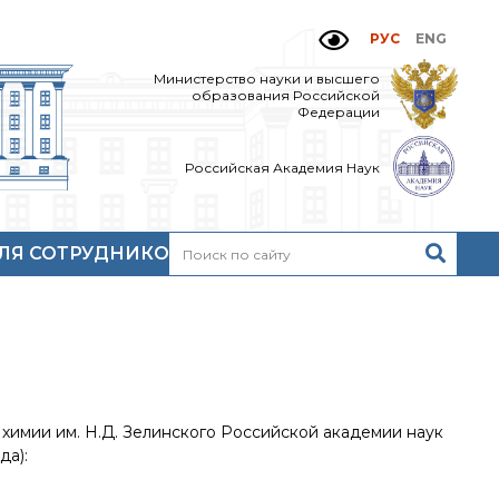
РУС
ENG
Министерство науки и высшего
образования Российской
Федерации
Российская Академия Наук
ЛЯ СОТРУДНИКОВ
Н
очтовый сервер
кий
нутренний сайт
МР-центр ИОХ РАН
имии им. Н.Д. Зелинского Российской академии наук
да):