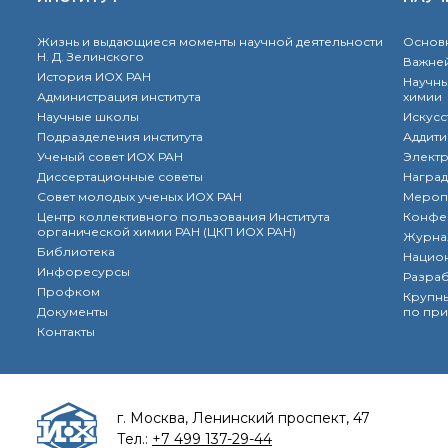
Жизнь и выдающиеся моменты научной деятельности
Основн
Н. Д. Зелинского
Важней
История ИОХ РАН
Научны
Администрация института
химии
Научные школы
Искусс
Подразделения института
Аддити
Ученый совет ИОХ РАН
Элект
Диссертационные советы
Наград
Совет молодых ученых ИОХ РАН
Мероп
Центр коллективного пользования Института
Конфе
органической химии РАН (ЦКП ИОХ РАН)
Журна
Библиотека
Нацио
Инфоресурсы
Разра
Профком
Крупны
Документы
по при
Контакты
г. Москва, Ленинский проспект, 47
Тел.:
+7 499 137-29-44