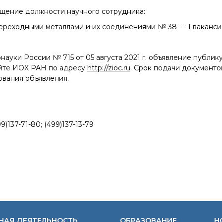
Конкурсы вакантных
ещение должности научного сотрудника:
должностей
переходными металлами и их соединениями № 38 — 1 ваканси
науки России № 715 от 05 августа
2021 г
. объявление публик
айте ИОХ РАН по адресу
http://zioc.ru
. Срок подачи документо
ования объявления.
)137-71-80; (499)137-13-79
НАЯ ДЕЯТЕЛЬНОСТЬ
ОБРАЗОВАНИЕ
Н