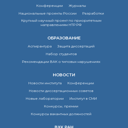
о типовых нарушениях
Конференции
Журналы
Национальные проекты России
Разработки
Новости института
Крупный научный проект по приоритетным
направлениям НТР РФ
Конференции
Новости
ОБРАЗОВАНИЕ
диссертационных
советов
Аспирантура
Защита диссертаций
Новые лаборатории
Набор студентов
Институт в СМИ
Рекомендации ВАК о типовых нарушениях
Конкурсы, премии
Конкурсы вакантных
НОВОСТИ
должностей
Новости института
Конференции
Новости диссертационных советов
История ВХК РАН
Новые лаборатории
Институт в СМИ
Преподавательский
Конкурсы, премии
состав
Конкурсы вакантных должностей
Достижения
ВХК РАН