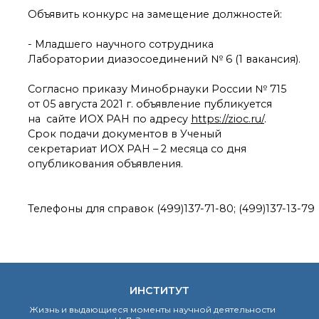
органической химии
Объявить конкурс на замещение должностей:
РАН (ЦКП ИОХ РАН)
Библиотека
- Младшего научного сотрудника
Инфоресурсы
Лаборатории диазосоединений № 6 (1 вакансия).
Профком
Документы
Согласно приказу Минобрнауки России № 715
Контакты
от 05 августа 2021 г. объявление публикуется
на сайте ИОХ РАН по адресу
https://zioc.ru/
.
Срок подачи документов в Ученый
Основные
секретариат ИОХ РАН – 2 месяца со дня
направления
опубликования объявления.
деятельности
Важнейшие
достижения института
Телефоны для справок (499)137-71-80; (499)137-13-79
Научный Совет РАН
по органической
химии
Искусственный
интеллект (ИИ)
в химии
ИНСТИТУТ
Аддитивные
Жизнь и выдающиеся моменты научной деятельности