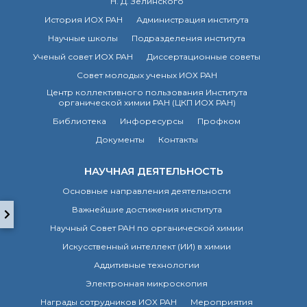
технологии
Н. Д. Зелинского
Электронная
История ИОХ РАН
Администрация института
микроскопия
Научные школы
Подразделения института
Награды сотрудников
Ученый совет ИОХ РАН
Диссертационные советы
ИОХ РАН
Мероприятия
Совет молодых ученых ИОХ РАН
Конференции
Центр коллективного пользования Института
органической химии РАН (ЦКП ИОХ РАН)
Журналы
Библиотека
Инфоресурсы
Профком
Национальные
проекты России
Документы
Контакты
Разработки
Крупный научный
НАУЧНАЯ ДЕЯТЕЛЬНОСТЬ
проект
Основные направления деятельности
по приоритетным
направлениям НТР РФ
Важнейшие достижения института
Научный Совет РАН по органической химии
Искусственный интеллект (ИИ) в химии
Аспирантура
Аддитивные технологии
Защита диссертаций
Набор студентов
Электронная микроскопия
Рекомендации ВАК
Награды сотрудников ИОХ РАН
Мероприятия