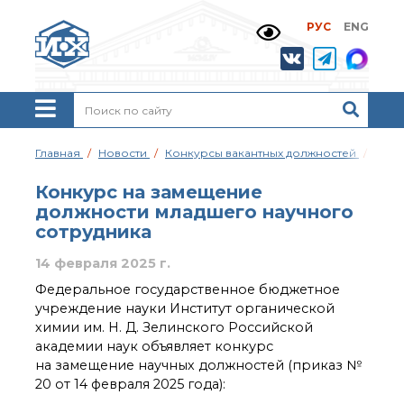
РУС
ENG
Жизнь и выдающиеся
моменты научной
деятельности
Н. Д. Зелинского
История ИОХ РАН
Администрация
Главная
Новости
Конкурсы вакантных должностей
Конк
института
Научные школы
Конкурс на замещение
Подразделения
должности младшего научного
института
сотрудника
Ученый совет ИОХ
РАН
14 февраля 2025 г.
Диссертационные
Федеральное государственное бюджетное
советы
учреждение науки Институт органической
Совет молодых ученых
химии им. Н. Д. Зелинского Российской
ИОХ РАН
академии наук объявляет конкурс
Центр коллективного
на замещение научных должностей (приказ №
пользования
20 от 14 февраля 2025 года):
Института