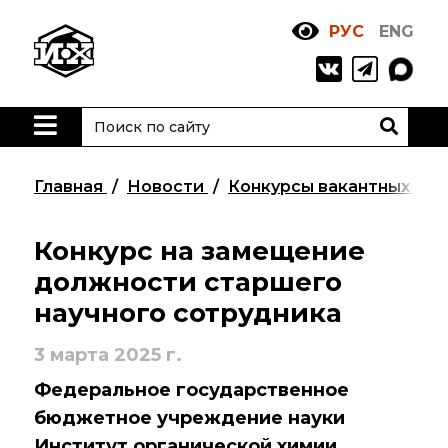
РУС
ENG
Жизнь
и выдающиеся
моменты научной
деятельности
Н. Д. Зелинского
Главная
Новости
Конкурсы вакантных до
История ИОХ РАН
Администрация
Конкурс на замещение
института
должности старшего
научного сотрудника
Научные школы
Подразделения
3 марта 2025 г.
института
Федеральное государственное
бюджетное учреждение науки
Ученый совет ИОХ
РАН
Институт органической химии