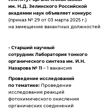
им. Н.Д. Зелинского Российской
Диссертационные
советы
академии наук объявляет конкурс
(приказ № 29 от 03 марта 2025 г.)
Совет молодых
на замещение вакантных должностей
ученых ИОХ РАН
Центр
коллективного
- Старший научный
пользования
Института
сотрудник Лаборатория тонкого
органической химии
органического синтеза им. И.Н.
РАН (ЦКП ИОХ РАН)
Назарова № 11
– 1 вакансия
Библиотека
Проведение исследований
Инфоресурсы
по тематике:
Проведение
исследования реакций
Профком
фотохимического окисления
органических соединений
Документы