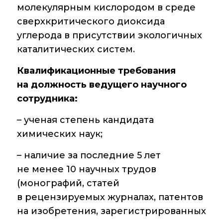
молекулярным кислородом в среде
Контакты
сверхкритического диоксида
углерода в присутствии экологичных
каталитических систем.
Основные
направления
Квалификационные требования
деятельности
на должность ведущего научного
сотрудника:
Важнейшие
достижения
– ученая степень кандидата
института
химических наук;
Научный Совет РАН
по органической
– наличие за последние 5 лет
химии
не менее 10 научных трудов
(монографий, статей
Искусственный
интеллект (ИИ)
в рецензируемых журналах, патентов
в химии
на изобретения, зарегистрированных