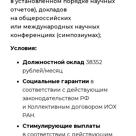
в установленном порядке научных
Аддитивные
технологии
отчетов), докладов
на общероссийских
Электронная
микроскопия
или международных научных
конференциях (симпозиумах);
Награды
сотрудников ИОХ
Условия:
РАН
Должностной оклад
38352
Мероприятия
рублей/месяц
Конференции
Социальные гарантии
в
соответствии с действующим
Журналы
законодательством РФ
Национальные
и Коллективным договором ИОХ
проекты России
РАН.
Разработки
Стимулирующие выплаты
в соответствии с действующим