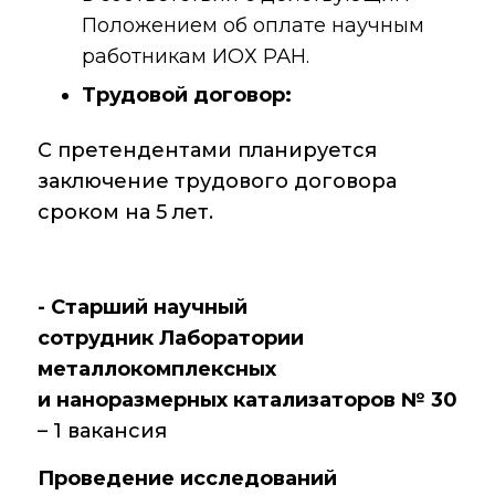
Крупный научный
Положением об оплате научным
проект
по приоритетным
работникам ИОХ РАН.
направлениям НТР
Трудовой договор:
РФ
С претендентами планируется
заключение трудового договора
Аспирантура
сроком на 5 лет.
Защита
диссертаций
- Старший научный
Набор студентов
сотрудник Лаборатории
Рекомендации ВАК
металлокомплексных
о типовых
и наноразмерных катализаторов № 30
нарушениях
– 1 вакансия
Проведение исследований