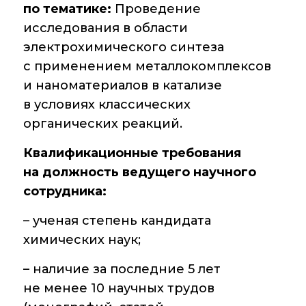
Новости института
по тематике:
Проведение
исследования в области
Конференции
электрохимического синтеза
Новости
с применением металлокомплексов
диссертационных
и наноматериалов в катализе
советов
в условиях классических
Новые лаборатории
органических реакций.
Институт в СМИ
Квалификационные требования
на должность ведущего научного
Конкурсы, премии
сотрудника:
Конкурсы вакантных
– ученая степень кандидата
должностей
химических наук;
– наличие за последние 5 лет
История ВХК РАН
не менее 10 научных трудов