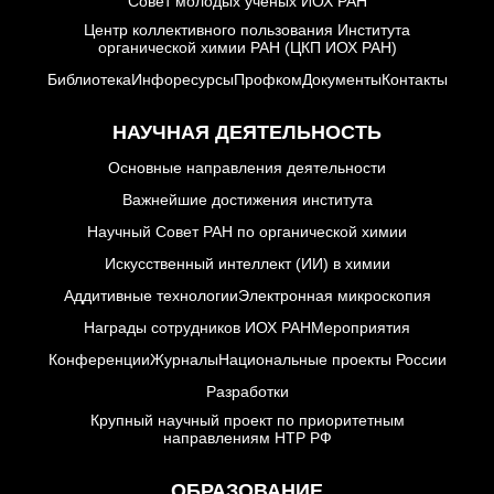
Совет молодых ученых ИОХ РАН
Набор студентов
Центр коллективного пользования Института
органической химии РАН (ЦКП ИОХ РАН)
Рекомендации ВАК
Библиотека
Инфоресурсы
Профком
Документы
Контакты
о типовых нарушениях
НАУЧНАЯ ДЕЯТЕЛЬНОСТЬ
Основные направления деятельности
Новости института
Важнейшие достижения института
Научный Совет РАН по органической химии
Конференции
Искусственный интеллект (ИИ) в химии
Новости
Аддитивные технологии
Электронная микроскопия
диссертационных
советов
Награды сотрудников ИОХ РАН
Мероприятия
Конференции
Журналы
Национальные проекты России
Новые лаборатории
Разработки
Институт в СМИ
Крупный научный проект по приоритетным
направлениям НТР РФ
Конкурсы, премии
ОБРАЗОВАНИЕ