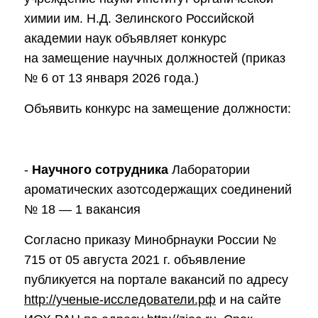
советы
химии им. Н.Д. Зелинского Российской
Совет молодых ученых
академии наук объявляет конкурс
ИОХ РАН
на замещение научных должностей (приказ
Центр коллективного
№ 6 от 13 января 2026 года.)
пользования Института
органической химии
Объявить конкурс на замещение должности:
РАН (ЦКП ИОХ РАН)
Библиотека
-
Научного сотрудника
Лаборатории
Инфоресурсы
ароматических азотсодержащих соединений
Профком
№ 18 — 1 вакансия
Документы
Согласно приказу Минобрнауки России №
715 от 05 августа
2021 г
. объявление
Контакты
публикуется на портале вакансий по адресу
http://ученые-исследователи.рф
и на сайте