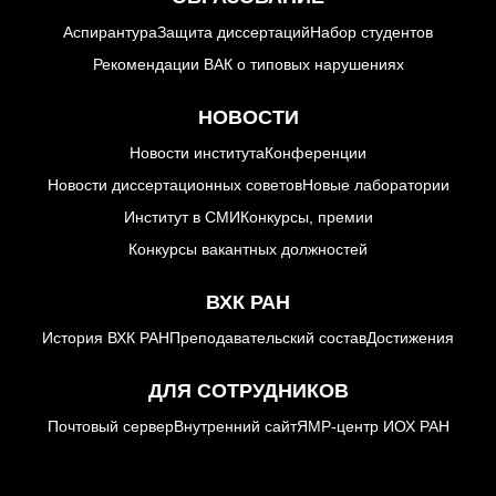
Конкурсы вакантных
Аспирантура
Защита диссертаций
Набор студентов
должностей
Рекомендации ВАК о типовых нарушениях
НОВОСТИ
История ВХК РАН
Новости института
Конференции
Преподавательский
Новости диссертационных советов
Новые лаборатории
состав
Институт в СМИ
Конкурсы, премии
Конкурсы вакантных должностей
Достижения
ВХК РАН
История ВХК РАН
Преподавательский состав
Достижения
Почтовый сервер
ДЛЯ СОТРУДНИКОВ
Внутренний сайт
Почтовый сервер
Внутренний сайт
ЯМР-центр ИОХ РАН
ЯМР-центр ИОХ РАН