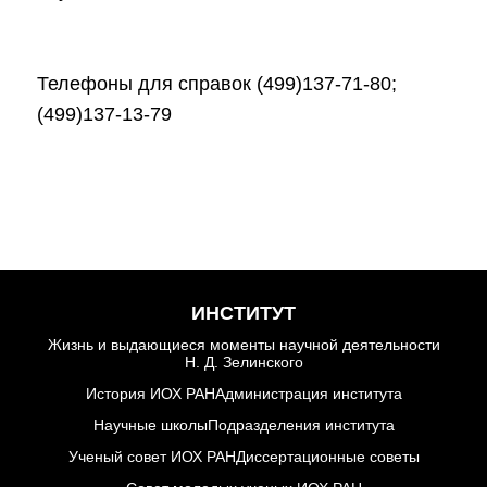
Мероприятия
Конференции
Телефоны для справок (499)137-71-80;
Журналы
(499)137-13-79
Национальные проекты
России
Разработки
Крупный научный
проект
по приоритетным
ИНСТИТУТ
направлениям НТР РФ
Жизнь и выдающиеся моменты научной деятельности
Н. Д. Зелинского
История ИОХ РАН
Администрация института
Аспирантура
Научные школы
Подразделения института
Ученый совет ИОХ РАН
Диссертационные советы
Защита диссертаций