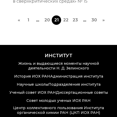
в сверхкритических средах» № 15
«
1
...
20
21
22
23
...
30
»
ИНСТИТУТ
Жизнь и выдающиеся моменты научной
деятельности Н. Д. Зелинского
История ИОХ РАН
Администрация института
Научные школы
Подразделения института
Ученый совет ИОХ РАН
Диссертационные советы
Совет молодых ученых ИОХ РАН
Центр коллективного пользования Института
органической химии РАН (ЦКП ИОХ РАН)