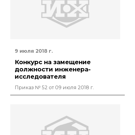
Диссертационные
советы
Совет молодых
ученых ИОХ РАН
Центр
9 июля 2018 г.
коллективного
пользования
Конкурс на замещение
Института
должности инженера-
органической химии
исследователя
РАН (ЦКП ИОХ РАН)
Приказ № 52 от 09 июля 2018 г.
Библиотека
Инфоресурсы
Профком
Документы