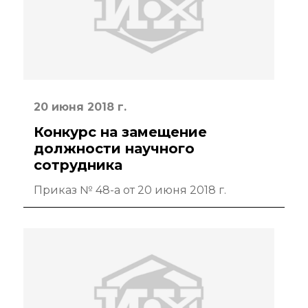
Контакты
Основные
направления
20 июня 2018 г.
деятельности
Конкурс на замещение
Важнейшие
должности научного
достижения
сотрудника
института
Приказ № 48-а от 20 июня 2018 г.
Научный Совет РАН
по органической
химии
Искусственный
интеллект (ИИ)
в химии