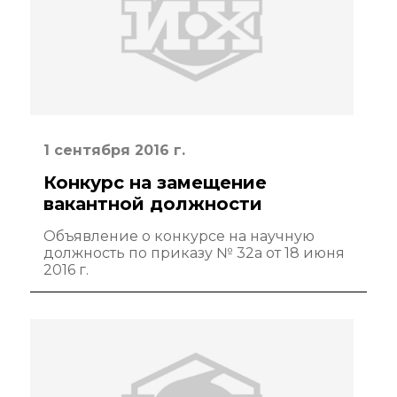
Диссертационные
советы
Совет молодых
ученых ИОХ РАН
Центр
1 сентября 2016 г.
коллективного
пользования
Конкурс на замещение
Института
вакантной должности
органической химии
РАН (ЦКП ИОХ РАН)
Объявление о конкурсе на научную
должность по приказу № 32а от 18 июня
Библиотека
2016 г.
Инфоресурсы
Профком
Документы