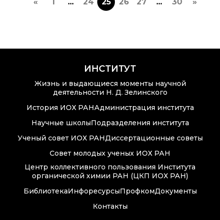
«
1
...
24
25
26
27
...
30
»
ИНСТИТУТ
Жизнь и выдающиеся моменты научной
деятельности Н. Д. Зелинского
История ИОХ РАН
Администрация института
Научные школы
Подразделения института
Ученый совет ИОХ РАН
Диссертационные советы
Совет молодых ученых ИОХ РАН
Центр коллективного пользования Института
органической химии РАН (ЦКП ИОХ РАН)
Библиотека
Инфоресурсы
Профком
Документы
Контакты