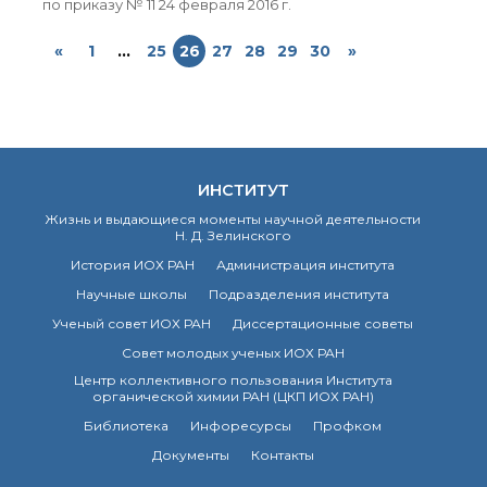
по приказу № 11 24 февраля 2016 г.
«
1
...
25
26
27
28
29
30
»
ИНСТИТУТ
Жизнь и выдающиеся моменты научной деятельности
Н. Д. Зелинского
История ИОХ РАН
Администрация института
Научные школы
Подразделения института
Ученый совет ИОХ РАН
Диссертационные советы
Совет молодых ученых ИОХ РАН
Центр коллективного пользования Института
органической химии РАН (ЦКП ИОХ РАН)
Библиотека
Инфоресурсы
Профком
Документы
Контакты