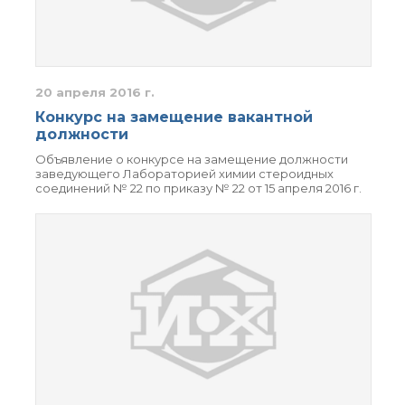
органической химии
РАН (ЦКП ИОХ РАН)
Библиотека
Инфоресурсы
Профком
20 апреля 2016 г.
Документы
Конкурс на замещение вакантной
Контакты
должности
Объявление о конкурсе на замещение должности
заведующего Лабораторией химии стероидных
Основные
соединений № 22 по приказу № 22 от 15 апреля 2016 г.
направления
деятельности
Важнейшие
достижения института
Научный Совет РАН
по органической
химии
Искусственный
интеллект (ИИ)
в химии
Аддитивные