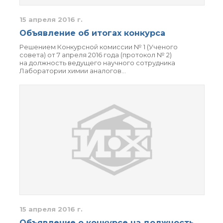
технологии
Электронная
15 апреля 2016 г.
микроскопия
Объявление об итогах конкурса
Награды сотрудников
ИОХ РАН
Решением Конкурсной комиссии № 1 (Ученого
Мероприятия
совета) от 7 апреля 2016 года (протокол № 2)
на должность ведущего научного сотрудника
Конференции
Лаборатории химии аналогов…
Журналы
Национальные
проекты России
Разработки
Крупный научный
проект
по приоритетным
направлениям НТР РФ
Аспирантура
Защита диссертаций
Набор студентов
15 апреля 2016 г.
Рекомендации ВАК
Объявление о конкурсе на должность