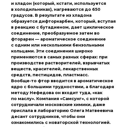
технологии
и хладон (который, кстати, используется
Электронная
в холодильниках), нагреваются до 650
микроскопия
градусов. В результате из хладона
Награды сотрудников
образуется дифторкарбен, который, вступая
ИОХ РАН
в реакцию с бутадиеном, дает циклическое
Мероприятия
соединение, преобразуемое затем во
Конференции
фторарен — ароматическое соединение
Журналы
с одним или несколькими бензольными
кольцами. Эти соединения широко
Национальные
проекты России
применяются в самых разных сферах: при
производстве растворителей, взрывчатых
Разработки
веществ, красителей, лекарственных
Крупный научный
средств, пестицидов, пластмасс.
проект
по приоритетным
Вообще-то фтор вводится в ароматическое
направлениям НТР РФ
ядро с большими трудностями, а благодаря
методу Нефедова он входит туда, «как
по маслу». Компания «Самсунг», с которой
Аспирантура
сотрудничали московские химики, даже
Защита диссертаций
прислала в лабораторию Олега Матвеевича
десант сотрудников, чтобы они
Набор студентов
ознакомились с новаторской технологией.
Рекомендации ВАК