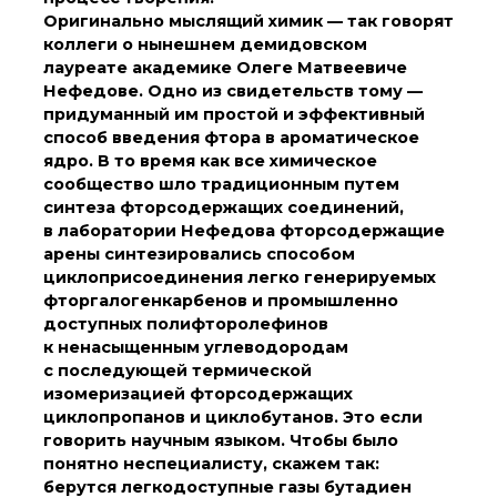
органической химии
Оригинально мыслящий химик — так говорят
РАН (ЦКП ИОХ РАН)
коллеги о нынешнем демидовском
Библиотека
лауреате академике Олеге Матвеевиче
Инфоресурсы
Нефедове. Одно из свидетельств тому —
Профком
придуманный им простой и эффективный
Документы
способ введения фтора в ароматическое
Контакты
ядро. В то время как все химическое
сообщество шло традиционным путем
синтеза фторсодержащих соединений,
в лаборатории Нефедова фторсодержащие
Основные
направления
арены синтезировались способом
деятельности
циклоприсоединения легко генерируемых
Важнейшие
фторгалогенкарбенов и промышленно
достижения института
доступных полифторолефинов
Научный Совет РАН
к ненасыщенным углеводородам
по органической
с последующей термической
химии
изомеризацией фторсодержащих
Искусственный
циклопропанов и циклобутанов. Это если
интеллект (ИИ)
говорить научным языком. Чтобы было
в химии
понятно неспециалисту, скажем так:
Аддитивные
берутся легкодоступные газы бутадиен