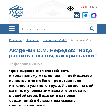
РУС
ENG
Жизнь и выдающиеся
моменты научной
деятельности
Н. Д. Зелинского
История ИОХ РАН
Администрация
Главная
Новости
Институт в СМИ
Академик О.М. Нефедов:
института
Научные школы
Академик О.М. Нефедов: "Надо
Подразделения
растить таланты, как кристаллы"
института
17 февраля 2015 г.
Ученый совет ИОХ
РАН
Ярко выраженная способность
Диссертационные
к креативному мышлению — необходимое
советы
качество для любого представителя
Совет молодых ученых
интеллектуального труда. И все же, на мой
ИОХ РАН
взгляд, к ученым-химикам это относится
Центр коллективного
в особой мере. Ведь синтез новых
пользования
соединений в буквальном смысле —
Института
процесс творения.