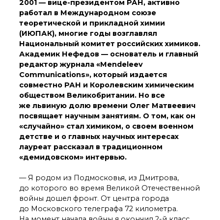
2001 — вице-президентом РАН, активно
работал в Международном союзе
теоретической и прикладной химии
(ИЮПАК), многие годы возглавлял
Национальный комитет российских химиков.
Академик Нефедов — основатель и главный
редактор журнала «Mendeleev
Communications», который издается
совместно РАН и Королевским химическим
обществом Великобритании. Но все
же львиную долю времени Олег Матвеевич
посвящает научным занятиям. О том, как он
«случайно» стал химиком, о своем военном
детстве и о главных научных интересах
лауреат рассказал в традиционном
«демидовском» интервью.
— Я родом из Подмосковья, из Дмитрова,
до которого во время Великой Отечественной
войны дошел фронт. От центра города
до Московского телеграфа 72 километра.
На момент начала войны я окончил 2-й класс