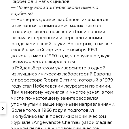
карбенов и малых циклов.
— Почему вас заинтересовали именно
карбены?
— Во-первых, химия карбенов, их аналогов
и связанная с ними химия малых циклов
в период своего появления были новыми
весьма интересными и перспективными
разделами нашей науки. Во-вторых, в начале
своей научной карьеры, с ноября 1959
до конца марта 1960 года, я получил редкую
возможность стажироваться
в Гейдельбергском университете в одной
из лучших химических лабораторий Европы
у профессора Георга Виттига, который в 1979
году стал Нобелевским лауреатом по химии.
Там я многому научился и многое узнал, в том
числе по-настоящему заинтересовался
упомянутыми выше научными направлениями.
Более того, в 1966 году я подготовил
и опубликовал в престижном химическом
журнале «Angewandte Chemie» («Прикладная
химия») первый в мировой химической