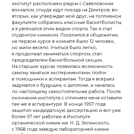
институт расположен рядом с Савеловским
вокзалом, откуда идут поезда на Дмитров; во-
вторых, как утверждал мой друг, на топливном
факультете собрались классные баскетболисты,
а я увлекался этим видом спорта. Так я стал
студентом-химиком. Поселился в общежитии,
на первом курсе в комнате было 12 человек,
но жили весело. Учиться было легко,
я продолжал заниматься спортом, стал
председателем баскетбольной секции.
На старших курсах появилась возможность
самому заняться экспериментами, пойти
в помощники к аспирантам. Тогда я всерьез
задумался о будущем, о дипломе, и началась
по-настоящему самостоятельная работа. После
окончания института с отличием меня оставили
там же в аспирантуре. В конце 1957 года
защитил кандидатскую диссертацию и вот уже
более 57 лет работаю в Институте
органической химии им. Н. Д. Зелинского,
с 1968 года заведую лабораторией химии