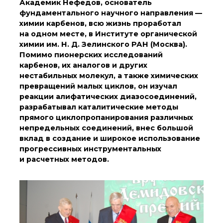
Академик Нефедов, основатель
о типовых нарушениях
фундаментального научного направления —
химии карбенов, всю жизнь проработал
на одном месте, в Институте органической
Новости института
химии им. Н. Д. Зелинского РАН (Москва).
Конференции
Помимо пионерских исследований
Новости
карбенов, их аналогов и других
диссертационных
нестабильных молекул, а также химических
советов
превращений малых циклов, он изучал
Новые лаборатории
реакции алифатических диазосоединений,
Институт в СМИ
разрабатывал каталитические методы
Конкурсы, премии
прямого циклопропанирования различных
Конкурсы вакантных
непредельных соединений, внес большой
должностей
вклад в создание и широкое использование
прогрессивных инструментальных
и расчетных методов.
История ВХК РАН
Преподавательский
состав
Достижения