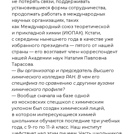
не потерять связи, поддерживать
установившиеся формы сотрудничества,
продолжать работать в международных
научных организациях, таких
как Международный союз теоретической
и прикладной химии (ИЮПАК). Кстати,
с середины нынешнего года в качестве уже
избранного президента — пятого от нашей
страны — его возглавит член-корреспондент
нашей Академии наук Наталия Павловна
Тарасова.
— Вы организатор и председатель Высшего
химического колледжа РАН. В чем его
специфика по сравнению с другими вузами
химического профиля?
— Вообще сначала на базе одной
из московских спецшкол с химическим
уклоном был создан химический лицей,
в котором интересующиеся химией
школьники обучаются последние три учебных
года, с 9-го по 11-й класс. Наш институт
шефствует над этим лицеем. Часть школьников