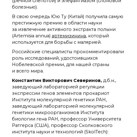
технологии
(речной слепотой) и элефантиазом (слоновой
болезнью).
Электронная
микроскопия
В свою очередь Юю Ту (Китай) получила самую
Награды сотрудников
престижную премию в области науки
ИОХ РАН
за извлечение активного экстракта полыни
Мероприятия
(Artemisia annua)
артемизинина
, который
Конференции
используется для борьбы с малярией.
Журналы
Российские специалисты прокомментировали
Национальные
роль исследований, удостоившихся
проекты России
Нобелевской премии, для нашей страны
Разработки
и всего мира.
Крупный научный
Константин Викторович Северинов,
д.б.н.,
проект
по приоритетным
заведующий лабораторией регуляции
направлениям НТР РФ
экспрессии генов элементов прокариот
Института молекулярной генетики РАН,
заведующий лабораторией молекулярной
Аспирантура
генетики микроорганизмов Института
биологии гена РАН, профессор Университета
Защита диссертаций
Ратгерса (США), профессор Сколковского
Набор студентов
института науки и технологий (SkolTech):
Рекомендации ВАК