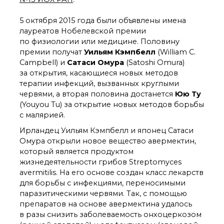
органической химии
РАН (ЦКП ИОХ РАН)
5 октября 2015 года были объявлены имена
Библиотека
лауреатов Нобелевской премии
Инфоресурсы
по физиологии или медицине. Половину
Профком
премии получат
Уильям Кэмпбелл
(William C.
Документы
Campbell) и
Сатаси Омура
(Satoshi Omura)
Контакты
за открытия, касающиеся новых методов
терапии инфекций, вызванных круглыми
червями, а вторая половина достанется
Юю Ту
Основные
(Youyou Tu) за открытие новых методов борьбы
направления
с малярией.
деятельности
Ирландец Уильям Кэмпбелл и японец Сатаси
Важнейшие
Омура открыли новое вещество авермектин,
достижения института
который является продуктом
Научный Совет РАН
жизнедеятельности грибов Streptomyces
по органической
avermitilis. На его основе создан класс лекарств
химии
для борьбы с инфекциями, переносимыми
Искусственный
паразитическими червями. Так, с помощью
интеллект (ИИ)
в химии
препаратов на основе авермектина удалось
в разы снизить заболеваемость онхоцеркозом
Аддитивные