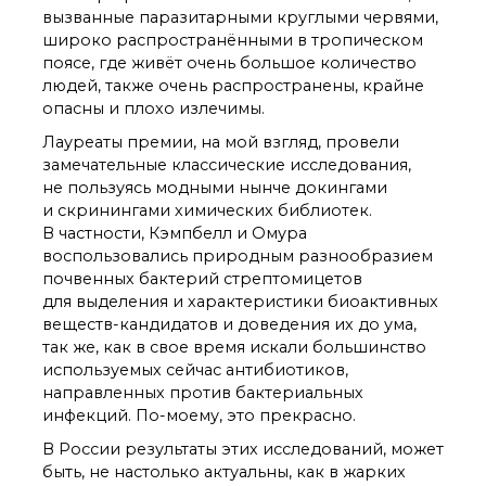
вызванные паразитарными круглыми червями,
Почтовый сервер
широко распространёнными в тропическом
Внутренний сайт
поясе, где живёт очень большое количество
ЯМР-центр ИОХ РАН
людей, также очень распространены, крайне
опасны и плохо излечимы.
Лауреаты премии, на мой взгляд, провели
замечательные классические исследования,
не пользуясь модными нынче докингами
и скринингами химических библиотек.
В частности, Кэмпбелл и Омура
воспользовались природным разнообразием
почвенных бактерий стрептомицетов
для выделения и характеристики биоактивных
веществ-кандидатов и доведения их до ума,
так же, как в свое время искали большинство
используемых сейчас антибиотиков,
направленных против бактериальных
инфекций. По-моему, это прекрасно.
В России результаты этих исследований, может
быть, не настолько актуальны, как в жарких