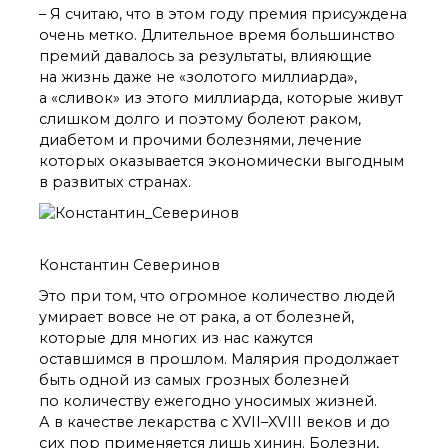
о типовых нарушениях
– Я считаю, что в этом году премия присуждена
очень метко. Длительное время большинство
премий давалось за результаты, влияющие
Новости института
на жизнь даже не «золотого миллиарда»,
Конференции
а «сливок» из этого миллиарда, которые живут
слишком долго и поэтому болеют раком,
Новости
диссертационных
диабетом и прочими болезнями, лечение
советов
которых оказывается экономически выгодным
Новые лаборатории
в развитых странах.
Институт в СМИ
Конкурсы, премии
Конкурсы вакантных
Константин Северинов
должностей
Это при том, что огромное количество людей
умирает вовсе не от рака, а от болезней,
История ВХК РАН
которые для многих из нас кажутся
оставшимся в прошлом. Малярия продолжает
Преподавательский
состав
быть одной из самых грозных болезней
по количеству ежегодно уносимых жизней.
Достижения
А в качестве лекарства с XVII–XVIII веков и до
сих пор применяется лишь хинин. Болезни,