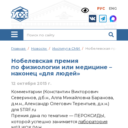
РУС
ENG
Жизнь и выдающиеся
моменты научной
деятельности
Н. Д. Зелинского
История ИОХ РАН
Администрация
Главная
Новости
Институт в СМИ
Нобелевская премия п
института
Научные школы
Нобелевская премия
Подразделения
по физиологии или медицине –
института
наконец «для людей»
Ученый совет ИОХ
РАН
12 октября 2015 г.
Диссертационные
Комментарии (Константин Викторович
советы
Северинов, д.б.н., Алла Михайловна Баранова,
Совет молодых ученых
д.м.н., Александр Олегович Терентьев, д.х.н.)
ИОХ РАН
для STRF.ru
Центр коллективного
Премия дана по тематике — ПЕРОКСИДЫ,
пользования
которой успешно занимается
лаборатория
Института
№13 ИОХ РАН
.