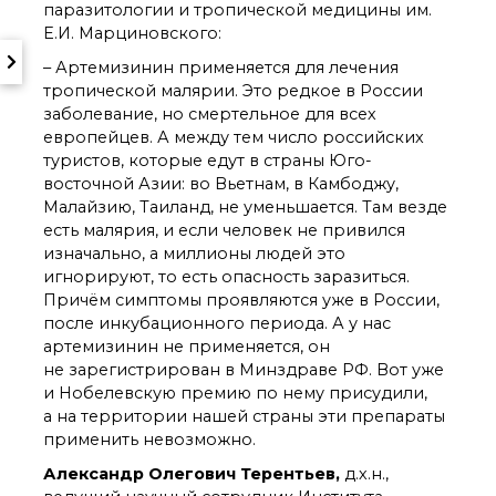
паразитологии и тропической медицины им.
Е.И. Марциновского:
– Артемизинин применяется для лечения
тропической малярии. Это редкое в России
заболевание, но смертельное для всех
европейцев. А между тем число российских
туристов, которые едут в страны Юго-
восточной Азии: во Вьетнам, в Камбоджу,
Малайзию, Таиланд, не уменьшается. Там везде
есть малярия, и если человек не привился
изначально, а миллионы людей это
игнорируют, то есть опасность заразиться.
Причём симптомы проявляются уже в России,
после инкубационного периода. А у нас
артемизинин не применяется, он
не зарегистрирован в Минздраве РФ. Вот уже
и Нобелевскую премию по нему присудили,
а на территории нашей страны эти препараты
применить невозможно.
Александр Олегович Терентьев,
д.х.н.,