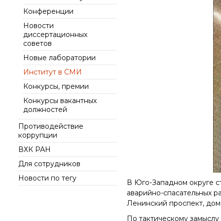
интеллект (ИИ) в химии
института
Конференции
Документы
Аддитивные
Ученый совет ИОХ РАН
Новости
технологии
Контакты
диссертационных
Диссертационные
Электронная
советов
советы
микроскопия
Новые лаборатории
Награды сотрудников
ИОХ РАН
Институт в СМИ
Мероприятия
Конкурсы, премии
Конференции
Конкурсы вакантных
должностей
Журналы
Противодействие
Национальные
коррупции
проекты России
Разработки
ВХК РАН
Крупный научный
Для сотрудников
проект
Новости по тегу
по приоритетным
В Юго-Западном округе с
направлениям НТР РФ
аварийно-спасательных ра
Ленинский проспект, дом 
По тактическому замыслу 