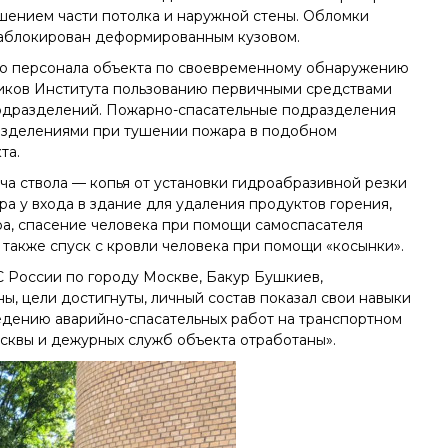
шением части потолка и наружной стены. Обломки
 заблокирован деформированным кузовом.
го персонала объекта по своевременному обнаружению
ников Института пользованию первичными средствами
подразделений. Пожарно-спасательные подразделения
азделениями при тушении пожара в подобном
та.
ча ствола — копья от установки гидроабразивной резки
а у входа в здание для удаления продуктов горения,
ара, спасение человека при помощи самоспасателя
также спуск с кровли человека при помощи «косынки».
 России по городу Москве, Бакур Бушкиев,
ы, цели достигнуты, личный состав показал свои навыки
едению аварийно-спасательных работ на транспортном
сквы и дежурных служб объекта отработаны».