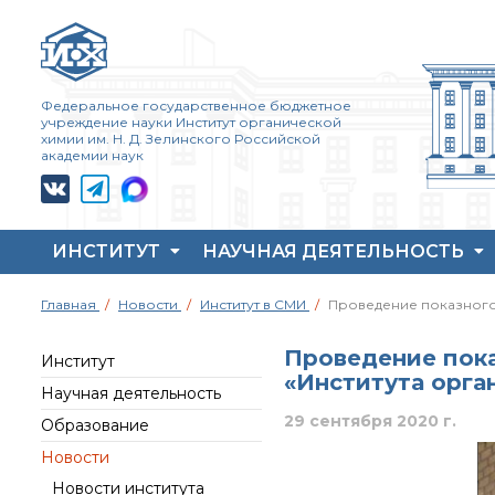
Федеральное государственное бюджетное
учреждение науки Институт органической
химии им. Н. Д. Зелинского Российской
академии наук
ИНСТИТУТ
НАУЧНАЯ ДЕЯТЕЛЬНОСТЬ
Жизнь и выдающиеся
Совет молодых ученых
Основные
Главная
Новости
Институт в СМИ
Проведение показного 
моменты научной
ИОХ РАН
направления
деятельности
деятельности
Центр коллективного
Н. Д. Зелинского
Проведение пока
пользования Института
Важнейшие
Институт
«Института орга
История ИОХ РАН
органической химии
достижения института
Научная деятельность
РАН (ЦКП ИОХ РАН)
Администрация
Научный Совет РАН
29 сентября 2020 г.
Образование
института
Библиотека
по органической
химии
Новости
Научные школы
Инфоресурсы
Искусственный
Новости института
Подразделения
Профком