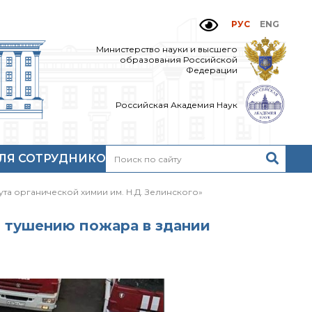
РУС
ENG
Министерство науки и высшего
образования Российской
Федерации
Российская Академия Наук
ЛЯ СОТРУДНИКОВ
Н
очтовый сервер
та органической химии им. Н.Д. Зелинского»
кий
нутренний сайт
МР-центр ИОХ РАН
о тушению пожара в здании