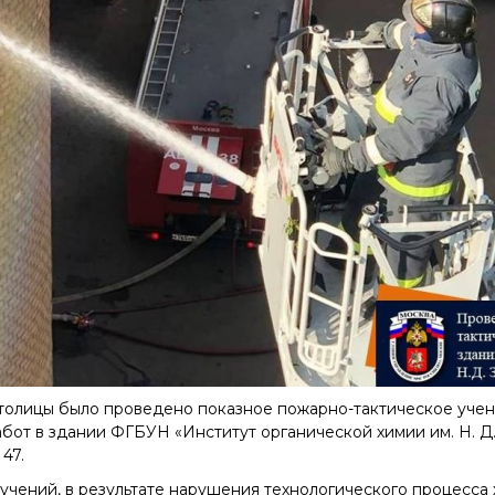
Конкурсы вакантных
должностей
толицы было проведено показное пожарно-тактическое уче
бот в здании ФГБУН «Институт органической химии им. Н. Д
47.
учений, в результате нарушения технологического процесса