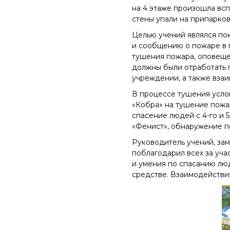
на 4 этаже произошла вс
стены упали на припарков
Целью учений являлся по
и сообщению о пожаре в 
тушения пожара, оповеще
должны были отработать 
учреждении, а также вза
В процессе тушения услов
«Кобра» на тушение пожар
спасение людей с 4-го и 
«Фенист», обнаружение п
Руководитель учений, за
поблагодарил всех за уча
и умения по спасанию лю
средстве. Взаимодействи