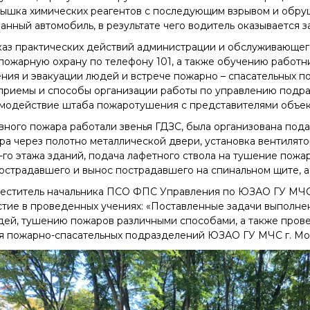
пышка химических реагентов с последующим взрывом и обру
анный автомобиль, в результате чего водитель оказывается
каз практических действий администрации и обслуживающе
пожарную охрану по телефону 101, а также обучению работ
ния и эвакуации людей и встрече пожарно – спасательных 
приемы и способы организации работы по управлению подр
имодействие штаба пожаротушения с представителями объек
ного пожара работали звенья ГДЗС, была организована пода
а через полотно металлической двери, установка вентилятор
5-го этажа зданий, подача лафетного ствола на тушение пож
острадавшего и вынос пострадавшего на спинальном щите, а 
меститель начальника ПСО ФПС Управления по ЮЗАО ГУ МЧС
стие в проведенных учениях: «Поставленные задачи выполнен
дей, тушению пожаров различными способами, а также пров
я пожарно-спасательных подразделений ЮЗАО ГУ МЧС г. Мо