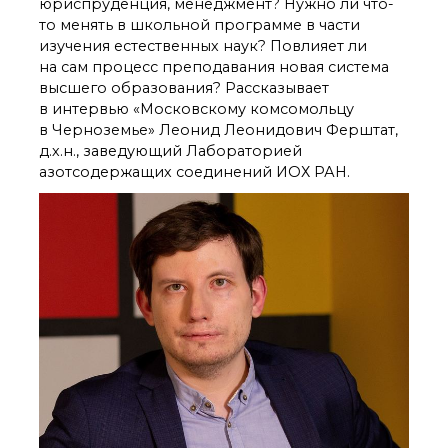
юриспруденция, менеджмент? Нужно ли что-
органической химии
РАН (ЦКП ИОХ РАН)
то менять в школьной программе в части
изучения естественных наук? Повлияет ли
Библиотека
на сам процесс преподавания новая система
Инфоресурсы
высшего образования? Рассказывает
Профком
в интервью «Московскому комсомольцу
Документы
в Черноземье» Леонид Леонидович Ферштат,
Контакты
д.х.н., заведующий Лабораторией
азотсодержащих соединений ИОХ РАН.
Основные
направления
деятельности
Важнейшие
достижения института
Научный Совет РАН
по органической
химии
Искусственный
интеллект (ИИ)
в химии
Аддитивные