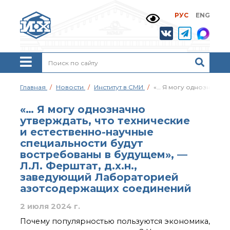
РУС
ENG
Жизнь и выдающиеся
моменты научной
деятельности
Н. Д. Зелинского
История ИОХ РАН
Администрация
Главная
Новости
Институт в СМИ
«… Я могу однозначно 
института
Научные школы
«… Я могу однозначно
Подразделения
утверждать, что технические
института
и естественно-научные
Ученый совет ИОХ
специальности будут
РАН
востребованы в будущем», —
Диссертационные
Л.Л. Ферштат, д.х.н.,
советы
заведующий Лабораторией
Совет молодых ученых
азотсодержащих соединений
ИОХ РАН
Центр коллективного
2 июля 2024 г.
пользования
Почему популярностью пользуются экономика,
Института