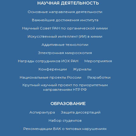
о типовых нарушениях
НАУЧНАЯ ДЕЯТЕЛЬНОСТЬ
Основные направления деятельности
Важнейшие достижения института
Новости института
Научный Совет РАН по органической химии
Конференции
Новости
Искусственный интеллект (ИИ) в химии
диссертационных
Аддитивные технологии
советов
Электронная микроскопия
Новые лаборатории
Награды сотрудников ИОХ РАН
Мероприятия
Институт в СМИ
Конкурсы, премии
Конференции
Журналы
Конкурсы вакантных
Национальные проекты России
Разработки
должностей
Крупный научный проект по приоритетным
направлениям НТР РФ
История ВХК РАН
ОБРАЗОВАНИЕ
Преподавательский
Аспирантура
Защита диссертаций
состав
Набор студентов
Достижения
Рекомендации ВАК о типовых нарушениях