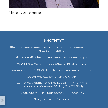
технологии
Электронная
микроскопия
Читать интервью.
Награды сотрудников
ИОХ РАН
Мероприятия
Конференции
Журналы
ИНСТИТУТ
Национальные
Жизнь и выдающиеся моменты научной деятельности
проекты России
Н. Д. Зелинского
Разработки
История ИОХ РАН
Администрация института
Крупный научный
проект
Научные школы
Подразделения института
по приоритетным
Ученый совет ИОХ РАН
Диссертационные советы
направлениям НТР РФ
Совет молодых ученых ИОХ РАН
Центр коллективного пользования Института
органической химии РАН (ЦКП ИОХ РАН)
Аспирантура
Библиотека
Инфоресурсы
Профком
Защита диссертаций
Документы
Контакты
Набор студентов
Рекомендации ВАК