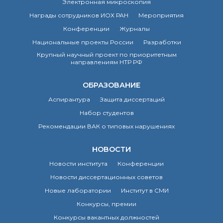
Электронная микроскопия
о типовых нарушениях
Награды сотрудников ИОХ РАН
Мероприятия
Конференции
Журналы
Новости института
Национальные проекты России
Разработки
Конференции
Крупный научный проект по приоритетным
Новости
направлениям НТР РФ
диссертационных
советов
ОБРАЗОВАНИЕ
Новые лаборатории
Аспирантура
Защита диссертаций
Институт в СМИ
Набор студентов
Конкурсы, премии
Конкурсы вакантных
Рекомендации ВАК о типовых нарушениях
должностей
НОВОСТИ
Новости института
Конференции
История ВХК РАН
Новости диссертационных советов
Преподавательский
состав
Новые лаборатории
Институт в СМИ
Достижения
Конкурсы, премии
Конкурсы вакантных должностей