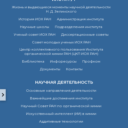
технологии
Электронная
Жизнь и выдающиеся моменты научной деятельности
Н. Д. Зелинского
микроскопия
Награды сотрудников
История ИОХ РАН
Администрация института
ИОХ РАН
Научные школы
Подразделения института
Мероприятия
Ученый совет ИОХ РАН
Диссертационные советы
Конференции
Совет молодых ученых ИОХ РАН
Журналы
Центр коллективного пользования Института
Национальные
органической химии РАН (ЦКП ИОХ РАН)
проекты России
Библиотека
Инфоресурсы
Профком
Разработки
Документы
Контакты
Крупный научный
проект
по приоритетным
НАУЧНАЯ ДЕЯТЕЛЬНОСТЬ
направлениям НТР РФ
Основные направления деятельности
Важнейшие достижения института
Аспирантура
Научный Совет РАН по органической химии
Защита диссертаций
Искусственный интеллект (ИИ) в химии
Набор студентов
Аддитивные технологии
Рекомендации ВАК