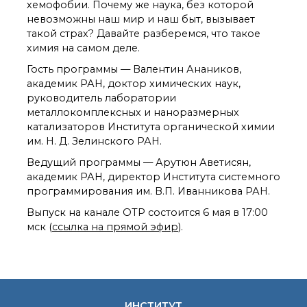
органической химии
хемофобии. Почему же наука, без которой
РАН (ЦКП ИОХ РАН)
невозможны наш мир и наш быт, вызывает
Библиотека
такой страх? Давайте разберемся, что такое
химия на самом деле.
Инфоресурсы
Профком
Гость программы — Валентин Анаников,
Документы
академик РАН, доктор химических наук,
руководитель лаборатории
Контакты
металлокомплексных и наноразмерных
катализаторов Института органической химии
им. Н. Д. Зелинского РАН.
Основные
направления
Ведущий программы — Арутюн Аветисян,
деятельности
академик РАН, директор Института системного
Важнейшие
программирования им. В.П. Иванникова РАН.
достижения института
Выпуск на канале ОТР состоится 6 мая в 17:00
Научный Совет РАН
по органической
мск (
ссылка на прямой эфир
).
химии
Искусственный
интеллект (ИИ)
в химии
Аддитивные
ИНСТИТУТ