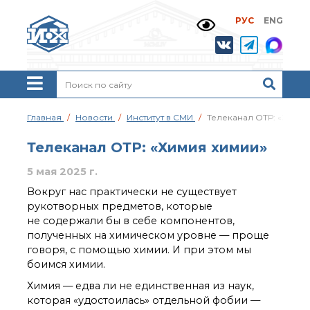
РУС
ENG
Жизнь и выдающиеся
моменты научной
деятельности
Н. Д. Зелинского
История ИОХ РАН
Администрация
Главная
Новости
Институт в СМИ
Телеканал ОТР: «Химия
института
Научные школы
Телеканал ОТР: «Химия химии»
Подразделения
5 мая 2025 г.
института
Ученый совет ИОХ
Вокруг нас практически не существует
РАН
рукотворных предметов, которые
Диссертационные
не содержали бы в себе компонентов,
советы
полученных на химическом уровне — проще
Совет молодых ученых
говоря, с помощью химии. И при этом мы
ИОХ РАН
боимся химии.
Центр коллективного
Химия — едва ли не единственная из наук,
пользования
которая «удостоилась» отдельной фобии —
Института