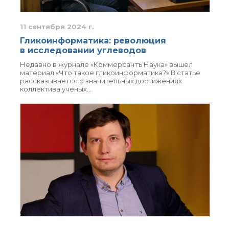
технологии
Электронная
микроскопия
11 сентября 2024 г.
Награды сотрудников
Гликоинформатика: революция
ИОХ РАН
в исследовании углеводов
Мероприятия
Недавно в журнале «Коммерсантъ Наука» вышел
Конференции
материал «Что такое гликоинформатика?» В статье
Журналы
рассказывается о значительных достижениях
коллектива ученых…
Национальные
проекты России
Разработки
Крупный научный
проект
по приоритетным
направлениям НТР РФ
Аспирантура
Защита диссертаций
Набор студентов
Рекомендации ВАК