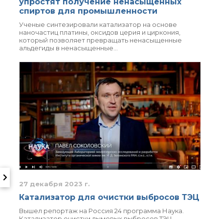
упростят получение ненасыщенных
спиртов для промышленности
Ученые синтезировали катализатор на основе
наночастиц платины, оксидов церия и циркония,
который позволяет превращать ненасыщенные
альдегиды в ненасыщенные…
27 декабря 2023 г.
Катализатор для очистки выбросов ТЭЦ
Вышел репортаж на Россия 24 программа Наука.
Катализатор очистки дымовых выбросов ТЭЦ