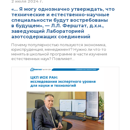
2 июля 2024 г.
о типовых нарушениях
«… Я могу однозначно утверждать, что
технические и естественно-научные
специальности будут востребованы
Новости института
в будущем», — Л.Л. Ферштат, д.х.н.,
Конференции
заведующий Лабораторией
Новости
азотсодержащих соединений
диссертационных
Почему популярностью пользуются экономика,
советов
юриспруденция, менеджмент? Нужно ли что-то
Новые лаборатории
менять в школьной программе в части изучения
естественных наук? Повлияет…
Институт в СМИ
Конкурсы, премии
Конкурсы вакантных
должностей
История ВХК РАН
Преподавательский
состав
Достижения