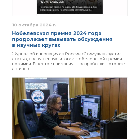
органической химии
РАН (ЦКП ИОХ РАН)
Библиотека
Инфоресурсы
10 октября 2024 г.
Профком
Нобелевская премия 2024 года
Документы
продолжает вызывать обсуждения
Контакты
в научных кругах
Журнал об инновациях в России «Стимул» выпустил
статью, посвященную итогам Нобелевской премии
по химии. В центре внимания — разработки, которые
Основные
активно…
направления
деятельности
Важнейшие
достижения института
Научный Совет РАН
по органической
химии
Искусственный
интеллект (ИИ)
в химии
Аддитивные