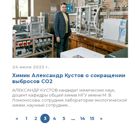
24 июля 2023 г.
Химик Александр Кустов о сокращении
выбросов CO2
АЛЕКСАНДР КУСТОВ кандидат химических наук,
доцент кафедры общей химии МГУ имени М. В.
Ломоносова, сотрудник лаборатории экологической
химии, научный сотрудник…
«
1
2
3
4
5
...
14
15
»