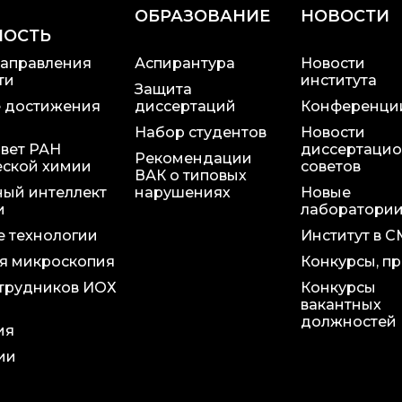
ОБРАЗОВАНИЕ
НОВОСТИ
НОСТЬ
аправления
Аспирантура
Новости
ти
института
Защита
 достижения
диссертаций
Конференци
Набор студентов
Новости
вет РАН
диссертаци
Рекомендации
еской химии
советов
ВАК о типовых
ный интеллект
нарушениях
Новые
и
лаборатори
 технологии
Институт в 
я микроскопия
Конкурсы, п
трудников ИОХ
Конкурсы
вакантных
должностей
ия
ии