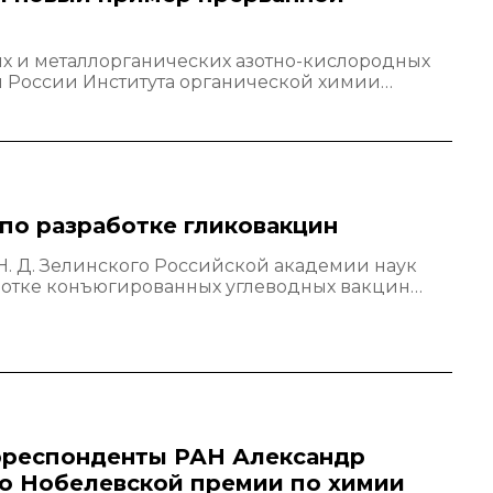
х и металлорганических азотно-кислородных
 России Института органической химии…
по разработке гликовакцин
Н. Д. Зелинского Российской академии наук
аботке конъюгированных углеводных вакцин…
орреспонденты РАН Александр
о Нобелевской премии по химии