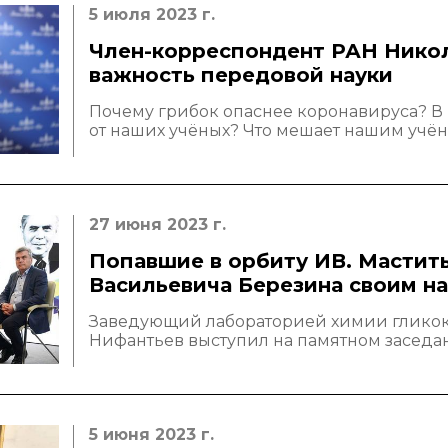
о типовых
Новые лаборатории
5 июля 2023 г.
нарушениях
Институт в СМИ
Член-корреспондент РАН Никол
важность передовой науки
Конкурсы, премии
Почему грибок опаснее коронавируса? В 
Конкурсы вакантных
от наших учёных? Что мешает нашим учён
должностей
27 июня 2023 г.
Попавшие в орбиту ИВ. Мастит
Васильевича Березина своим н
Заведующий лабораторией химии гликоко
Нифантьев выступил на памятном заседа
5 июня 2023 г.