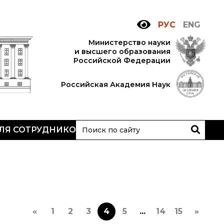
РУС
ENG
Министерство науки
и высшего образования
Российской Федерации
Российская Академия Наук
ЛЯ СОТРУДНИКОВ
АН
очтовый сервер
ьский
нутренний сайт
МР-центр ИОХ РАН
«
1
2
3
4
5
...
14
15
»