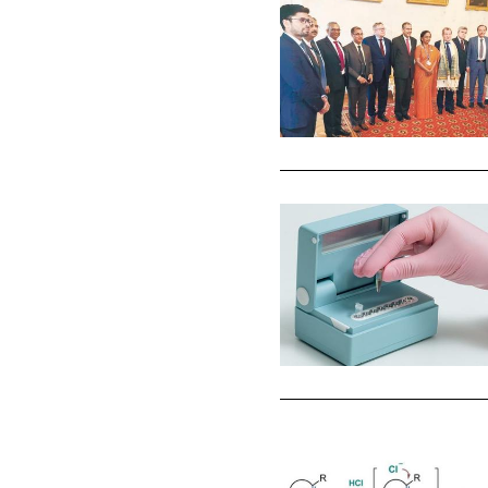
Национальные
проекты России
Разработки
Крупный научный
проект
по приоритетным
направлениям НТР
РФ