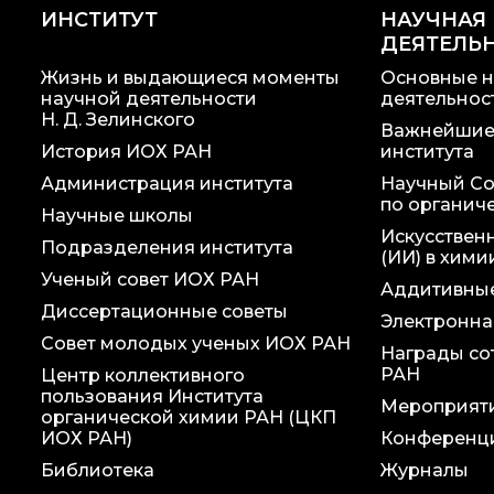
ИНСТИТУТ
НАУЧНАЯ
ДЕЯТЕЛЬ
Жизнь и выдающиеся моменты
Основные н
научной деятельности
деятельнос
Н. Д. Зелинского
Важнейшие
История ИОХ РАН
института
Администрация института
Научный Со
по органич
Научные школы
Искусствен
Подразделения института
(ИИ) в хими
Ученый совет ИОХ РАН
Аддитивные
Диссертационные советы
Электронна
Совет молодых ученых ИОХ РАН
Награды со
РАН
Центр коллективного
пользования Института
Мероприят
органической химии РАН (ЦКП
ИОХ РАН)
Конференц
Библиотека
Журналы