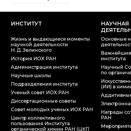
Национальные
проекты России
ИНСТИТУТ
Разработки
НАУЧНАЯ
ДЕЯТЕЛЬ
Крупный научный
Жизнь и выдающиеся моменты
Основные н
проект
научной деятельности
деятельнос
по приоритетным
Н. Д. Зелинского
направлениям НТР
Важнейшие
РФ
История ИОХ РАН
института
Администрация института
Научный Со
по органич
Научные школы
Искусствен
Подразделения института
(ИИ) в хими
Ученый совет ИОХ РАН
Аддитивные
Диссертационные советы
Электронна
Совет молодых ученых ИОХ РАН
Награды со
РАН
Центр коллективного
пользования Института
Мероприят
органической химии РАН (ЦКП