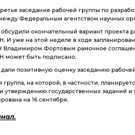
о типовых
Новые лаборатории
нарушениях
ретье заседание рабочей группы по разрабо
Институт в СМИ
 между Федеральным агентством научных ор
Конкурсы, премии
 обсудили окончательный вариант проекта 
Конкурсы вакантных
. И уже на этой неделе в ходе запланирова
должностей
Н Владимиром Фортовым рамочное соглашен
Н может быть подписано.
 дали позитивную оценку заседанию рабочей
 группа, на которой, в частности, планируе
и утверждению государственных заданий и 
рована на 16 сентября.
нал.