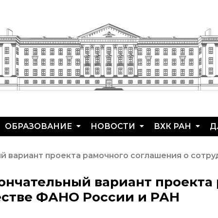
ОБРАЗОВАНИЕ
НОВОСТИ
ВХК РАН
Д
Аспирантура
Новости института
История ВХК Р
П
й вариант проекта рамочного соглашения о сотр
Защита
Конференции
Преподавател
В
диссертаций
состав
ончательный вариант проекта
Новости
Я
Набор студентов
диссертационных
Достижения
естве ФАНО России и РАН
советов
Рекомендации ВАК