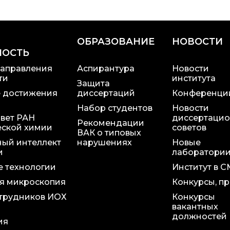
ОБРАЗОВАНИЕ
НОВОСТИ
НОСТЬ
аправления
Аспирантура
Новости
ти
института
Защита
 достижения
диссертаций
Конференци
Набор студентов
Новости
вет РАН
диссертаци
Рекомендации
еской химии
советов
ВАК о типовых
ный интеллект
нарушениях
Новые
и
лаборатори
 технологии
Институт в 
я микроскопия
Конкурсы, п
трудников ИОХ
Конкурсы
вакантных
должностей
ия