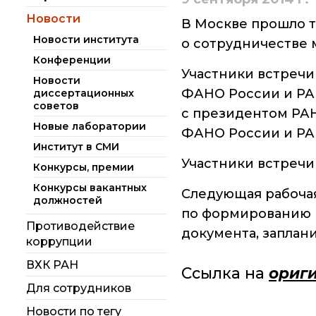
РАН (ЦКП ИОХ РАН)
Администрация
Научный Совет РАН
института
по органической
Новости
В Москве прошло т
Библиотека
химии
Новости института
о сотрудничестве
Научные школы
Инфоресурсы
Искусственный
Конференции
интеллект (ИИ)
Подразделения
Участники встречи
Новости
в химии
института
Профком
ФАНО России и РАН
диссертационных
советов
Аддитивные
с президентом РА
Ученый совет ИОХ
Документы
технологии
РАН
Новые лаборатории
ФАНО России и РА
Контакты
Институт в СМИ
Электронная
Диссертационные
Участники встречи
микроскопия
советы
Конкурсы, премии
Конкурсы вакантных
Следующая рабочая
Награды
должностей
сотрудников ИОХ
по формированию 
РАН
Противодействие
документа, заплани
коррупции
Мероприятия
ВХК РАН
Ссылка на
ориги
Конференции
Для сотрудников
Журналы
Новости по тегу