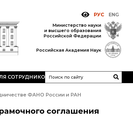
РУС
ENG
Министерство науки
и высшего образования
Российской Федерации
Российская Академия Наук
ЛЯ СОТРУДНИКОВ
АН
очтовый сервер
удничестве ФАНО России и РАН
ьский
нутренний сайт
 рамочного соглашения
МР-центр ИОХ РАН