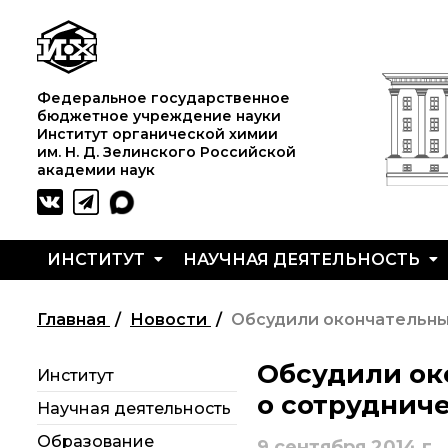
Федеральное государственное
бюджетное учреждение науки
Институт органической химии
им. Н. Д. Зелинского Российской
академии наук
ИНСТИТУТ
НАУЧНАЯ ДЕЯТЕЛЬНОСТЬ
Жизнь
Совет молодых
Основные
и выдающиеся
ученых ИОХ РАН
направления
Главная
Новости
Обсудили окончательны
моменты научной
деятельности
деятельности
Центр
Обсудили ок
Институт
Н. Д. Зелинского
коллективного
Важнейшие
пользования
достижения
о сотруднич
Научная деятельность
История ИОХ РАН
Института
института
органической химии
Образование
9 сентября 2014 г.