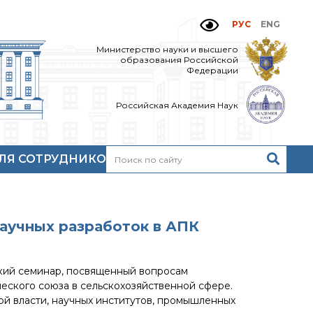
РУС
ENG
Министерство науки и высшего
образования Российской
Федерации
Российская Академия Наук
ЛЯ СОТРУДНИКОВ
Н
очтовый сервер
кий
нутренний сайт
МР-центр ИОХ РАН
аучных разработок в АПК
ский семинар, посвященный вопросам
еского союза в сельскохозяйственной сфере.
ой власти, научных институтов, промышленных