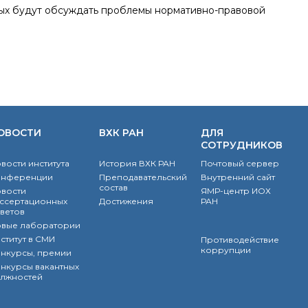
рых будут обсуждать проблемы нормативно-правовой
ОВОСТИ
ВХК РАН
ДЛЯ
СОТРУДНИКОВ
вости института
История ВХК РАН
Почтовый сервер
онференции
Преподавательский
Внутренний сайт
состав
вости
ЯМР-центр ИОХ
ссертационных
Достижения
РАН
ветов
вые лаборатории
ститут в СМИ
Противодействие
коррупции
нкурсы, премии
нкурсы вакантных
лжностей