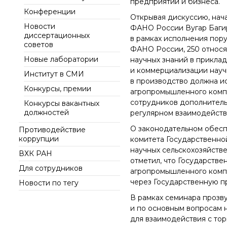
предприятий и бизнеса.
интеллект (ИИ) в химии
института
Конференции
Документы
Аддитивные
Открывая дискуссию, нач
Ученый совет ИОХ РАН
Новости
технологии
Контакты
ФАНО России Вугар Багир
диссертационных
Диссертационные
в рамках исполнения пор
Электронная
советов
советы
ФАНО России, 250 относя
микроскопия
Новые лаборатории
научных знаний в приклад
Награды сотрудников
и коммерциализации науч
ИОХ РАН
Институт в СМИ
в производство должна и
Мероприятия
Конкурсы, премии
агропромышленного компл
Конференции
сотрудников дополнитель
Конкурсы вакантных
должностей
регулярном взаимодействи
Журналы
О законодательном обесп
Противодействие
Национальные
коррупции
проекты России
комитета Государственно
научных сельскохозяйств
Разработки
ВХК РАН
отметил, что Государств
Крупный научный
Для сотрудников
агропромышленного компл
проект
через Государственную пр
Новости по тегу
по приоритетным
направлениям НТР РФ
В рамках семинара прозву
и по основным вопросам 
для взаимодействия с то