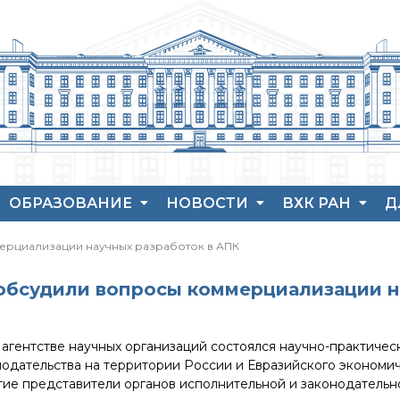
ОБРАЗОВАНИЕ
НОВОСТИ
ВХК РАН
Д
Аспирантура
Новости института
История ВХК РА
П
ерциализации научных разработок в АПК
Защита диссертаций
Конференции
Преподавательс
В
состав
Набор студентов
Новости
Я
обсудили вопросы коммерциализации н
диссертационных
Достижения
Рекомендации ВАК
советов
о типовых нарушениях
Новые лаборатории
 агентстве научных организаций состоялся научно-практиче
одательства на территории России и Евразийского экономич
Институт в СМИ
тие представители органов исполнительной и законодательн
Конкурсы, премии