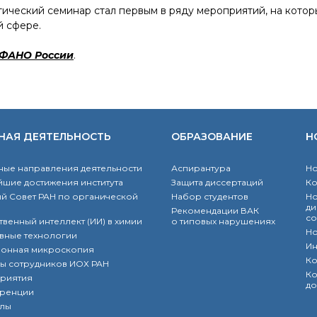
ческий семинар стал первым в ряду мероприятий, на кото
 сфере.
 ФАНО России
.
НАЯ ДЕЯТЕЛЬНОСТЬ
ОБРАЗОВАНИЕ
Н
ые направления деятельности
Аспирантура
Но
шие достижения института
Защита диссертаций
К
й Совет РАН по органической
Набор студентов
Но
ди
Рекомендации ВАК
со
твенный интеллект (ИИ) в химии
о типовых нарушениях
Но
вные технологии
Ин
ронная микроскопия
Ко
ы сотрудников ИОХ РАН
Ко
риятия
до
ренции
лы