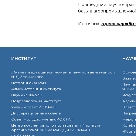
Прошедший научно-практи
базы в агропромышленной
Источник:
пресс-служба
ИНСТИТУТ
НАУЧ
Жизнь и выдающиеся моменты научной деятельности
Основн
Н. Д. Зелинского
Важней
История ИОХ РАН
Научны
Администрация института
химии
Научные школы
Искусс
Подразделения института
Аддити
Ученый совет ИОХ РАН
Элект
Диссертационные советы
Наград
Совет молодых ученых ИОХ РАН
Мероп
Центр коллективного пользования Института
Конфе
органической химии РАН (ЦКП ИОХ РАН)
Журна
Библиотека