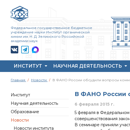
Федеральное государственное бюджетное
учреждение науки Институт органической
химии им. Н. Д. Зелинского Российской
академии наук
ИНСТИТУТ
НАУЧНАЯ ДЕЯТЕЛЬНОСТЬ
Жизнь и выдающиеся
Совет молодых ученых
Основные
Главная
Новости
В ФАНО России обсудили вопросы комм
моменты научной
ИОХ РАН
направления
деятельности
деятельности
Центр коллективного
Н. Д. Зелинского
В ФАНО России 
пользования Института
Важнейшие
Институт
История ИОХ РАН
органической химии
достижения института
Научная деятельность
6 февраля 2015 г.
РАН (ЦКП ИОХ РАН)
Администрация
Научный Совет РАН
Образование
5 февраля в Федеральном
института
Библиотека
по органической
химии
совершенствования закон
Новости
Научные школы
Инфоресурсы
В семинаре приняли учас
Искусственный
Новости института
Подразделения
Профком