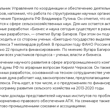
Конкурсы вакантных
альник Управления по координации и обеспечению деятельно
должностей
ов, напомнил, что работа по структуризации научных орга
учения Президента РФ Владимира Путина. Он отметил, что и
тся к сфере сельскохозяйственных наук. Для них остается 
ные разработки: «Бизнес и наука сегодня существуют в раз
ных разработок», — отметил Вугар Багиров. При этом он под
сходить и со стороны ученых. «Ежегодно государство выделя
екса 7 миллиардов рублей. В прошлом году ФАНО России в
но 22 процента финансирования». По мнению Вугара Багиров
и всех участников процесса – ученых, власти и бизнеса.
ечении научного развития в сфере агропромышленного комп
й думы РФ по аграрным вопросам Кирилл Черкасов. Он так
енных разработок, основанной на тесном сотрудничестве уч
енная дума работает над законопроектами, предполагающим
екса. Речь идет, в том числе, и о предложениях по финанс
ограмму развития сельского хозяйства на 2013-2020 годы.
чали доклады представителей научных институтов по пробле
нормативно-правового обеспечения АПК. На семинаре также 
ргово-промышленными союзами и ассоциациями.