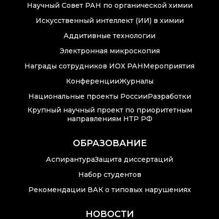
Научный Совет РАН по органической химии
Контакты
Искусственный интеллект (ИИ) в химии
Аддитивные технологии
Электронная микроскопия
Основные
Награды сотрудников ИОХ РАН
Мероприятия
направления
деятельности
Конференции
Журналы
Национальные проекты России
Разработки
Важнейшие
достижения
Крупный научный проект по приоритетным
института
направлениям НТР РФ
Научный Совет РАН
ОБРАЗОВАНИЕ
по органической
химии
Аспирантура
Защита диссертаций
Набор студентов
Искусственный
интеллект (ИИ)
Рекомендации ВАК о типовых нарушениях
в химии
НОВОСТИ