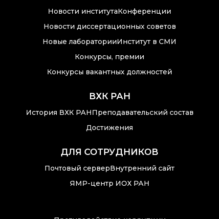
Аддитивные
технологии
Новости института
Конференции
Новости диссертационных советов
Электронная
Новые лаборатории
Институт в СМИ
микроскопия
Конкурсы, премии
Награды
Конкурсы вакантных должностей
сотрудников ИОХ
РАН
ВХК РАН
Мероприятия
История ВХК РАН
Преподавательский состав
Конференции
Достижения
Журналы
ДЛЯ СОТРУДНИКОВ
Почтовый сервер
Внутренний сайт
Национальные
проекты России
ЯМР-центр ИОХ РАН
Разработки