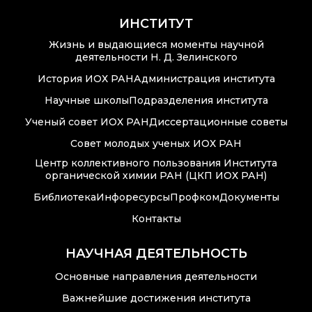
ИНСТИТУТ
Диссертационные
советы
Жизнь и выдающиеся моменты научной
деятельности Н. Д. Зелинского
Совет молодых
История ИОХ РАН
Администрация института
ученых ИОХ РАН
Научные школы
Подразделения института
Центр
Ученый совет ИОХ РАН
Диссертационные советы
коллективного
пользования
Совет молодых ученых ИОХ РАН
Института
Центр коллективного пользования Института
органической химии
органической химии РАН (ЦКП ИОХ РАН)
РАН (ЦКП ИОХ РАН)
Библиотека
Инфоресурсы
Профком
Документы
Библиотека
Контакты
Инфоресурсы
НАУЧНАЯ ДЕЯТЕЛЬНОСТЬ
Профком
Основные направления деятельности
Важнейшие достижения института
Документы