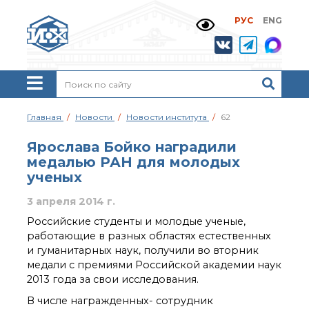
РУС
ENG
Жизнь и выдающиеся
моменты научной
деятельности
Н. Д. Зелинского
История ИОХ РАН
Администрация
Главная
Новости
Новости института
62
института
Научные школы
Ярослава Бойко наградили
Подразделения
медалью РАН для молодых
института
ученых
Ученый совет ИОХ
РАН
3 апреля 2014 г.
Диссертационные
Российские студенты и молодые ученые,
советы
работающие в разных областях естественных
Совет молодых ученых
и гуманитарных наук, получили во вторник
ИОХ РАН
медали с премиями Российской академии наук
Центр коллективного
2013 года за свои исследования.
пользования
Института
В числе награжденных- сотрудник