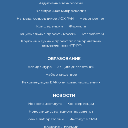
о типовых нарушениях
Аддитивные технологии
Электронная микроскопия
Награды сотрудников ИОХ РАН
Мероприятия
Новости института
Конференции
Журналы
Конференции
Национальные проекты России
Разработки
Новости
диссертационных
Крупный научный проект по приоритетным
советов
направлениям НТР РФ
Новые лаборатории
Институт в СМИ
ОБРАЗОВАНИЕ
Конкурсы, премии
Аспирантура
Защита диссертаций
Конкурсы вакантных
Набор студентов
должностей
Рекомендации ВАК о типовых нарушениях
НОВОСТИ
История ВХК РАН
Преподавательский
Новости института
Конференции
состав
Новости диссертационных советов
Достижения
Новые лаборатории
Институт в СМИ
Конкурсы, премии