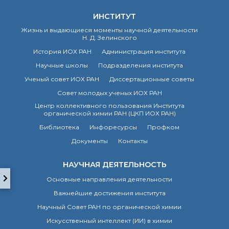
технологии
Электронная
ИНСТИТУТ
микроскопия
Жизнь и выдающиеся моменты научной деятельности
Награды сотрудников
Н. Д. Зелинского
ИОХ РАН
История ИОХ РАН
Администрация института
Мероприятия
Научные школы
Подразделения института
Конференции
Ученый совет ИОХ РАН
Диссертационные советы
Журналы
Национальные
Совет молодых ученых ИОХ РАН
проекты России
Центр коллективного пользования Института
Разработки
органической химии РАН (ЦКП ИОХ РАН)
Крупный научный
Библиотека
Инфоресурсы
Профком
проект
Документы
Контакты
по приоритетным
направлениям НТР РФ
НАУЧНАЯ ДЕЯТЕЛЬНОСТЬ
Основные направления деятельности
Аспирантура
Важнейшие достижения института
Защита диссертаций
Научный Совет РАН по органической химии
Набор студентов
Искусственный интеллект (ИИ) в химии
Рекомендации ВАК