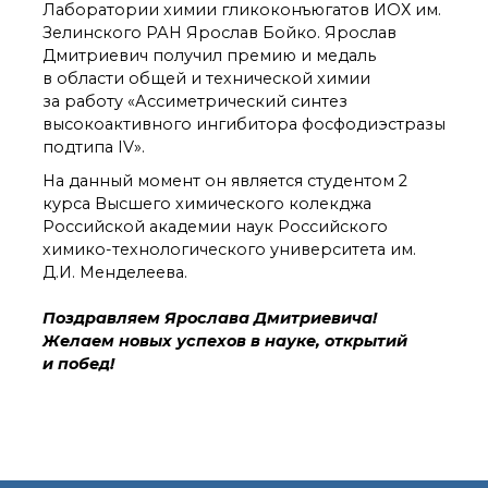
органической химии
Лаборатории химии гликоконъюгатов ИОХ им.
РАН (ЦКП ИОХ РАН)
Зелинского РАН Ярослав Бойко. Ярослав
Библиотека
Дмитриевич получил премию и медаль
Инфоресурсы
в области общей и технической химии
за работу «Ассиметрический синтез
Профком
высокоактивного ингибитора фосфодиэстразы
Документы
подтипа IV».
Контакты
На данный момент он является студентом 2
курса Высшего химического колекджа
Российской академии наук Российского
Основные
направления
химико-технологического университета им.
деятельности
Д.И. Менделеева.
Важнейшие
достижения института
Поздравляем Ярослава Дмитриевича!
Научный Совет РАН
Желаем новых успехов в науке, открытий
по органической
и побед!
химии
Искусственный
интеллект (ИИ)
в химии
Аддитивные