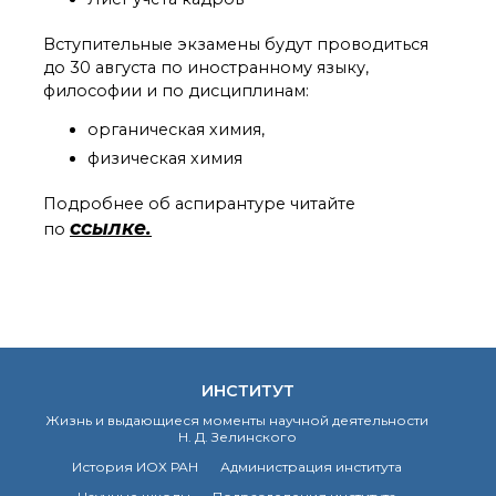
технологии
Электронная
Вступительные экзамены будут проводиться
микроскопия
до 30 августа по иностранному языку,
Награды сотрудников
философии и по дисциплинам:
ИОХ РАН
Мероприятия
органическая химия,
Конференции
физическая химия
Журналы
Национальные
Подробнее об аспирантуре читайте
проекты России
ссылке.
по
Разработки
Крупный научный
проект
по приоритетным
направлениям НТР РФ
ИНСТИТУТ
Аспирантура
Жизнь и выдающиеся моменты научной деятельности
Защита диссертаций
Н. Д. Зелинского
Набор студентов
История ИОХ РАН
Администрация института
Рекомендации ВАК