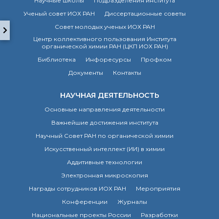
Научные школы
Подразделения института
о типовых нарушениях
Ученый совет ИОХ РАН
Диссертационные советы
Совет молодых ученых ИОХ РАН
Новости института
Центр коллективного пользования Института
органической химии РАН (ЦКП ИОХ РАН)
Конференции
Новости
Библиотека
Инфоресурсы
Профком
диссертационных
Документы
Контакты
советов
Новые лаборатории
НАУЧНАЯ ДЕЯТЕЛЬНОСТЬ
Институт в СМИ
Основные направления деятельности
Конкурсы, премии
Важнейшие достижения института
Конкурсы вакантных
должностей
Научный Совет РАН по органической химии
Искусственный интеллект (ИИ) в химии
Аддитивные технологии
История ВХК РАН
Преподавательский
Электронная микроскопия
состав
Награды сотрудников ИОХ РАН
Мероприятия
Достижения
Конференции
Журналы
Национальные проекты России
Разработки