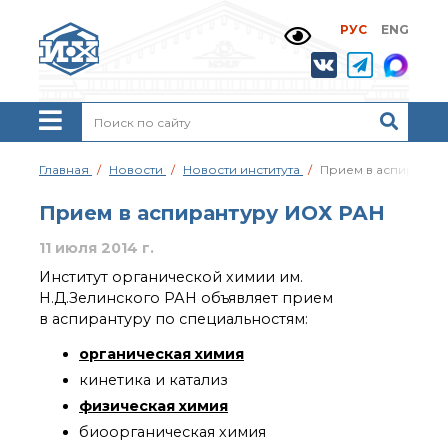
РУС
ENG
Жизнь и выдающиеся
моменты научной
деятельности
Н. Д. Зелинского
История ИОХ РАН
Администрация
Главная
Новости
Новости института
Прием в аспиранту
института
Научные школы
Прием в аспирантуру ИОХ РАН
Подразделения
11 июля 2014 г.
института
Ученый совет ИОХ
Институт органической химии им.
РАН
Н.Д.Зелинского РАН объявляет прием
Диссертационные
в аспирантуру по специальностям:
советы
органическая химия
Совет молодых ученых
ИОХ РАН
кинетика и катализ
Центр коллективного
физическая химия
пользования
биоорганическая химия
Института