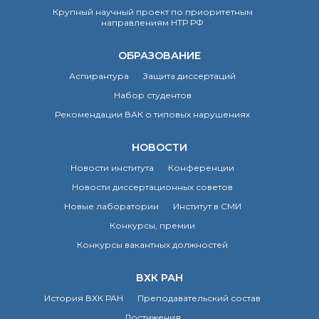
Крупный научный проект по приоритетным
Почтовый сервер
направлениям НТР РФ
Внутренний сайт
ЯМР-центр ИОХ РАН
ОБРАЗОВАНИЕ
Аспирантура
Защита диссертаций
Набор студентов
Рекомендации ВАК о типовых нарушениях
НОВОСТИ
Новости института
Конференции
Новости диссертационных советов
Новые лаборатории
Институт в СМИ
Конкурсы, премии
Конкурсы вакантных должностей
ВХК РАН
История ВХК РАН
Преподавательский состав
Достижения