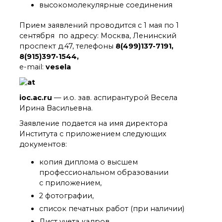
органической химии
высокомолекулярные соединения
РАН (ЦКП ИОХ РАН)
Библиотека
Прием заявлений проводится с 1 мая по 1
Инфоресурсы
сентября по адресу: Москва, Ленинский
проспект д.47, телефоны
8(499)137-7191,
Профком
8(915)397-1544,
Документы
e-mail:
vesela
Контакты
ioc.ac.ru
— и.о. зав. аспирантурой Весела
Основные
Ирина Васильевна.
направления
деятельности
Заявление подается на имя директора
Важнейшие
Института с приложением следующих
достижения института
документов:
Научный Совет РАН
копия диплома о высшем
по органической
химии
профессиональном образовании
с приложением,
Искусственный
интеллект (ИИ)
2 фотографии,
в химии
список печатных работ (при наличии)
Аддитивные
Лист учета кадров