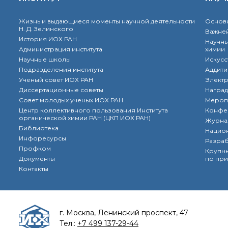
Жизнь и выдающиеся моменты научной деятельности
Основн
Н. Д. Зелинского
Важней
История ИОХ РАН
Научны
Администрация института
химии
Научные школы
Искусс
Подразделения института
Аддити
Ученый совет ИОХ РАН
Элект
Диссертационные советы
Наград
Совет молодых ученых ИОХ РАН
Мероп
Центр коллективного пользования Института
Конфе
органической химии РАН (ЦКП ИОХ РАН)
Журна
Библиотека
Нацио
Инфоресурсы
Разра
Профком
Крупны
Документы
по при
Контакты
г. Москва, Ленинский проспект, 47
Тел.:
+7 499 137-29-44