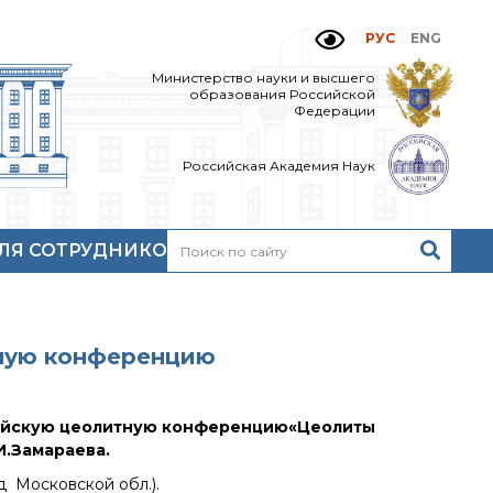
РУС
ENG
Министерство науки и высшего
образования Российской
Федерации
Российская Академия Наук
ЛЯ СОТРУДНИКОВ
Н
очтовый сервер
кий
нутренний сайт
МР-центр ИОХ РАН
тную конференцию
ийскую цеолитную конференцию
«Цеолиты
И.Замараева.
д Московской обл.).