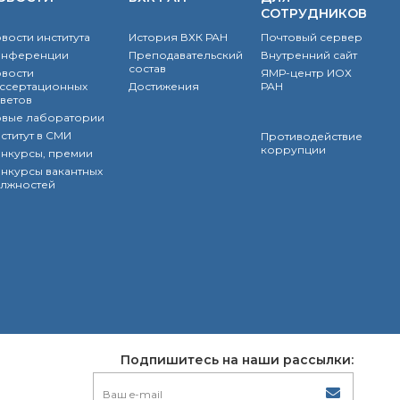
СОТРУДНИКОВ
вости института
История ВХК РАН
Почтовый сервер
онференции
Преподавательский
Внутренний сайт
состав
вости
ЯМР-центр ИОХ
ссертационных
Достижения
РАН
ветов
вые лаборатории
ститут в СМИ
Противодействие
коррупции
нкурсы, премии
нкурсы вакантных
лжностей
Подпишитесь на наши рассылки: