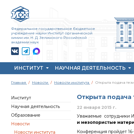
Федеральное государственное бюджетное
учреждение науки Институт органической
химии им. Н. Д. Зелинского Российской
академии наук
ИНСТИТУТ
НАУЧНАЯ ДЕЯТЕЛЬНОСТЬ
Жизнь и выдающиеся
Совет молодых ученых
Основные
Главная
Новости
Новости института
Открыта подача те
моменты научной
ИОХ РАН
направления
деятельности
деятельности
Центр коллективного
Н. Д. Зелинского
Открыта подача 
пользования Института
Важнейшие
Институт
История ИОХ РАН
органической химии
достижения института
Научная деятельность
22 января 2015 г.
РАН (ЦКП ИОХ РАН)
Администрация
Научный Совет РАН
Образование
Уважаемые сотрудники Ин
института
Библиотека
по органической
химии
и мезопористые матери
Новости
Научные школы
Инфоресурсы
Искусственный
Конференция пройдет 16-1
Новости института
Подразделения
Профком