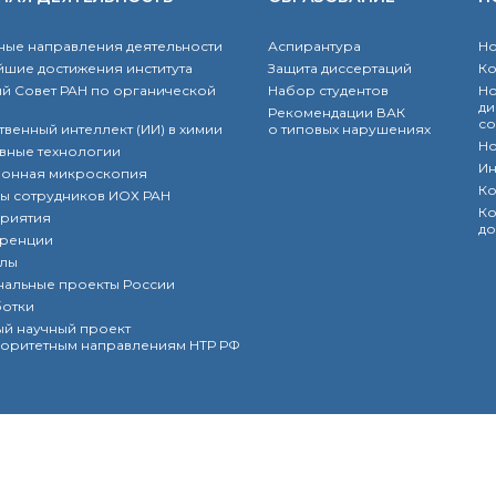
ые направления деятельности
Аспирантура
Но
шие достижения института
Защита диссертаций
К
й Совет РАН по органической
Набор студентов
Но
ди
Рекомендации ВАК
со
твенный интеллект (ИИ) в химии
о типовых нарушениях
Но
вные технологии
Ин
ронная микроскопия
Ко
ы сотрудников ИОХ РАН
Ко
риятия
до
ренции
лы
нальные проекты России
ботки
й научный проект
оритетным направлениям НТР РФ