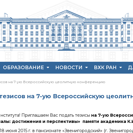
ОБРАЗОВАНИЕ
НОВОСТИ
ВХК РАН
Д
Аспирантура
Новости института
История ВХК РА
П
зисов на 7-ую Всероссийскую цеолитную конференцию
Защита диссертаций
Конференции
Преподавательс
В
состав
Набор студентов
Новости
Я
тезисов на 7-ую Всероссийскую цеоли
диссертационных
Достижения
Рекомендации ВАК
советов
о типовых нарушениях
Новые лаборатории
ститута! Приглашаем Вас подать тезисы
на
7-ую Всеросс
алы: достижения и перспективы»
памяти академика К.
Институт в СМИ
Конкурсы, премии
8 июня 2015 г. в пансионате «Звенигородский» (г. Звенигоро