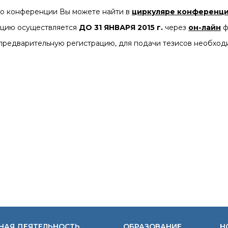
Конкурсы вакантных
 конференции Вы можете найти в
циркуляре конференц
должностей
нцию осуществляется
ДО 31 ЯНВАРЯ 2015 г.
через
он-лайн
ф
редварительную регистрацию, для подачи тезисов необход
НАЯ ДЕЯТЕЛЬНОСТЬ
ОБРАЗОВАНИЕ
Н