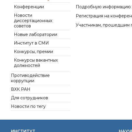
интеллект (ИИ) в химии
института
Конференции
Подробную информацию о
Документы
Аддитивные
Ученый совет ИОХ РАН
Новости
технологии
Контакты
Регистрация на конфере
диссертационных
Диссертационные
Электронная
Участникам, прошедшим п
советов
советы
микроскопия
Новые лаборатории
Награды сотрудников
ИОХ РАН
Институт в СМИ
Мероприятия
Конкурсы, премии
Конференции
Конкурсы вакантных
должностей
Журналы
Противодействие
Национальные
коррупции
проекты России
Разработки
ВХК РАН
Крупный научный
Для сотрудников
проект
Новости по тегу
по приоритетным
направлениям НТР РФ
ИНСТИТУТ
НАУЧ