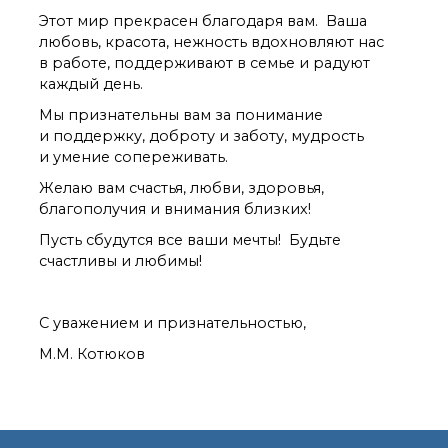
органической химии
Этот мир прекрасен благодаря вам. Ваша
РАН (ЦКП ИОХ РАН)
любовь, красота, нежность вдохновляют нас
Библиотека
в работе, поддерживают в семье и радуют
Инфоресурсы
каждый день.
Профком
Мы признательны вам за понимание
Документы
и поддержку, доброту и заботу, мудрость
Контакты
и умение сопереживать.
Желаю вам счастья, любви, здоровья,
Основные
благополучия и внимания близких!
направления
Пусть сбудутся все ваши мечты! Будьте
деятельности
счастливы и любимы!
Важнейшие
достижения института
Научный Совет РАН
С уважением и признательностью,
по органической
химии
М.М. Котюков
Искусственный
интеллект (ИИ)
в химии
Аддитивные