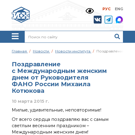
РУС
ENG
Жизнь и выдающиеся
моменты научной
деятельности
Н. Д. Зелинского
История ИОХ РАН
Администрация
Главная
Новости
Новости института
Поздравление с Ме
института
Научные школы
Поздравление
Подразделения
с Международным женским
института
днем от Руководителя
Ученый совет ИОХ
ФАНО России Михаила
РАН
Котюкова
Диссертационные
советы
10 марта 2015 г.
Совет молодых ученых
Милые, удивительные, неповторимые!
ИОХ РАН
От всего сердца поздравляю вас с самым
Центр коллективного
светлым весенним праздником –
пользования
Института
Международным женским днем!