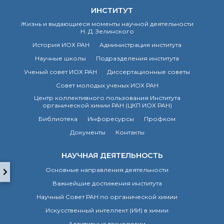
технологии
ИНСТИТУТ
Электронная
микроскопия
Жизнь и выдающиеся моменты научной деятельности
Н. Д. Зелинского
Награды сотрудников
ИОХ РАН
История ИОХ РАН
Администрация института
Мероприятия
Научные школы
Подразделения института
Конференции
Ученый совет ИОХ РАН
Диссертационные советы
Журналы
Совет молодых ученых ИОХ РАН
Национальные
Центр коллективного пользования Института
проекты России
органической химии РАН (ЦКП ИОХ РАН)
Разработки
Библиотека
Инфоресурсы
Профком
Крупный научный
проект
Документы
Контакты
по приоритетным
направлениям НТР РФ
НАУЧНАЯ ДЕЯТЕЛЬНОСТЬ
Основные направления деятельности
Аспирантура
Важнейшие достижения института
Защита диссертаций
Научный Совет РАН по органической химии
Набор студентов
Искусственный интеллект (ИИ) в химии
Рекомендации ВАК
Аддитивные технологии