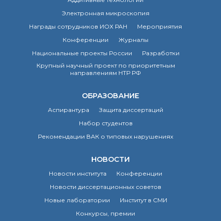
о типовых нарушениях
Электронная микроскопия
Награды сотрудников ИОХ РАН
Мероприятия
Новости института
Конференции
Журналы
Конференции
Национальные проекты России
Разработки
Новости
Крупный научный проект по приоритетным
диссертационных
направлениям НТР РФ
советов
Новые лаборатории
ОБРАЗОВАНИЕ
Институт в СМИ
Аспирантура
Защита диссертаций
Конкурсы, премии
Набор студентов
Конкурсы вакантных
должностей
Рекомендации ВАК о типовых нарушениях
НОВОСТИ
История ВХК РАН
Новости института
Конференции
Преподавательский
состав
Новости диссертационных советов
Достижения
Новые лаборатории
Институт в СМИ
Конкурсы, премии