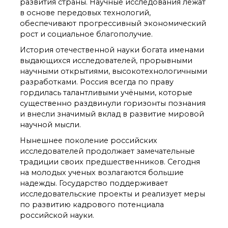
развития страны. Научные исследования лежат
органической химии
РАН (ЦКП ИОХ РАН)
в основе передовых технологий,
обеспечивают прогрессивный экономический
Библиотека
рост и социальное благополучие.
Инфоресурсы
Профком
История отечественной науки богата именами
выдающихся исследователей, прорывными
Документы
научными открытиями, высокотехнологичными
Контакты
разработками. Россия всегда по праву
гордилась талантливыми учёными, которые
существенно раздвинули горизонты познания
Основные
и внесли значимый вклад в развитие мировой
направления
деятельности
научной мысли.
Важнейшие
Нынешнее поколение российских
достижения института
исследователей продолжает замечательные
Научный Совет РАН
традиции своих предшественников. Сегодня
по органической
на молодых ученых возлагаются большие
химии
надежды. Государство поддерживает
Искусственный
исследовательские проекты и реализует меры
интеллект (ИИ)
по развитию кадрового потенциала
в химии
российской науки.
Аддитивные