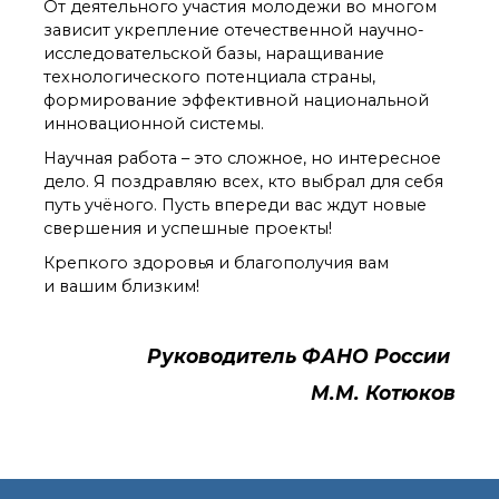
технологии
От деятельного участия молодежи во многом
Электронная
зависит укрепление отечественной научно-
микроскопия
исследовательской базы, наращивание
Награды сотрудников
технологического потенциала страны,
ИОХ РАН
формирование эффективной национальной
Мероприятия
инновационной системы.
Конференции
Научная работа – это сложное, но интересное
Журналы
дело. Я поздравляю всех, кто выбрал для себя
Национальные
путь учёного. Пусть впереди вас ждут новые
проекты России
свершения и успешные проекты!
Разработки
Крепкого здоровья и благополучия вам
Крупный научный
и вашим близким!
проект
по приоритетным
направлениям НТР РФ
Руководитель ФАНО России
М.М. Котюков
Аспирантура
Защита диссертаций
Набор студентов
Рекомендации ВАК