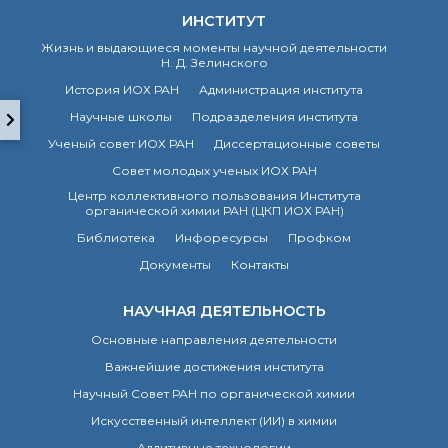
о типовых нарушениях
ИНСТИТУТ
Жизнь и выдающиеся моменты научной деятельности
Н. Д. Зелинского
Новости института
История ИОХ РАН
Администрация института
Конференции
Научные школы
Подразделения института
Новости
диссертационных
Ученый совет ИОХ РАН
Диссертационные советы
советов
Совет молодых ученых ИОХ РАН
Новые лаборатории
Центр коллективного пользования Института
Институт в СМИ
органической химии РАН (ЦКП ИОХ РАН)
Конкурсы, премии
Библиотека
Инфоресурсы
Профком
Конкурсы вакантных
Документы
Контакты
должностей
НАУЧНАЯ ДЕЯТЕЛЬНОСТЬ
История ВХК РАН
Основные направления деятельности
Преподавательский
Важнейшие достижения института
состав
Научный Совет РАН по органической химии
Достижения
Искусственный интеллект (ИИ) в химии
Аддитивные технологии