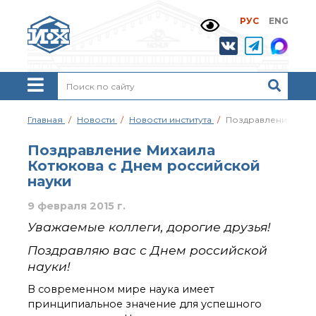
РУС
ENG
Жизнь и выдающиеся
моменты научной
деятельности
Н. Д. Зелинского
История ИОХ РАН
Администрация
Главная
Новости
Новости института
Поздравление Миха
института
Научные школы
Поздравление Михаила
Подразделения
Котюкова с Днем российской
института
науки
Ученый совет ИОХ
РАН
9 февраля 2015 г.
Диссертационные
Уважаемые коллеги, дорогие друзья!
советы
Поздравляю вас с Днем российской
Совет молодых ученых
ИОХ РАН
науки!
Центр коллективного
В современном мире наука имеет
пользования
принципиальное значение для успешного
Института