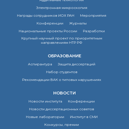
Почтовый сервер
Электронная микроскопия
Внутренний сайт
Награды сотрудников ИОХ РАН
Мероприятия
ЯМР-центр ИОХ РАН
Конференции
Журналы
Национальные проекты России
Разработки
Крупный научный проект по приоритетным
направлениям НТР РФ
ОБРАЗОВАНИЕ
Аспирантура
Защита диссертаций
Набор студентов
Рекомендации ВАК о типовых нарушениях
НОВОСТИ
Новости института
Конференции
Новости диссертационных советов
Новые лаборатории
Институт в СМИ
Конкурсы, премии