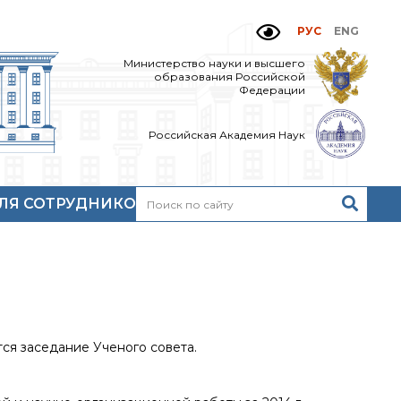
РУС
ENG
Министерство науки и высшего
образования Российской
Федерации
Российская Академия Наук
ЛЯ СОТРУДНИКОВ
Н
очтовый сервер
кий
нутренний сайт
МР-центр ИОХ РАН
тся заседание Ученого совета.