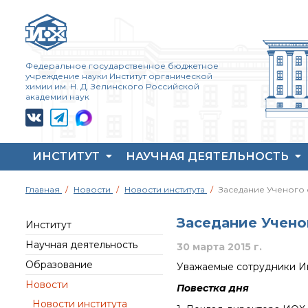
Федеральное государственное бюджетное
учреждение науки Институт органической
химии им. Н. Д. Зелинского Российской
академии наук
ИНСТИТУТ
НАУЧНАЯ ДЕЯТЕЛЬНОСТЬ
Жизнь и выдающиеся
Совет молодых ученых
Основные
Главная
Новости
Новости института
Заседание Ученого 
моменты научной
ИОХ РАН
направления
деятельности
деятельности
Центр коллективного
Н. Д. Зелинского
Заседание Учено
пользования Института
Важнейшие
Институт
История ИОХ РАН
органической химии
достижения института
Научная деятельность
30 марта 2015 г.
РАН (ЦКП ИОХ РАН)
Администрация
Научный Совет РАН
Образование
Уважаемые сотрудники Инс
института
Библиотека
по органической
химии
Новости
Научные школы
Инфоресурсы
Повестка дня
Искусственный
Новости института
Подразделения
Профком