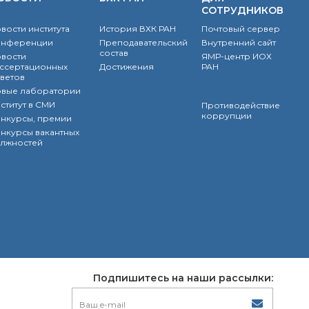
СОТРУДНИКОВ
вости института
История ВХК РАН
Почтовый сервер
онференции
Преподавательский
Внутренний сайт
состав
вости
ЯМР-центр ИОХ
ссертационных
Достижения
РАН
ветов
вые лаборатории
ститут в СМИ
Противодействие
коррупции
нкурсы, премии
нкурсы вакантных
лжностей
Подпишитесь на наши рассылки: