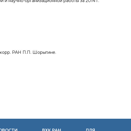
й и научно-организационной работы за 2014 г.
-корр. РАН П.П. Шорыгине.
ОВОСТИ
ВХК РАН
ДЛЯ