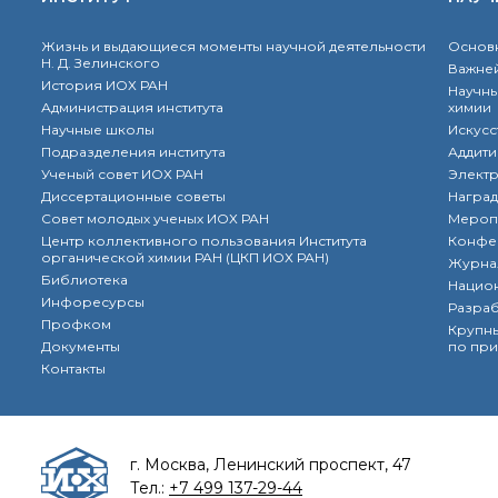
Жизнь и выдающиеся моменты научной деятельности
Основн
Н. Д. Зелинского
Важней
История ИОХ РАН
Научны
Администрация института
химии
Научные школы
Искусс
Подразделения института
Аддити
Ученый совет ИОХ РАН
Элект
Диссертационные советы
Наград
Совет молодых ученых ИОХ РАН
Мероп
Центр коллективного пользования Института
Конфе
органической химии РАН (ЦКП ИОХ РАН)
Журна
Библиотека
Нацио
Инфоресурсы
Разра
Профком
Крупны
Документы
по при
Контакты
г. Москва, Ленинский проспект, 47
Тел.:
+7 499 137-29-44