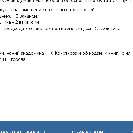
РАН академика М.П. Егорова об основных результатах научно
Конкурсы вакантных
нкурса на замещение вакантных должностей:
должностей
ника – 3 вакансии
ника – 2 вакансии
я председателя экспертной комиссии д.х.н. С.Г. Злотина
оминаний академика Н.К. Кочеткова и об издании книги о чл.
.П. Егорова
НАЯ ДЕЯТЕЛЬНОСТЬ
ОБРАЗОВАНИЕ
Н