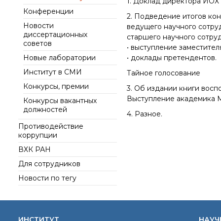
1. Доклад директора ИОХ 
интеллект (ИИ) в химии
института
Конференции
Документы
2. Подведение итогов ко
Аддитивные
Ученый совет ИОХ РАН
Новости
технологии
Контакты
ведущего научного сотруд
диссертационных
Диссертационные
старшего научного сотруд
Электронная
советов
советы
• выступление заместител
микроскопия
Новые лаборатории
• доклады претендентов.
Награды сотрудников
ИОХ РАН
Институт в СМИ
Тайное голосование
Мероприятия
Конкурсы, премии
3. Об издании книги восп
Конференции
Выступление академика М
Конкурсы вакантных
должностей
Журналы
4. Разное.
Противодействие
Национальные
коррупции
проекты России
Разработки
ВХК РАН
Крупный научный
Для сотрудников
проект
Новости по тегу
по приоритетным
направлениям НТР РФ
ИНСТИТУТ
НАУЧ