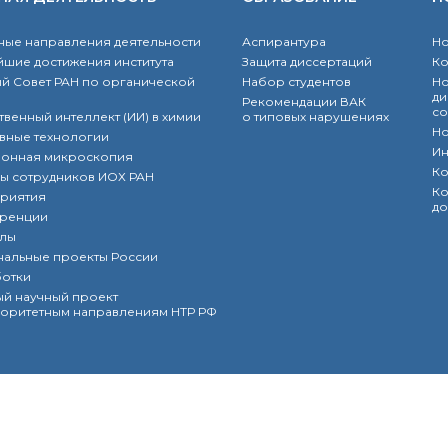
ые направления деятельности
Аспирантура
Но
шие достижения института
Защита диссертаций
К
й Совет РАН по органической
Набор студентов
Но
ди
Рекомендации ВАК
со
твенный интеллект (ИИ) в химии
о типовых нарушениях
Но
вные технологии
Ин
ронная микроскопия
Ко
ы сотрудников ИОХ РАН
Ко
риятия
до
ренции
лы
нальные проекты России
ботки
й научный проект
оритетным направлениям НТР РФ