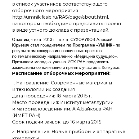
технологии
в список участников соответствующего
Электронная
отборочного мероприятия
микроскопия
http://umnik.fasie.ru/RAS/page/about.html
,
Награды сотрудников
на котором необходимо представить проект
ИОХ РАН
в виде устного доклада с презентацией.
Мероприятия
Отметим, что в 2013 г. к.х.н. СУХОРУКОВ Алексей
Конференции
Юрьевич стал победителем
по Программе «УМНИК»
по
Журналы
результатам конкурса инновационных проектов
Национальные
по тематическому направлению «Медицина будущего».
проекты России
Призываем молодых ученых ИОХ РАН продолжить
замечательное начинание и принять участие в Конкурсе.
Разработки
Расписание отборочных мероприятий:
Крупный научный
проект
1. Направление: Современные материалы
по приоритетным
и технологии их создания
направлениям НТР РФ
Дата проведения: 18 марта 2015 г.
Место проведения: Институт металлургии
и материаловедения им. А.А.Байкова РАН
Аспирантура
(ИМЕТ РАН)
Защита диссертаций
Срок подачи заявок: до 16 марта 2015 г.
Набор студентов
2. Направление: Новые приборы и аппаратные
Рекомендации ВАК
комплексы