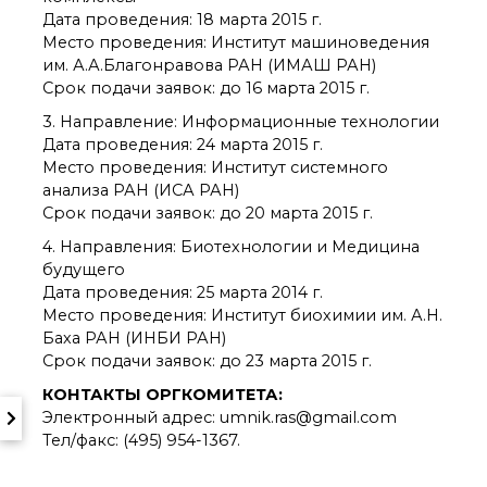
о типовых нарушениях
Дата проведения: 18 марта 2015 г.
Место проведения: Институт машиноведения
им. А.А.Благонравова РАН (ИМАШ РАН)
Новости института
Срок подачи заявок: до 16 марта 2015 г.
Конференции
3. Направление: Информационные технологии
Новости
Дата проведения: 24 марта 2015 г.
диссертационных
Место проведения: Институт системного
советов
анализа РАН (ИСА РАН)
Новые лаборатории
Срок подачи заявок: до 20 марта 2015 г.
Институт в СМИ
4. Направления: Биотехнологии и Медицина
Конкурсы, премии
будущего
Конкурсы вакантных
Дата проведения: 25 марта 2014 г.
должностей
Место проведения: Институт биохимии им. А.Н.
Баха РАН (ИНБИ РАН)
Срок подачи заявок: до 23 марта 2015 г.
История ВХК РАН
Преподавательский
КОНТАКТЫ ОРГКОМИТЕТА:
состав
Электронный адрес: umnik.ras@gmail.com
Достижения
Тел/факс: (495) 954-1367.