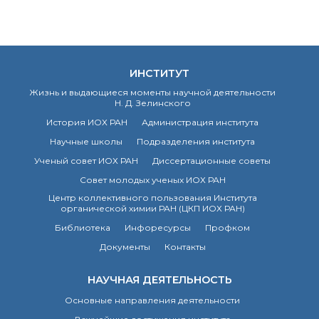
Почтовый сервер
Внутренний сайт
ЯМР-центр ИОХ РАН
ИНСТИТУТ
Жизнь и выдающиеся моменты научной деятельности
Н. Д. Зелинского
История ИОХ РАН
Администрация института
Научные школы
Подразделения института
Ученый совет ИОХ РАН
Диссертационные советы
Совет молодых ученых ИОХ РАН
Центр коллективного пользования Института
органической химии РАН (ЦКП ИОХ РАН)
Библиотека
Инфоресурсы
Профком
Документы
Контакты
НАУЧНАЯ ДЕЯТЕЛЬНОСТЬ
Основные направления деятельности