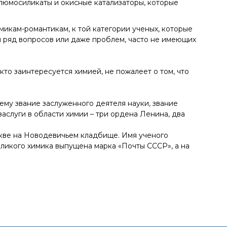
люмосиликаты и окисные катализаторы, которые
имикам-романтикам, к той категории ученых, которые
ый ряд вопросов или даже проблем, часто не имеющих
 кто заинтересуется химией, не пожалеет о том, что
ему звание заслуженного деятеля науки, звание
аслуги в области химии – три ордена Ленина, два
оскве на Новодевичьем кладбище. Имя ученого
еликого химика выпущена марка «Почты СССР», а на