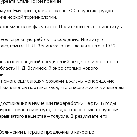
ауреата Сталинской премии.
ауки. Ему принадлежат около 700 научных трудов
химической терминологии.
экономическом факультете Политехнического института
ровел огромную работу по созданию Института
 академика Н. Д. Зелинского, возглавлявшего в 1936—
азных превращений соединений веществ. Известность
ласть Н. Д. Зелинский внес столько нового
й.
ях, помогающих людям сохранить жизнь, непорядочно.
 миллионов противогазов, что спасло жизнь миллионам
достижения в изучении переработки нефти. В годы
рного масла и мазута, создал технологию получения
рывчатого вещества – толуола. В результате его
Зелинский впервые предложил в качестве