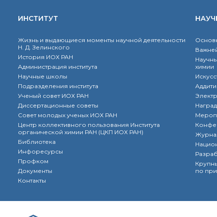
ИНСТИТУТ
НАУЧ
Жизнь и выдающиеся моменты научной деятельности
Основн
Н. Д. Зелинского
Важней
История ИОХ РАН
Научны
Администрация института
химии
Научные школы
Искусс
Подразделения института
Аддити
Ученый совет ИОХ РАН
Элект
Диссертационные советы
Наград
Совет молодых ученых ИОХ РАН
Мероп
Центр коллективного пользования Института
Конфе
органической химии РАН (ЦКП ИОХ РАН)
Журна
Библиотека
Нацио
Инфоресурсы
Разра
Профком
Крупны
Документы
по при
Контакты