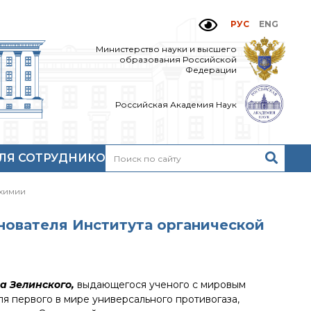
РУС
ENG
Министерство науки и высшего
образования Российской
Федерации
Российская Академия Наук
ЛЯ СОТРУДНИКОВ
Н
очтовый сервер
 химии
кий
нутренний сайт
МР-центр ИОХ РАН
снователя Института органической
а Зелинского,
выдающегося ученого с мировым
ля первого в мире универсального противогаза,