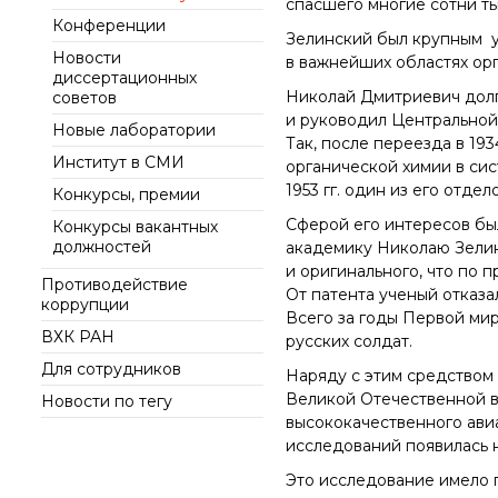
спасшего многие сотни ты
интеллект (ИИ) в химии
института
Конференции
Документы
Аддитивные
Зелинский был крупным у
Ученый совет ИОХ РАН
Новости
технологии
Контакты
в важнейших областях ор
диссертационных
Диссертационные
Электронная
Николай Дмитриевич долг
советов
советы
микроскопия
и руководил Центральной
Новые лаборатории
Награды сотрудников
Так, после переезда в 19
ИОХ РАН
Институт в СМИ
органической химии в сис
1953 гг. один из его отдело
Мероприятия
Конкурсы, премии
Конференции
Сферой его интересов бы
Конкурсы вакантных
должностей
академику Николаю Зелинс
Журналы
и оригинального, что по 
Противодействие
Национальные
От патента ученый отказа
коррупции
проекты России
Всего за годы Первой ми
Разработки
ВХК РАН
русских солдат.
Крупный научный
Для сотрудников
Наряду с этим средством
проект
Великой Отечественной в
Новости по тегу
по приоритетным
высококачественного авиа
направлениям НТР РФ
исследований появилась 
Это исследование имело 