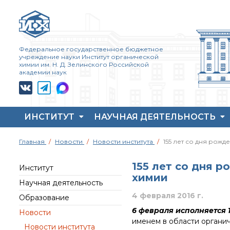
Федеральное государственное бюджетное
учреждение науки Институт органической
химии им. Н. Д. Зелинского Российской
академии наук
ИНСТИТУТ
НАУЧНАЯ ДЕЯТЕЛЬНОСТЬ
Жизнь и выдающиеся
Совет молодых ученых
Основные
Главная
Новости
Новости института
155 лет со дня рожд
моменты научной
ИОХ РАН
направления
деятельности
деятельности
Центр коллективного
Н. Д. Зелинского
155 лет со дня 
пользования Института
Важнейшие
Институт
химии
История ИОХ РАН
органической химии
достижения института
Научная деятельность
РАН (ЦКП ИОХ РАН)
Администрация
Научный Совет РАН
4 февраля 2016 г.
Образование
института
Библиотека
по органической
химии
6 февраля исполняется 
Новости
Научные школы
Инфоресурсы
именем в области органич
Искусственный
Новости института
Подразделения
Профком