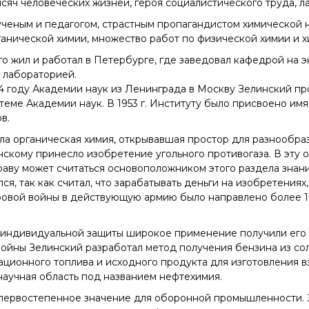
сяч человеческих жизней, героя социалистического труда, л
Конкурсы вакантных
ченым и педагогом, страстным пропагандистом химической н
должностей
ганической химии, множество работ по физической химии и 
о жил и работал в Петербурге, где заведовал кафедрой на 
 лабораторией.
34 году Академии наук из Ленинграда в Москву Зелинский п
теме Академии наук. В 1953 г. Институту было присвоено имя
в.
ла органическая химия, открывавшая простор для разнообр
кому принесло изобретение угольного противогаза. В эту об
праву может считаться основоположником этого раздела знани
лся, так как считал, что зарабатывать деньги на изобретени
ровой войны в действующую армию было направлено более 11
 индивидуальной защиты широкое применение получили его 
ойны Зелинский разработал метод получения бензина из соля
ционного топлива и исходного продукта для изготовления вз
научная область под названием нефтехимия.
первостепенное значение для оборонной промышленности. 