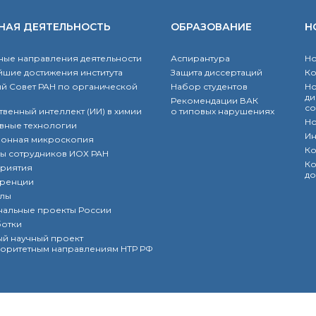
НАЯ ДЕЯТЕЛЬНОСТЬ
ОБРАЗОВАНИЕ
Н
ые направления деятельности
Аспирантура
Но
шие достижения института
Защита диссертаций
К
й Совет РАН по органической
Набор студентов
Но
ди
Рекомендации ВАК
со
твенный интеллект (ИИ) в химии
о типовых нарушениях
Но
вные технологии
Ин
ронная микроскопия
Ко
ы сотрудников ИОХ РАН
Ко
риятия
до
ренции
лы
нальные проекты России
ботки
й научный проект
оритетным направлениям НТР РФ