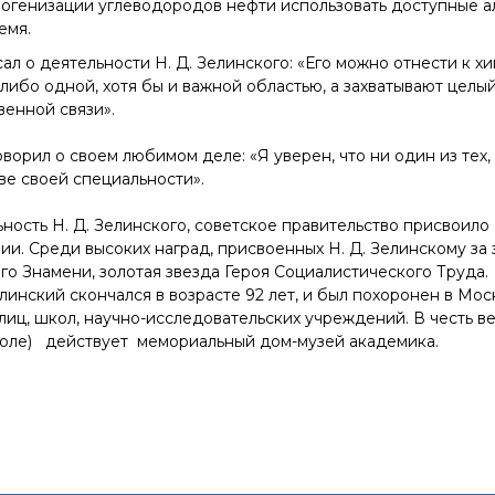
рогенизации углеводородов нефти использовать доступные а
емя.
ал о деятельности Н. Д. Зелинского: «Его можно отнести к х
либо одной, хотя бы и важной областью, а захватывают цел
енной связи».
оворил о своем любимом деле: «Я уверен, что ни один из тех,
тве своей специальности».
ость Н. Д. Зелинского, советское правительство присвоило 
и. Среди высоких наград, присвоенных Н. Д. Зелинскому за з
о Знамени, золотая звезда Героя Социалистического Труда.
Зелинский скончался в возрасте 92 лет, и был похоронен в М
лиц, школ, научно-исследовательских учреждений. В честь в
поле) действует мемориальный дом-музей академика.