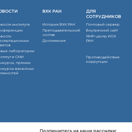
ОВОСТИ
ВХК РАН
ДЛЯ
СОТРУДНИКОВ
вости института
История ВХК РАН
Почтовый сервер
онференции
Преподавательский
Внутренний сайт
состав
вости
ЯМР-центр ИОХ
ссертационных
Достижения
РАН
ветов
вые лаборатории
ститут в СМИ
Противодействие
коррупции
нкурсы, премии
нкурсы вакантных
лжностей
Подпишитесь на наши рассылки: