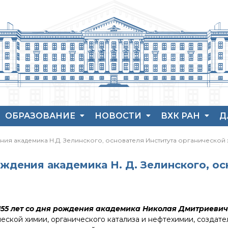
ОБРАЗОВАНИЕ
НОВОСТИ
ВХК РАН
Д
Аспирантура
Новости института
История ВХК РА
П
ения академика Н.Д. Зелинского, основателя Института органической
Защита диссертаций
Конференции
Преподавательс
В
состав
Набор студентов
Новости
Я
рождения академика Н. Д. Зелинского, о
диссертационных
Достижения
Рекомендации ВАК
советов
о типовых нарушениях
Новые лаборатории
155 лет со дня рождения академика Николая Дмитриевич
Институт в СМИ
еской химии, органического катализа и нефтехимии, создате
Конкурсы, премии