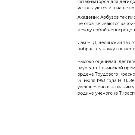
катализаторов для дегид
используются и в наше вр
Академик Арбузов так пис
не ограничиваются какой-
между собой непосредств
Сам Н. Д. Зелинский так г
выбрал эту науку в качес
Высоко оценивая деятельн
лауреата Ленинской преми
ордена Трудового Красног
31 июля 1953 года Н. Д. 
увековечено в названии у
родине ученого (в Тирас