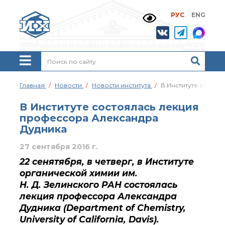
РУС
ENG
Жизнь и выдающиеся
моменты научной
деятельности
Н. Д. Зелинского
История ИОХ РАН
Администрация
Главная
Новости
Новости института
В Институте состо
института
Научные школы
В Институте состоялась лекция
Подразделения
профессора Александра
института
Дудника
Ученый совет ИОХ
РАН
27 сентября 2016 г.
Диссертационные
22 сенятября, в четверг, в Институте
советы
органической химии им.
Совет молодых ученых
Н. Д. Зелинского РАН состоялась
ИОХ РАН
лекция профессора Александра
Центр коллективного
Дудника (Department of Chemistry,
пользования
University of California, Davis).
Института