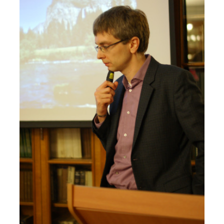
о типовых нарушениях
Новости института
Конференции
Новости
диссертационных
советов
Новые лаборатории
Институт в СМИ
Конкурсы, премии
Конкурсы вакантных
должностей
История ВХК РАН
Преподавательский
состав
Достижения