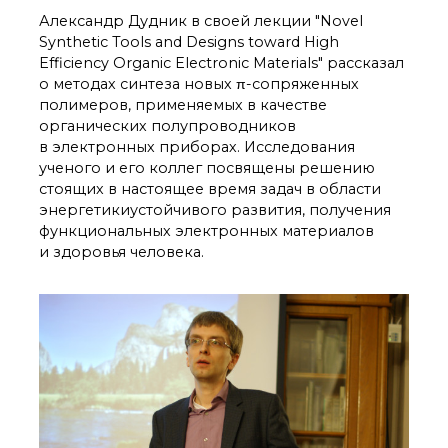
органической химии
Александр Дудник в своей лекции "Novel
РАН (ЦКП ИОХ РАН)
Synthetic Tools and Designs toward High
Библиотека
Efficiency Organic Electronic Materials" рассказал
Инфоресурсы
о методах синтеза новых π-сопряженных
Профком
полимеров, применяемых в качестве
Документы
органических полупроводников
Контакты
в электронных приборах. Исследования
ученого и его коллег посвящены решению
стоящих в настоящее время задач в области
Основные
энергетикиустойчивого развития, получения
направления
функциональных электронных материалов
деятельности
и здоровья человека.
Важнейшие
достижения института
Научный Совет РАН
по органической
химии
Искусственный
интеллект (ИИ)
в химии
Аддитивные