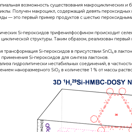
иальная возможность существования макроциклических и бици
ые циклы. Получен макроцикл, содержащий девять пероксидных
иды — это первый пример продуктов с шестью пероксидными
ических Si-пероксидов трифенилфосфином происходит селе
 циклической структуры. Таким образом, реализован первый
я трансформация Si-пероксидов в присутствии SnCl
в лакто
4
 применения Si-пероксидов для синтеза лактонов.
ализа гидролитически нестабильных соединений, в частност
лением наноразмерного SiO
в количестве 1 % от массы раств
2