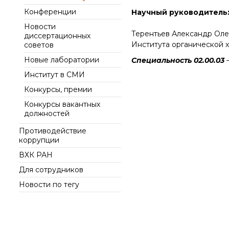
интеллект (ИИ) в химии
института
Конференции
Научный руководитель
Документы
Аддитивные
Ученый совет ИОХ РАН
Новости
технологии
Контакты
Терентьев Александр Оле
диссертационных
Диссертационные
Электронная
Института органической х
советов
советы
микроскопия
Новые лаборатории
Специальность 02.00.03
–
Награды сотрудников
ИОХ РАН
Институт в СМИ
Мероприятия
Конкурсы, премии
Конференции
Конкурсы вакантных
должностей
Журналы
Противодействие
Национальные
коррупции
проекты России
Разработки
ВХК РАН
Крупный научный
Для сотрудников
проект
Новости по тегу
по приоритетным
направлениям НТР РФ