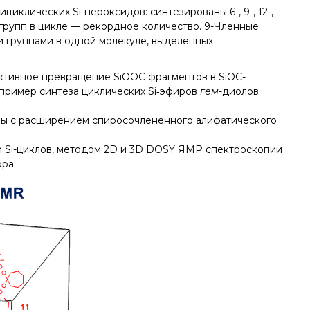
клических Si-пероксидов: синтезированы 6-, 9-, 12-,
 групп в цикле — рекордное количество. 9-Членные
 группами в одной молекуле, выделенных
ктивное превращение SiOOC фрагментов в SiOC-
 пример синтеза циклических Si‑эфиров
гем
-диолов
ны с расширением спиросочлененного алифатического
и Si-циклов, методом 2D и 3D DOSY ЯМР спектроскопии
ора.