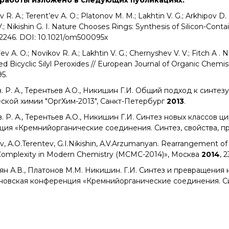
работы изложено в следующих публикациях:
 R. A.; Terent’ev A. O.; Platonov M. M.; Lakhtin V. G.; Arkhipov D. 
Y. V.; Nikishin G. I. Nature Chooses Rings: Synthesis of Silicon-Co
30-2246. DOI: 10.1021/om500095x
ev A. O.; Novikov R. A.; Lakhtin V. G.; Chernyshev V. V.; Fitch A . 
Bicyclic Silyl Peroxides // European Journal of Organic Chemist
5.
в. Р. А., Терентьев А.О., Никишин Г.И. Общий подход к синте
ской химии "ОргХим-2013", Санкт-Петербург
2013
.
в. Р. А., Терентьев А.О., Никишин Г.И. Синтез новых классов 
ия «Кремнийорганические соединения. Синтез, свойства, 
kov, A.O.Terentev, G.I.Nikishin, A.V.Arzumanyan. Rearrangement
omplexity in Modern Chemistry (MCMC-2014)», Москва
2014
, 2
анян А.В., Платонов М.М. Никишин. Г.И. Синтез и превращен
иановская конференция «Кремнийорганические соединения. С