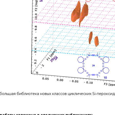
большая библиотека новых классов циклических Si‑пероксид