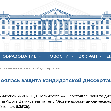
ОБРАЗОВАНИЕ
НОВОСТИ
ВХК РАН
Д
Аспирантура
Новости института
История ВХК РА
П
лась защита кандидатской диссертации
Защита диссертаций
Конференции
Преподавательс
В
состав
Набор студентов
Новости
Я
тоялась защита кандидатской диссерта
диссертационных
Достижения
Рекомендации ВАК
советов
о типовых нарушениях
Новые лаборатории
нической химии Н. Д. Зелинского РАН состоялась защита ди
на Ашота Вачиковича на тему: "
Новые классы циклических
Институт в СМИ
обнее см.
ЗДЕСЬ
).
Конкурсы, премии