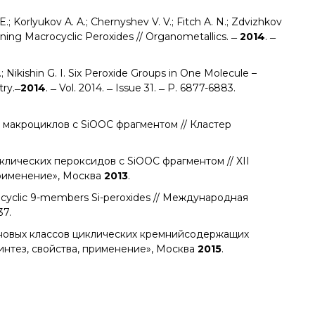
E.; Korlyukov A. A.; Chernyshev V. V.; Fitch A. N.; Zdvizhkov
ntaining Macrocyclic Peroxides // Organometallics. ̶
2014
. ̶
N.; Nikishin G. I. Six Peroxide Groups in One Molecule –
ry. ̶
2014
. ̶ Vol. 2014. ̶ Issue 31. ̶ P. 6877-6883.
зу макроциклов с SiOOC фрагментом // Кластер
циклических пероксидов с SiOOC фрагментом // XII
применение», Москва
2013
.
 of cyclic 9-members Si-peroxides // Международная
37.
ия новых классов циклических кремнийсодержащих
интез, свойства, применение», Москва
2015
.