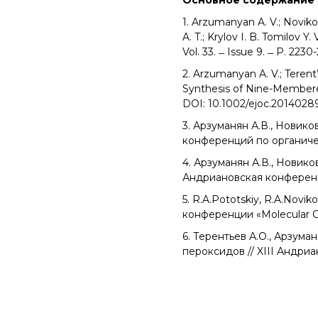
Основное содержание 
1. Arzumanyan A. V.; Novikov
A. T.; Krylov I. B. Tomilov 
Vol. 33. ̶ Issue 9. ̶ P. 22
2. Arzumanyan A. V.; Terent’
Synthesis of Nine-Membered 
DOI: 10.1002/ejoc.20140289
3. Арзуманян А.В., Новико
конференций по органиче
4. Арзуманян А.В., Новико
Андриановская конференц
5. R.A.Pototskiy, R.A.Novi
конференции «Molecular C
6. Терентьев А.О., Арзум
пероксидов // XIII Андр