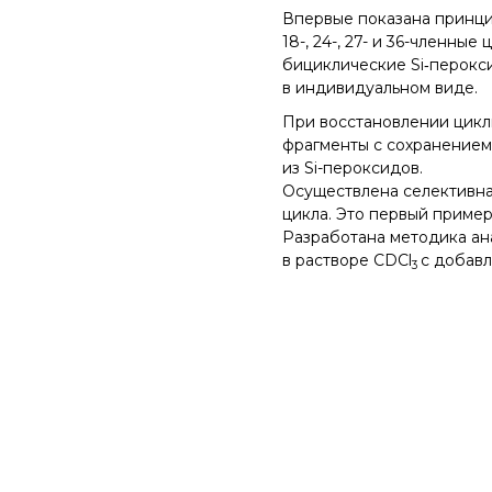
Впервые показана принцип
18-, 24-, 27- и 36-членн
бициклические Si‑перокс
в индивидуальном виде.
При восстановлении цикл
фрагменты с сохранением
из Si-пероксидов.
Осуществлена селективна
цикла. Это первый пример
Разработана методика ан
в растворе CDCl
с добав
3