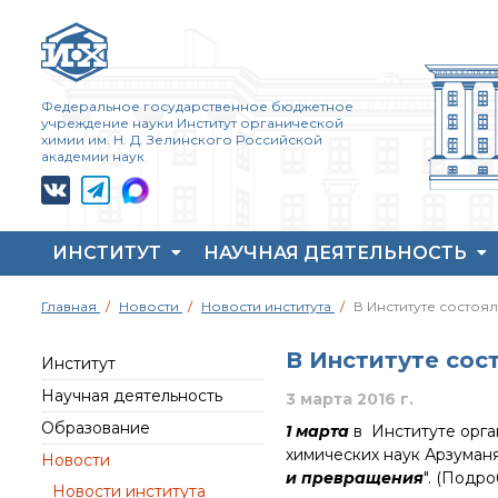
Федеральное государственное бюджетное
учреждение науки Институт органической
химии им. Н. Д. Зелинского Российской
академии наук
ИНСТИТУТ
НАУЧНАЯ ДЕЯТЕЛЬНОСТЬ
Жизнь и выдающиеся
Совет молодых ученых
Основные
Главная
Новости
Новости института
В Институте состоя
моменты научной
ИОХ РАН
направления
деятельности
деятельности
Центр коллективного
Н. Д. Зелинского
В Институте сос
пользования Института
Важнейшие
Институт
История ИОХ РАН
органической химии
достижения института
Научная деятельность
3 марта 2016 г.
РАН (ЦКП ИОХ РАН)
Администрация
Научный Совет РАН
Образование
1 марта
в Институте орга
института
Библиотека
по органической
химии
химических наук Арзуманя
Новости
Научные школы
Инфоресурсы
и превращения
". (Подр
Искусственный
Новости института
Подразделения
Профком