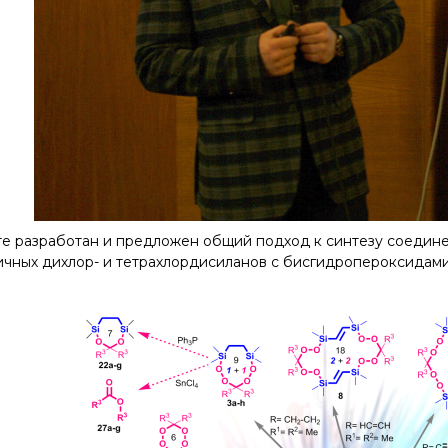
е разработан и предложен общий подход к синтезу соединен
чных дихлор- и тетрахлордисиланов с бисгидропероксидами 