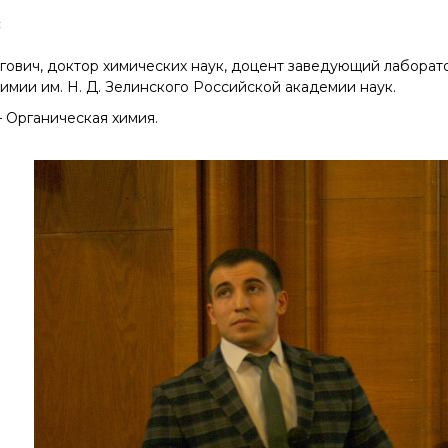
Конкурсы вакантных
:
должностей
гович, доктор химических наук, доцент заведующий лабора
имии им. Н. Д. Зелинского Российской академии наук.
 Органическая химия.