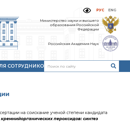
РУС
ENG
Министерство науки и высшего
образования Российской
Федерации
Российская Академия Наук
ЛЯ СОТРУДНИКОВ
Н
очтовый сервер
кий
нутренний сайт
МР-центр ИОХ РАН
ции
ссертации на соискание ученой степени кандидата
 кремнийорганических пероксидов: синтез