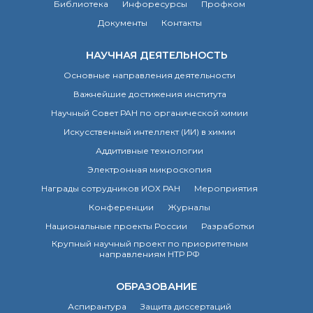
Библиотека
Инфоресурсы
Профком
Почтовый сервер
Документы
Контакты
Внутренний сайт
ЯМР-центр ИОХ РАН
НАУЧНАЯ ДЕЯТЕЛЬНОСТЬ
Основные направления деятельности
Важнейшие достижения института
Научный Совет РАН по органической химии
Искусственный интеллект (ИИ) в химии
Аддитивные технологии
Электронная микроскопия
Награды сотрудников ИОХ РАН
Мероприятия
Конференции
Журналы
Национальные проекты России
Разработки
Крупный научный проект по приоритетным
направлениям НТР РФ
ОБРАЗОВАНИЕ
Аспирантура
Защита диссертаций