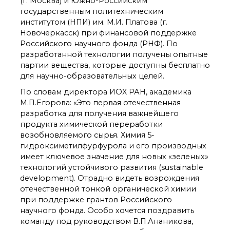
(г. Москва) и Южно-Российским
органической химии
государственным политехническим
РАН (ЦКП ИОХ РАН)
институтом (НПИ) им. М.И. Платова (г.
Библиотека
Новочеркасск) при финансовой поддержке
Инфоресурсы
Российского научного фонда (РНФ). По
Профком
разработанной технологии получены опытные
Документы
партии вещества, которые доступны бесплатно
Контакты
для научно-образовательных целей.
По словам директора ИОХ РАН, академика
М.П.Егорова: «Это первая отечественная
Основные
разработка для получения важнейшего
направления
продукта химической переработки
деятельности
возобновляемого сырья. Химия 5-
Важнейшие
гидроксиметилфурфурола и его производных
достижения института
имеет ключевое значение для новых «зеленых»
Научный Совет РАН
технологий устойчивого развития (sustainable
по органической
химии
development). Отрадно видеть возрождения
отечественной тонкой органической химии
Искусственный
интеллект (ИИ)
при поддержке грантов Российского
в химии
научного фонда. Особо хочется поздравить
Аддитивные
команду под руководством В.П.Ананикова,