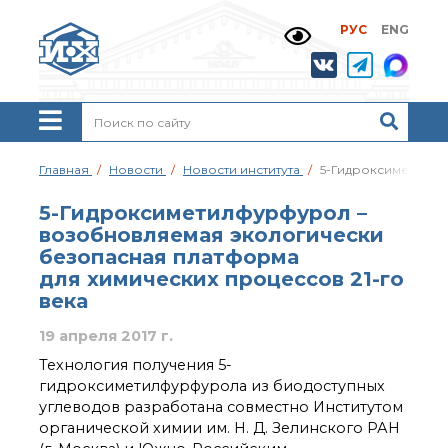
РУС
ENG
Жизнь и выдающиеся
моменты научной
деятельности
Н. Д. Зелинского
История ИОХ РАН
Администрация
Главная
Новости
Новости института
5-Гидроксиметилфу
института
Научные школы
5-Гидроксиметилфурфурол –
Подразделения
возобновляемая экологически
института
безопасная платформа
Ученый совет ИОХ
для химических процессов 21-го
РАН
века
Диссертационные
советы
19 апреля 2017 г.
Совет молодых ученых
Технология получения 5-
ИОХ РАН
гидроксиметилфурфурола из биодоступных
Центр коллективного
углеводов разработана совместно Институтом
пользования
органической химии им. Н. Д. Зелинского РАН
Института