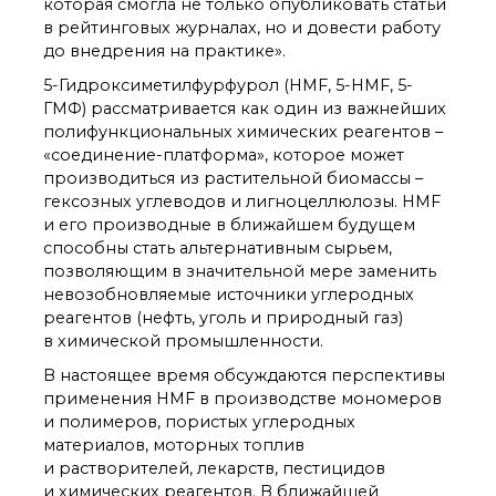
технологии
которая смогла не только опубликовать статьи
Электронная
в рейтинговых журналах, но и довести работу
микроскопия
до внедрения на практике».
Награды сотрудников
5-Гидроксиметилфурфурол (HMF, 5-HMF, 5-
ИОХ РАН
ГМФ) рассматривается как один из важнейших
Мероприятия
полифункциональных химических реагентов –
Конференции
«соединение-платформа», которое может
Журналы
производиться из растительной биомассы –
Национальные
гексозных углеводов и лигноцеллюлозы. HMF
проекты России
и его производные в ближайшем будущем
Разработки
способны стать альтернативным сырьем,
позволяющим в значительной мере заменить
Крупный научный
проект
невозобновляемые источники углеродных
по приоритетным
реагентов (нефть, уголь и природный газ)
направлениям НТР РФ
в химической промышленности.
В настоящее время обсуждаются перспективы
применения HMF в производстве мономеров
Аспирантура
и полимеров, пористых углеродных
Защита диссертаций
материалов, моторных топлив
Набор студентов
и растворителей, лекарств, пестицидов
Рекомендации ВАК
и химических реагентов. В ближайшей