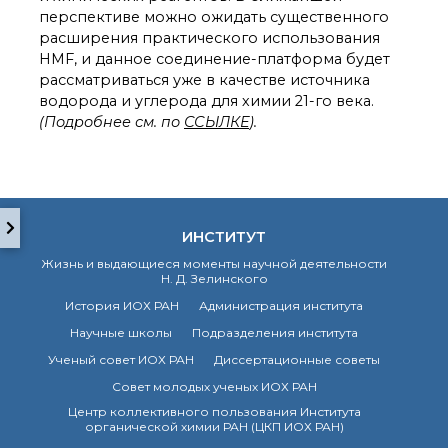
о типовых нарушениях
перспективе можно ожидать существенного
расширения практического использования
HMF, и данное соединение-платформа будет
Новости института
рассматриваться уже в качестве источника
Конференции
водорода и углерода для химии 21-го века.
Новости
(Подробнее см. по
ССЫЛКЕ
).
диссертационных
советов
Новые лаборатории
Институт в СМИ
Конкурсы, премии
ИНСТИТУТ
Конкурсы вакантных
Жизнь и выдающиеся моменты научной деятельности
должностей
Н. Д. Зелинского
История ИОХ РАН
Администрация института
Научные школы
Подразделения института
История ВХК РАН
Преподавательский
Ученый совет ИОХ РАН
Диссертационные советы
состав
Совет молодых ученых ИОХ РАН
Достижения
Центр коллективного пользования Института
органической химии РАН (ЦКП ИОХ РАН)