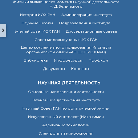
Жизнь и выдающиеся моменты научной деятельности
о типовых нарушениях
Н. Д. Зелинского
История ИОХ РАН
Администрация института
Новости института
Научные школы
Подразделения института
Конференции
Ученый совет ИОХ РАН
Диссертационные советы
Новости
Совет молодых ученых ИОХ РАН
диссертационных
Центр коллективного пользования Института
советов
органической химии РАН (ЦКП ИОХ РАН)
Новые лаборатории
Библиотека
Инфоресурсы
Профком
Институт в СМИ
Документы
Контакты
Конкурсы, премии
Конкурсы вакантных
НАУЧНАЯ ДЕЯТЕЛЬНОСТЬ
должностей
Основные направления деятельности
Важнейшие достижения института
История ВХК РАН
Научный Совет РАН по органической химии
Преподавательский
состав
Искусственный интеллект (ИИ) в химии
Достижения
Аддитивные технологии
Электронная микроскопия