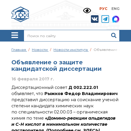
РУС
ENG
Жизнь и выдающиеся
моменты научной
деятельности
Н. Д. Зелинского
История ИОХ РАН
Администрация
Главная
Новости
Новости института
Объявление о защи
института
Научные школы
Объявление о защите
Подразделения
кандидатской диссертации
института
16 февраля 2017 г.
Ученый совет ИОХ
РАН
Диссертационный совет
Д 002.222.01
Диссертационные
объявляет, что
Рыжков Федор Владимирович
советы
представил диссертацию на соискание ученой
Совет молодых ученых
степени кандидата химических наук
ИОХ РАН
по специальности 02.00.03 – органическая
Центр коллективного
химия по теме
«Домино-реакции альдегидов
пользования
и С-Н кислот в минимальном количестве
Института
растворителя. (Подробнее см.
ЗДЕСЬ
)