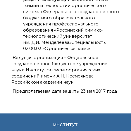
технологии
(химии и технологии органического
Электронная
синтеза) Федерального государственного
микроскопия
бюджетного образовательного
Награды сотрудников
учреждения профессионального
ИОХ РАН
образования «Российский химико-
Мероприятия
технологический университет
Конференции
им. Д.И. Менделеева»Специальность
Журналы
02.00.03 –Органическая химия.
Национальные
Ведущая организация – Федеральное
проекты России
государственное бюджетное учреждение
Разработки
науки Институт элементоорганических
Крупный научный
соединений имени А.Н. Несмеянова
проект
Российской академии наук.
по приоритетным
направлениям НТР РФ
Предполагаемая дата защиты 23 мая 2017 года
Аспирантура
Защита диссертаций
Набор студентов
ИНСТИТУТ
Рекомендации ВАК