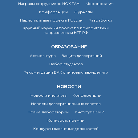
Награды сотрудников ИОХ РАН
Мероприятия
Почтовый сервер
Конференции
Журналы
Внутренний сайт
ЯМР-центр ИОХ РАН
Национальные проекты России
Разработки
Крупный научный проект по приоритетным
направлениям НТР РФ
ОБРАЗОВАНИЕ
Аспирантура
Защита диссертаций
Набор студентов
Рекомендации ВАК о типовых нарушениях
НОВОСТИ
Новости института
Конференции
Новости диссертационных советов
Новые лаборатории
Институт в СМИ
Конкурсы, премии
Конкурсы вакантных должностей