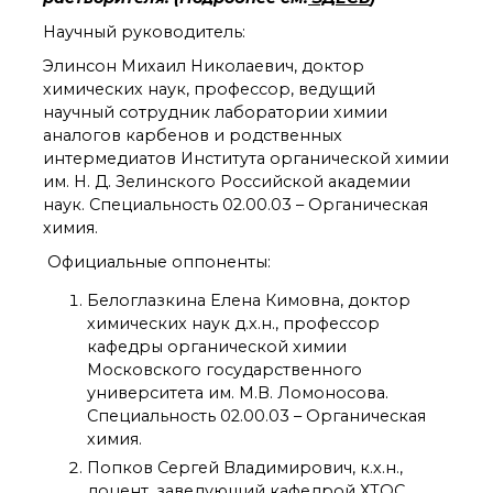
органической химии
РАН (ЦКП ИОХ РАН)
Научный руководитель:
Библиотека
Элинсон Михаил Николаевич, доктор
Инфоресурсы
химических наук, профессор, ведущий
Профком
научный сотрудник лаборатории химии
Документы
аналогов карбенов и родственных
Контакты
интермедиатов Института органической химии
им. Н. Д. Зелинского Российской академии
наук. Специальность 02.00.03 – Органическая
химия.
Основные
направления
Официальные оппоненты:
деятельности
Важнейшие
Белоглазкина Елена Кимовна, доктор
достижения института
химических наук д.х.н., профессор
Научный Совет РАН
кафедры органической химии
по органической
Московского государственного
химии
университета им. М.В. Ломоносова.
Искусственный
Специальность 02.00.03 – Органическая
интеллект (ИИ)
химия.
в химии
Попков Сергей Владимирович, к.х.н.,
Аддитивные
доцент, заведующий кафедрой ХТОС