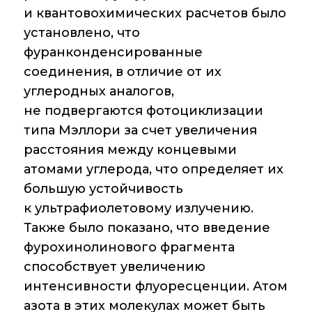
Аддитивные
и квантовохимических расчетов было
технологии
установлено, что
Электронная
фуранконденсированные
микроскопия
соединения, в отличие от их
углеродных аналогов,
Награды
сотрудников ИОХ
не подвергаются фотоциклизации
РАН
типа Мэллори за счет увеличения
расстояния между концевыми
Мероприятия
атомами углерода, что определяет их
Конференции
большую устойчивость
к ультрафиолетовому излучению.
Журналы
Также было показано, что введение
Национальные
фурохинолинового фрагмента
проекты России
способствует увеличению
интенсивности флуоресценции. Атом
Разработки
азота в этих молекулах может быть