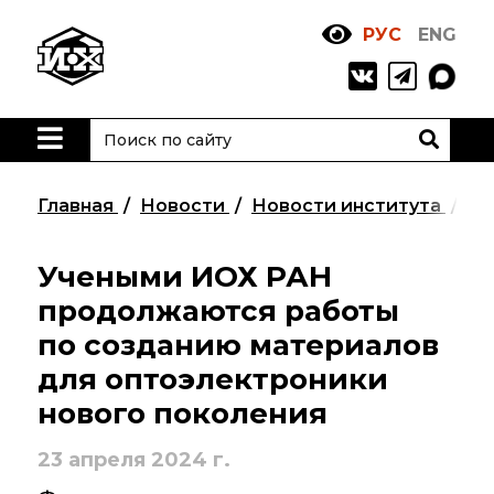
РУС
ENG
Жизнь
и выдающиеся
моменты научной
деятельности
Н. Д. Зелинского
Главная
Новости
Новости института
Уч
История ИОХ РАН
Администрация
Учеными ИОХ РАН
института
продолжаются работы
по созданию материалов
Научные школы
для оптоэлектроники
Подразделения
нового поколения
института
23 апреля 2024 г.
Ученый совет ИОХ
РАН