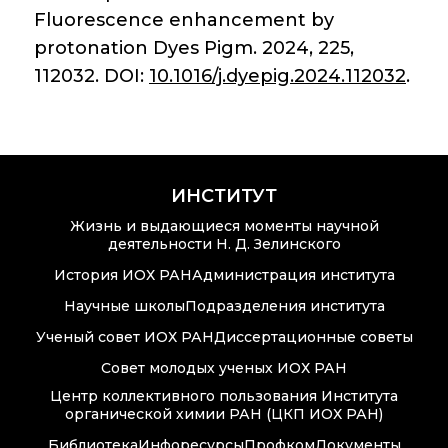
Новости института
Fluorescence enhancement by
protonation Dyes Pigm. 2024, 225,
Конференции
112032. DOI:
10.1016/j.dyepig.2024.112032
.
Новости
диссертационных
советов
Новые лаборатории
ИНСТИТУТ
Институт в СМИ
Жизнь и выдающиеся моменты научной
деятельности Н. Д. Зелинского
Конкурсы, премии
История ИОХ РАН
Администрация института
Научные школы
Подразделения института
Конкурсы вакантных
должностей
Ученый совет ИОХ РАН
Диссертационные советы
Совет молодых ученых ИОХ РАН
Центр коллективного пользования Института
органической химии РАН (ЦКП ИОХ РАН)
История ВХК РАН
Библиотека
Инфоресурсы
Профком
Документы