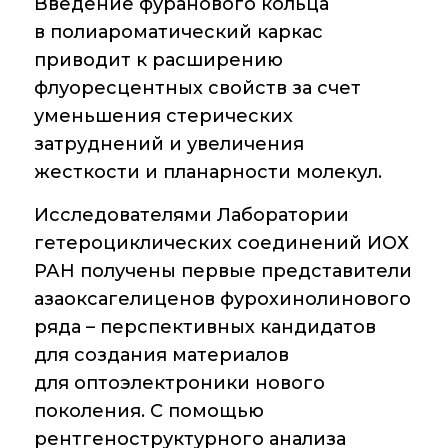
Введение фуранового кольца
в полиароматический каркас
Контакты
приводит к расширению
флуоресцентных свойств за счет
уменьшения стерических
Основные
направления
затруднений и увеличения
деятельности
жесткости и планарности молекул.
Важнейшие
Исследователями Лаборатории
достижения
института
гетероциклических соединений ИОХ
РАН получены первые представители
Научный Совет РАН
азаоксагелиценов фурохинолинового
по органической
химии
ряда – перспективных кандидатов
для создания материалов
Искусственный
для оптоэлектроники нового
интеллект (ИИ)
в химии
поколения. С помощью
рентгеноструктурного анализа