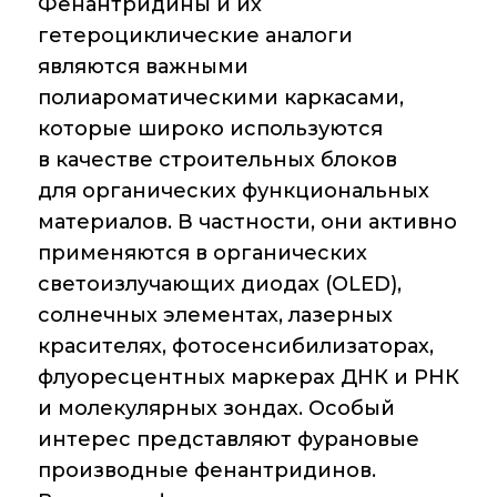
Фенантридины и их
гетероциклические аналоги
Диссертационные
советы
являются важными
полиароматическими каркасами,
Совет молодых
которые широко используются
ученых ИОХ РАН
в качестве строительных блоков
Центр
для органических функциональных
коллективного
материалов. В частности, они активно
пользования
Института
применяются в органических
органической химии
светоизлучающих диодах (OLED),
РАН (ЦКП ИОХ РАН)
солнечных элементах, лазерных
Библиотека
красителях, фотосенсибилизаторах,
флуоресцентных маркерах ДНК и РНК
Инфоресурсы
и молекулярных зондах. Особый
Профком
интерес представляют фурановые
производные фенантридинов.
Документы