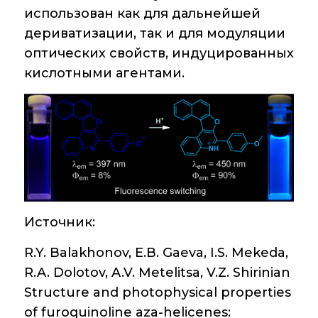
Крупный научный
использован как для дальнейшей
проект
дериватизации, так и для модуляции
по приоритетным
направлениям НТР
оптических свойств, индуцированных
РФ
кислотными агентами.
Аспирантура
Защита
диссертаций
Набор студентов
Источник:
Рекомендации ВАК
о типовых
R.Y. Balakhonov, E.B. Gaeva, I.S. Mekeda,
нарушениях
R.A. Dolotov, A.V. Metelitsa, V.Z. Shirinian
Structure and photophysical properties
of furoquinoline aza-helicenes: